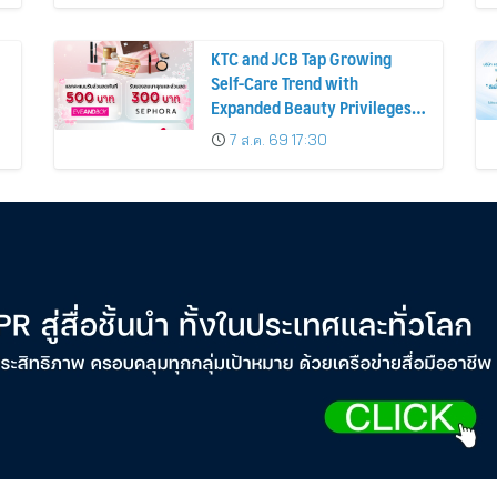
KTC and JCB Tap Growing
Self-Care Trend with
Expanded Beauty Privileges
น
Number of KTC JCB
7 ส.ค. 69 17:30
Cardmembers Spending on
Cosmetics Rises 26%