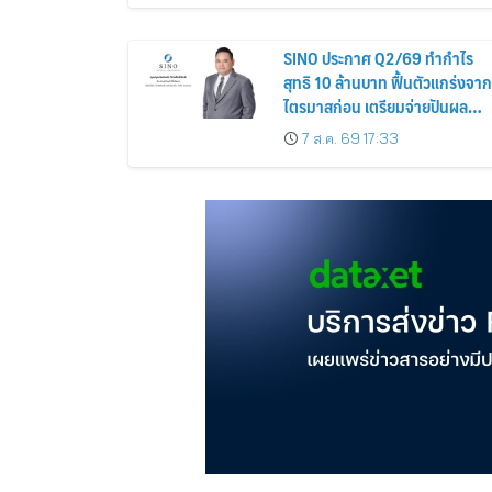
SINO ประกาศ Q2/69 ทำกำไร
สุทธิ 10 ล้านบาท ฟื้นตัวแกร่งจาก
ไตรมาสก่อน เตรียมจ่ายปันผล
ระหว่างกาล 0.014423 บาทต่อหุ้
7 ส.ค. 69 17:33
ครึ่งปีหลังมุ่งเติบโตต่อเนื่อง