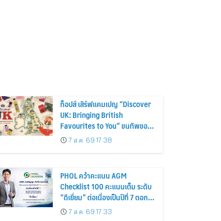
ท็อปส์ เสิร์ฟแคมเปญ “Discover
UK: Bringing British
Favourites to You” ขนทัพของ
อร่อยและไอเท็มฮิตจากสหราช
7 ส.ค. 69 17:38
อาณาจักร ส่งตรงถึงมือตั้งแต่วัน
นี้ – 18 สิงหาคมนี้
PHOL คว้าคะแนน AGM
Checklist 100 คะแนนเต็ม ระดับ
“ดีเยี่ยม” ต่อเนื่องเป็นปีที่ 7 ตอกย้ำ
การดำเนินธุรกิจตามหลักธรรมาภิ
7 ส.ค. 69 17:33
บาล โปร่งใส สร้างความเชื่อมั่นผู้