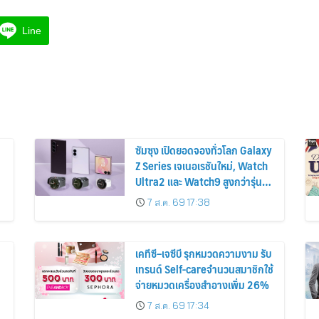
Line
ซัมซุง เปิดยอดจองทั่วโลก Galaxy
Z Series เจเนอเรชันใหม่, Watch
Ultra2 และ Watch9 สูงกว่ารุ่น
ก่อนหน้ากว่า 30%
7 ส.ค. 69 17:38
เคทีซี–เจซีบี รุกหมวดความงาม รับ
เทรนด์ Self-careจำนวนสมาชิกใช้
จ่ายหมวดเครื่องสำอางเพิ่ม 26%
7 ส.ค. 69 17:34