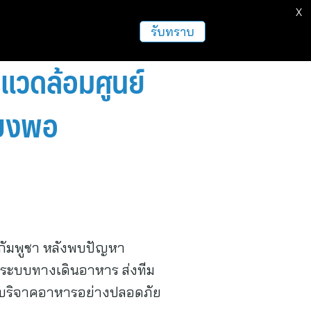
X
รับทราบ
งแวดล้อมศูนย์
พียงพอ
ัมพูชา หลังพบปัญหา
คระบบทางเดินอาหาร ส่งทีม
การบริจาคอาหารอย่างปลอดภัย