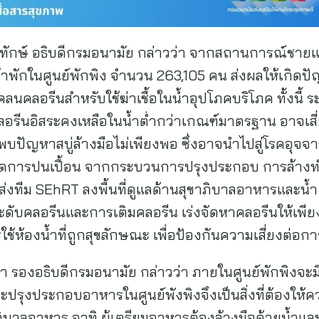
ักษ์ อธิบดีกรมอนามัย กล่าวว่า จากสถานการณ์ชายแด
้าพักในศูนย์พักพิง จำนวน 263,105 คน ส่งผลให้เกิด
คลอรีนสำหรับใช้ฆ่าเชื้อในน้ำอุปโภคบริโภค ทั้งนี้ 
ลอรีนอิสระคงเหลือในน้ำต่ำกว่าเกณฑ์มาตรฐาน อาจเสี
พบปัญหาสบู่ล้างมือไม่เพียงพอ ซึ่งอาจนำไปสู่โรคอุจจ
ะเกิดการปนเปื้อน จากกระบวนการปรุงประกอบ การล้
ส่งทีม SEhRT ลงพื้นที่ดูแลด้านสุขาภิบาลอาหารและน้ำ
ดระดับคลอรีนและการเติมคลอรีน เร่งจัดหาคลอรีนให้เพ
ใช้ห้องน้ำที่ถูกสุขลักษณะ เพื่อป้องกันความเสี่ยงต่อก
มา รองอธิบดีกรมอนามัย กล่าวว่า ภายในศูนย์พักพิงจะ
รุงประกอบอาหารในศูนย์พังพิงจึงเป็นสิ่งที่ต้องให้
าลอาหาร อาทิ ผู้เตรียมอาหารต้องล้างมือด้วยน้ำและ