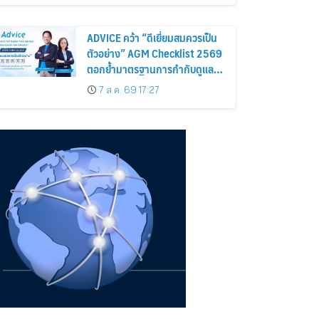
ถือหุ้น
ADVICE คว้า “ดีเยี่ยมสมควรเป็น
ตัวอย่าง” AGM Checklist 2569
ตอกย้ำมาตรฐานการกำกับดูแล
กิจการที่ดี
7 ส.ค. 69 17:27