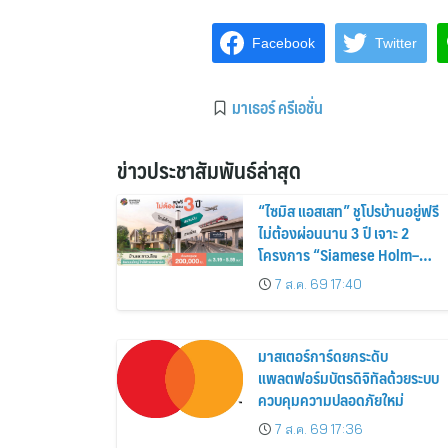
Facebook
Twitter
มาเธอร์ ครีเอชั่น
ข่าวประชาสัมพันธ์ล่าสุด
“ไซมิส แอสเสท” ชูโปรบ้านอยู่ฟรี
ไม่ต้องผ่อนนาน 3 ปี เจาะ 2
โครงการ “Siamese Holm–
Siamese Blossom” พร้อม
7 ส.ค. 69 17:40
ส่วนลดและสิทธิพิเศษถึง 31
สิงหาคม 2569
มาสเตอร์การ์ดยกระดับ
แพลตฟอร์มบัตรดิจิทัลด้วยระบบ
ควบคุมความปลอดภัยใหม่
7 ส.ค. 69 17:36