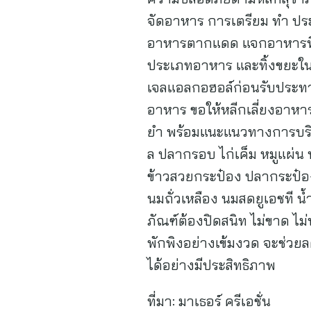
จัดอาหาร การเตรียม ทำ ประก
อาหารตากแดด แจกอาหารที่ปรุ
ประเภทอาหาร และทิ้งขยะในบร
เจลแอลกอฮอล์ก่อนรับประทา
อาหาร ขอให้หลีกเลี่ยงอาหาร
ยำ พร้อมแนะแนวทางการบริจา
ล ปลากรอบ ไก่เค็ม หมูแผ่น หม
ข้าวสวยกระป๋อง ปลากระป๋อง
นมถั่วเหลือง นมสดยูเอชที น
ภัณฑ์ต้องปิดสนิท ไม่ขาด ไม
พักพิงอย่างเข้มงวด จะช่ว
ได้อย่างมีประสิทธิภาพ
ที่มา:
มาเธอร์ ครีเอชั่น