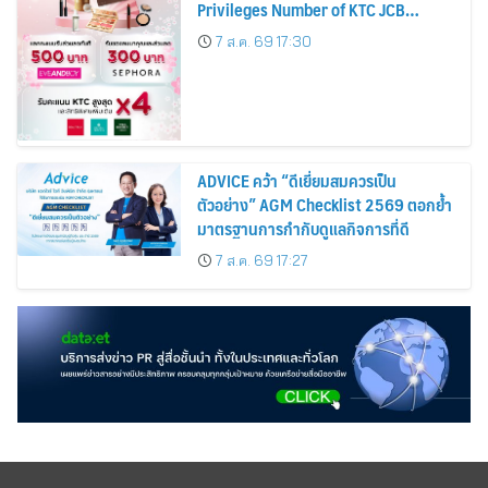
Privileges Number of KTC JCB
Cardmembers Spending on
7 ส.ค. 69 17:30
Cosmetics Rises 26%
ADVICE คว้า “ดีเยี่ยมสมควรเป็น
ตัวอย่าง” AGM Checklist 2569 ตอกย้ำ
มาตรฐานการกำกับดูแลกิจการที่ดี
7 ส.ค. 69 17:27