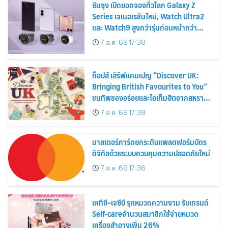
ซัมซุง เปิดยอดจองทั่วโลก Galaxy Z
Series เจเนอเรชันใหม่, Watch Ultra2
และ Watch9 สูงกว่ารุ่นก่อนหน้ากว่า
30%
7 ส.ค. 69 17:38
ท็อปส์ เสิร์ฟแคมเปญ “Discover UK:
Bringing British Favourites to You”
ขนทัพของอร่อยและไอเท็มฮิตจากสหราช
อาณาจักร ส่งตรงถึงมือตั้งแต่วันนี้ – 18
7 ส.ค. 69 17:38
สิงหาคมนี้
มาสเตอร์การ์ดยกระดับแพลตฟอร์มบัตร
ดิจิทัลด้วยระบบควบคุมความปลอดภัยใหม่
7 ส.ค. 69 17:36
เคทีซี–เจซีบี รุกหมวดความงาม รับเทรนด์
Self-careจำนวนสมาชิกใช้จ่ายหมวด
เครื่องสำอางเพิ่ม 26%