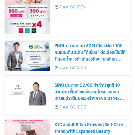
7 ส.ค. 69 17:34
PHOL คว้าคะแนน AGM Checklist 100
คะแนนเต็ม ระดับ “ดีเยี่ยม” ต่อเนื่องเป็นปีที่
7 ตอกย้ำการดำเนินธุรกิจตามหลักธร
รมาภิบาล โปร่งใส สร้างความเชื่อมั่นผู้ถือ
7 ส.ค. 69 17:33
หุ้น
SINO ประกาศ Q2/69 ทำกำไรสุทธิ 10
ล้านบาท ฟื้นตัวแกร่งจากไตรมาสก่อน
เตรียมจ่ายปันผลระหว่างกาล 0.014423
บาทต่อหุ้น ครึ่งปีหลังมุ่งเติบโตต่อเนื่อง
7 ส.ค. 69 17:33
KTC and JCB Tap Growing Self-Care
Trend with Expanded Beauty