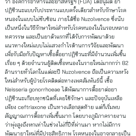
ว่า องค์การอาหารและยาสหรัฐฯ (FDA) ได้อนุมัติ ยา
ปฏิชีวนะแบบรับประทานแบบครั้งเดียวสำหรับรักษาโรค
หนองในแบบไม่ซับซ้อน ภายใต้ชื่อ Nuzolvence ซึ่งนับ
เป็นหนึ่งในวิธีรักษาใหม่สำหรับโรคหนองในในรอบหลาย
ทศวรรษ และเป็นยาตัวแรกที่ได้รับการพัฒนาด้วย
แนวทางใหม่แบบไม่แสวงกำไรด้านการวิจัยและพัฒนา
เพื่อรับมือกับปัญหาเชื้อดื้อยาปฏิชีวนะที่มีจำนวนเพิ่มขี้น
เรื่อย ๆ ด้วยจำนวนผู้ติดเชื้อหนองในรายใหม่มากกว่า 82
ล้านรายทั่วโลกในแต่ละปี Nuzolvence ถือเป็นความหวัง
ใหม่สำหรับผู้ป่วยโรคติดต่อทางเพศสัมพันธ์นี้ เชื้อ
Neisseria gonorrhoeae ได้พัฒนาการดื้อยาต่อยา
ปฏิชีวนะเกือบทุกชนิดที่เคยใช้รักษา และปัจจุบันเหลือ
เพียง ceftriaxone เป็นทางเลือกสุดท้าย แต่ก็เริ่มพบ
สัญญาณการดื้อยาเพิ่มขึ้นมาก โดยบางภูมิภาครายงาน
ว่าพุ่งสูงถึงหกเท่าในช่วงไม่กี่ปีที่ผ่านมา หากไม่มีการ
พัฒนายาใหม่ที่มีประสิทธิภาพ โรคหนองในอาจกลายเป็น