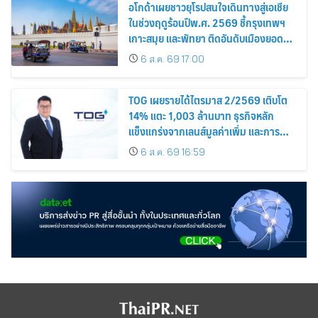
อโกด้าเผยชาวยุโรปสนใจเดินทางสู่เอเชีย
ในช่วงฤดูร้อนปีพ.ศ. 2569 ชี้กรุงเทพฯ
เกาะสมุย และพัทยา ติดอันดับเมืองยอด
นิยม
6 ส.ค. 69 17:00
TOG เผยรายได้ไตรมาส 2/2569 เติบโต
14% แตะ 1,003 ล้านบาท ธุรกิจหลัก
แข็งแกร่งจากเลนส์มูลค่าเพิ่ม และการ
ขยายตลาดต่างประเทศ พร้อมเดินหน้า
6 ส.ค. 69 16:59
ลงทุนเพื่อการเติบโตระยะยาว