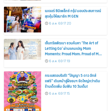
เมเจอร์ ซีนีเพล็กซ์ กรุ้ป มอบประสบการณ์
สุดคุ้มให้สมาชิก M GEN
6 ส.ค. 69 17:20
เซ็นทรัลพัฒนา ชวนค้นหา ‘The Art of
Letting Go’ ผ่านแคมเปญ Mom
Moments: Proud Mom. Proud of My
Mom.
6 ส.ค. 69 17:19
กระแสตอบรับดี! “ปัญญา 5 ดาว อีทส์
แฟร์” เดินหน้าสู่ฝั่งธนฯ จัดใหญ่กว่าเดิม
ร้านเด็ดเพิ่ม อิ่มฟิน 10 วันเต็ม!
6 ส.ค. 69 17:15