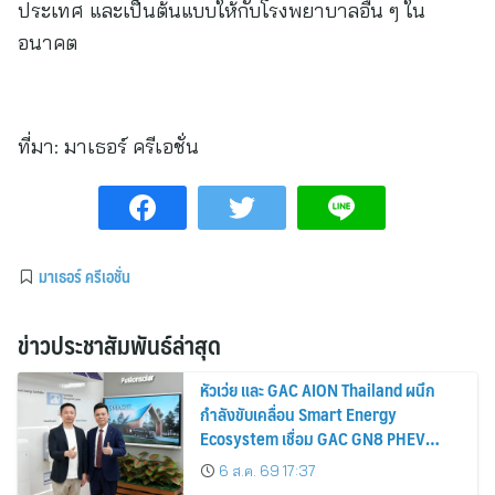
ประเทศ และเป็นต้นแบบให้กับโรงพยาบาลอื่น ๆ ใน
อนาคต
ที่มา:
มาเธอร์ ครีเอชั่น
มาเธอร์ ครีเอชั่น
ข่าวประชาสัมพันธ์ล่าสุด
หัวเว่ย และ GAC AION Thailand ผนึก
กำลังขับเคลื่อน Smart Energy
Ecosystem เชื่อม GAC GN8 PHEV
รถยนต์ MPV ระดับพรีเมียม เข้ากับ
6 ส.ค. 69 17:37
พลังงานแสงอาทิตย์ภายในบ้าน