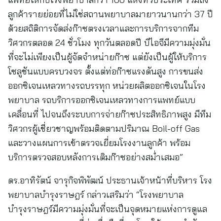
ลูกค้ารายย่อยที่ไม่ใช่สถานพยาบาลมายาวนานกว่า 37 ปี
ด้วยสถิติการจัดส่งก๊าซตรงเวลาและการบริการจากทีม
วิศวกรตลอด 24 ชั่วโมง ทุกวันตลอดปี บีไอจีมีความมุ่งมั่น
ที่จะไม่เพียงเป็นผู้จัดจำหน่ายก๊าซ แต่ยังเป็นผู้ให้บริการ
โซลูชันแบบครบวงจร ตั้งแต่ท่อก๊าซแรงดันสูง การขนส่ง
ออกซิเจนเหลวทางรถบรรทุก หน่วยผลิตออกซิเจนในโรง
พยาบาล รถบริการออกซิเจนเหลวทางการแพทย์แบบ
เคลื่อนที่ ไปจนถึงระบบการจ่ายก๊าซประสิทธิภาพสูง มีทีม
วิศวกรผู้เชี่ยวชาญพร้อมติดตามปริมาณ Boil-off Gas
และวางแผนการเข้าตรวจเยี่ยมโรงงานลูกค้า พร้อม
บริการตรวจสอบหลังการเติมก๊าซอย่างสม่ำเสมอ”
ดร.อาทิรัตน์ จารุกิจพิพัฒน์ ประธานเจ้าหน้าที่บริหาร โรง
พยาบาลบำรุงราษฎร์ กล่าวเสริมว่า “โรงพยาบาล
บำรุงราษฎร์มีความมุ่งมั่นที่จะเป็นจุดหมายแห่งการดูแล