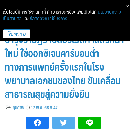
X
เว็บไซต์นี้มีการใช้งานคุกกี้ ศึกษารายละเอียดเพิ่มเติมได้ที่
นโยบายความ
เป็นส่วนตัว
และ
ข้อตกลงการใช้บริการ
บีไอจีจับมือโรงพยาบาล
บำรุงราษฎร์ เปิดประวัติศาสตร์หน้า
รับทราบ
ใหม่ ใช้ออกซิเจนคาร์บอนต่ำ
ทางการแพทย์ครั้งแรกในโรง
พยาบาลเอกชนของไทย ขับเคลื่อน
สาธารณสุขสู่ความยั่งยืน
สุขภาพ
17 พ.ย. 68 9:47