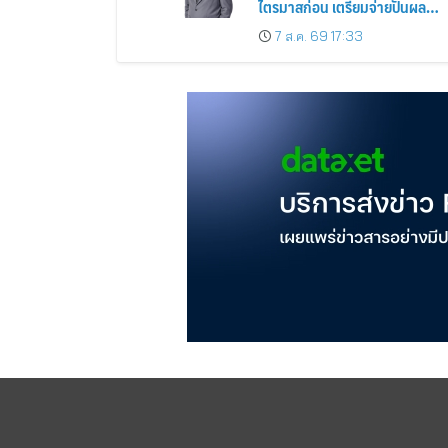
ไตรมาสก่อน เตรียมจ่ายปันผล
ระหว่างกาล 0.014423 บาทต่อหุ้
7 ส.ค. 69 17:33
ครึ่งปีหลังมุ่งเติบโตต่อเนื่อง