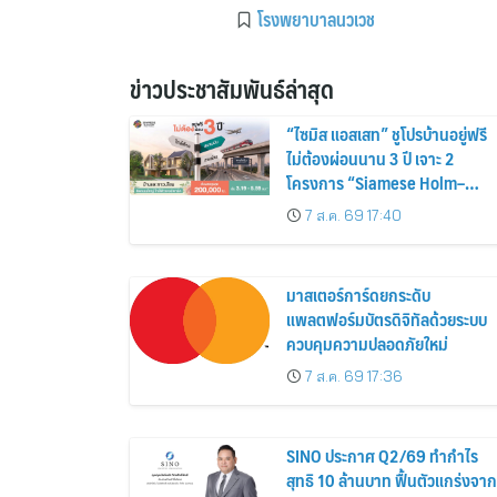
โรงพยาบาลนวเวช
ข่าวประชาสัมพันธ์ล่าสุด
“ไซมิส แอสเสท” ชูโปรบ้านอยู่ฟรี
ไม่ต้องผ่อนนาน 3 ปี เจาะ 2
โครงการ “Siamese Holm–
Siamese Blossom” พร้อม
7 ส.ค. 69 17:40
ส่วนลดและสิทธิพิเศษถึง 31
สิงหาคม 2569
มาสเตอร์การ์ดยกระดับ
แพลตฟอร์มบัตรดิจิทัลด้วยระบบ
ควบคุมความปลอดภัยใหม่
7 ส.ค. 69 17:36
SINO ประกาศ Q2/69 ทำกำไร
สุทธิ 10 ล้านบาท ฟื้นตัวแกร่งจาก