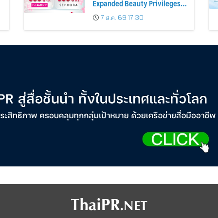
Expanded Beauty Privileges
น
Number of KTC JCB
7 ส.ค. 69 17:30
Cardmembers Spending on
Cosmetics Rises 26%