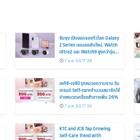
ซัมซุง เปิดยอดจองทั่วโลก Galaxy
Z Series เจเนอเรชันใหม่, Watch
Ultra2 และ Watch9 สูงกว่ารุ่น
ก่อนหน้ากว่า 30%
7 ส.ค. 69 17:38
เคทีซี–เจซีบี รุกหมวดความงาม รับ
เทรนด์ Self-careจำนวนสมาชิกใช้
จ่ายหมวดเครื่องสำอางเพิ่ม 26%
7 ส.ค. 69 17:34
KTC and JCB Tap Growing
Self-Care Trend with