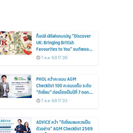
ท็อปส์ เสิร์ฟแคมเปญ “Discover
UK: Bringing British
Favourites to You” ขนทัพของ
อร่อยและไอเท็มฮิตจากสหราช
7 ส.ค. 69 17:38
อาณาจักร ส่งตรงถึงมือตั้งแต่วัน
นี้ – 18 สิงหาคมนี้
PHOL คว้าคะแนน AGM
Checklist 100 คะแนนเต็ม ระดับ
“ดีเยี่ยม” ต่อเนื่องเป็นปีที่ 7 ตอกย้ำ
การดำเนินธุรกิจตามหลักธรรมาภิ
7 ส.ค. 69 17:33
บาล โปร่งใส สร้างความเชื่อมั่นผู้
ถือหุ้น
ADVICE คว้า “ดีเยี่ยมสมควรเป็น
ตัวอย่าง” AGM Checklist 2569