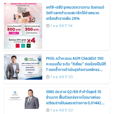
เคทีซี–เจซีบี รุกหมวดความงาม รับเทรนด์
Self-careจำนวนสมาชิกใช้จ่ายหมวด
เครื่องสำอางเพิ่ม 26%
7 ส.ค. 69 17:34
PHOL คว้าคะแนน AGM Checklist 100
คะแนนเต็ม ระดับ “ดีเยี่ยม” ต่อเนื่องเป็นปีที่
7 ตอกย้ำการดำเนินธุรกิจตามหลักธร
รมาภิบาล โปร่งใส สร้างความเชื่อมั่นผู้ถือ
7 ส.ค. 69 17:33
หุ้น
SINO ประกาศ Q2/69 ทำกำไรสุทธิ 10
ล้านบาท ฟื้นตัวแกร่งจากไตรมาสก่อน
เตรียมจ่ายปันผลระหว่างกาล 0.014423
บาทต่อหุ้น ครึ่งปีหลังมุ่งเติบโตต่อเนื่อง
7 ส.ค. 69 17:33