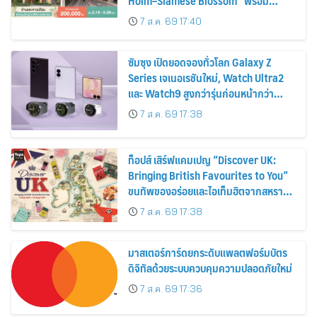
Holm–Siamese Blossom” พร้อม
ส่วนลดและสิทธิพิเศษถึง 31 สิงหาคม
7 ส.ค. 69 17:40
2569
ซัมซุง เปิดยอดจองทั่วโลก Galaxy Z
Series เจเนอเรชันใหม่, Watch Ultra2
และ Watch9 สูงกว่ารุ่นก่อนหน้ากว่า
30%
7 ส.ค. 69 17:38
ท็อปส์ เสิร์ฟแคมเปญ “Discover UK:
Bringing British Favourites to You”
ขนทัพของอร่อยและไอเท็มฮิตจากสหราช
อาณาจักร ส่งตรงถึงมือตั้งแต่วันนี้ – 18
7 ส.ค. 69 17:38
สิงหาคมนี้
มาสเตอร์การ์ดยกระดับแพลตฟอร์มบัตร
ดิจิทัลด้วยระบบควบคุมความปลอดภัยใหม่
7 ส.ค. 69 17:36