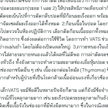
อาจจะเกิดขึ้นจากการผ่าตัด เพื่อให้แน่ใจว่าการผ่าตัด
ร็งปอดระยะแรก(ระยะ 1 และ 2) ให้ประสิทธิภาพเทียบเท
ตัดจะเน้นไปที่การตัดกลีบปอดที่มีก้อนมะเร็งออก พร้อม
าได้กำจัดเซลล์มะเร็งออกได้ทั้งหมด 2.ก้อนเนื้อในปอด โ
อนำไปตรวจในห้องปฏิบัติการ เลือกตัดก้อนเนื้อออกทั้งหมด
ห้เกิดอาการ ซึ่งส่งผลต่อการใช้ชีวิต โดยการทำ VATS ช่ว
างแม่นยำ โดยไม่ต้องเปิดแผลใหญ่ 3.ภาวะหนองในเยื่อห
ารใส่สายระบายหนองแล้วได้ผลที่ไม่ดีพอ การผ่าตัด
อย่างทั่วถึง ทั้งยังสามารถทำความสะอาดช่องเยื่อหุ้มป
ในช่องอกชนิดอื่น ๆ เช่น เนื้องอกต่อมไทมัส (Thymoma) 
ากสำหรับผู้ป่วยที่เป็นโรคกล้ามเนื้ออ่อนแรงที่เกี่ยวข้อ
ลเล็กVATS จะมีข้อดีในหลายปัจจัยก็ตาม แต่ก็ยังมีข้อจำ
นกรณีที่โรคลุกลามมาก เช่น มะเร็งปอดระยะลุกลามกินยั
ิดเชื้อเรื้อรังในช่องอกที่มีพังผืดหนามาก ซึ่งในกรณีเห