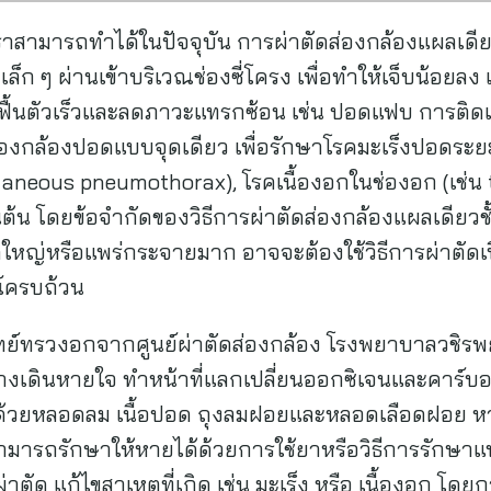
ราสามารถทำได้ในปัจจุบัน การผ่าตัดส่องกล้องแผลเดียว
เล็ก ๆ ผ่านเข้าบริเวณช่องซี่โครง เพื่อทำให้เจ็บน้อยลง
ฟื้นตัวเร็วและลดภาวะแทรกซ้อน เช่น ปอดแฟบ การติดเชื
องกล้องปอดแบบจุดเดียว เพื่อรักษาโรคมะเร็งปอดระย
ntaneous pneumothorax), โรคเนื้องอกในช่องอก (เช
น โดยข้อจำกัดของวิธีการผ่าตัดส่องกล้องแผลเดียวชั้น
ดใหญ่หรือแพร่กระจายมาก อาจจะต้องใช้วิธีการผ่าตัดเป
์ครบถ้วน
พทย์ทรวงอกจากศูนย์ผ่าตัดส่องกล้อง โรงพยาบาลวชิร
างเดินหายใจ ทำหน้าที่แลกเปลี่ยนออกซิเจนและคาร์บ
วยหลอดลม เนื้อปอด ถุงลมฝอยและหลอดเลือดฝอย หากโ
ามารถรักษาให้หายได้ด้วยการใช้ยาหรือวิธีการรักษาแ
ัด แก้ไขสาเหตุที่เกิด เช่น มะเร็ง หรือ เนื้องอก โด