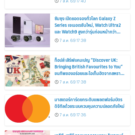
7 ส.ค. 69 17:40
2569
ซัมซุง เปิดยอดจองทั่วโลก Galaxy Z
Series เจเนอเรชันใหม่, Watch Ultra2
และ Watch9 สูงกว่ารุ่นก่อนหน้ากว่า
30%
7 ส.ค. 69 17:38
ท็อปส์ เสิร์ฟแคมเปญ “Discover UK:
Bringing British Favourites to You”
ขนทัพของอร่อยและไอเท็มฮิตจากสหราช
อาณาจักร ส่งตรงถึงมือตั้งแต่วันนี้ – 18
7 ส.ค. 69 17:38
สิงหาคมนี้
มาสเตอร์การ์ดยกระดับแพลตฟอร์มบัตร
ดิจิทัลด้วยระบบควบคุมความปลอดภัยใหม่
7 ส.ค. 69 17:36