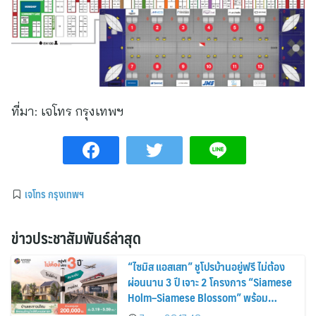
ที่มา:
เจโทร กรุงเทพฯ
เจโทร กรุงเทพฯ
ข่าวประชาสัมพันธ์ล่าสุด
“ไซมิส แอสเสท” ชูโปรบ้านอยู่ฟรี ไม่ต้อง
ผ่อนนาน 3 ปี เจาะ 2 โครงการ “Siamese
Holm–Siamese Blossom” พร้อม
ส่วนลดและสิทธิพิเศษถึง 31 สิงหาคม