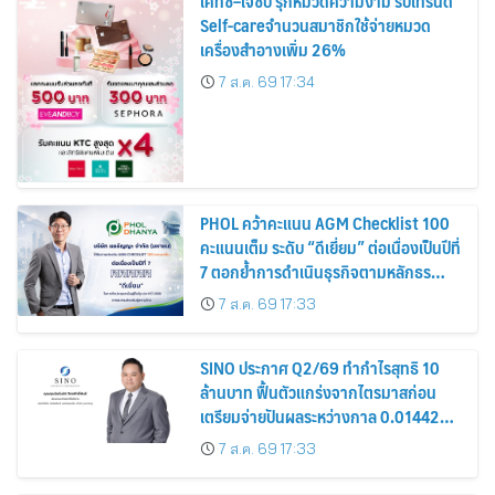
เคทีซี–เจซีบี รุกหมวดความงาม รับเทรนด์
Self-careจำนวนสมาชิกใช้จ่ายหมวด
เครื่องสำอางเพิ่ม 26%
7 ส.ค. 69 17:34
PHOL คว้าคะแนน AGM Checklist 100
คะแนนเต็ม ระดับ “ดีเยี่ยม” ต่อเนื่องเป็นปีที่
7 ตอกย้ำการดำเนินธุรกิจตามหลักธร
รมาภิบาล โปร่งใส สร้างความเชื่อมั่นผู้ถือ
7 ส.ค. 69 17:33
หุ้น
SINO ประกาศ Q2/69 ทำกำไรสุทธิ 10
ล้านบาท ฟื้นตัวแกร่งจากไตรมาสก่อน
เตรียมจ่ายปันผลระหว่างกาล 0.014423
บาทต่อหุ้น ครึ่งปีหลังมุ่งเติบโตต่อเนื่อง
7 ส.ค. 69 17:33