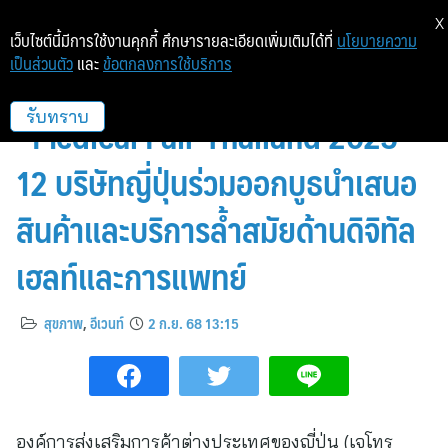
X
เว็บไซต์นี้มีการใช้งานคุกกี้ ศึกษารายละเอียดเพิ่มเติมได้ที่
นโยบายความ
เป็นส่วนตัว
และ
ข้อตกลงการใช้บริการ
“Japan Pavilion by JETRO” @
“Medical Fair Thailand 2025”
รับทราบ
12 บริษัทญี่ปุ่นร่วมออกบูธนำเสนอ
สินค้าและบริการล้ำสมัยด้านดิจิทัล
เฮลท์และการแพทย์
สุขภาพ
,
อีเวนท์
2 ก.ย. 68 13:15
องค์การส่งเสริมการค้าต่างประเทศของญี่ปุ่น (เจโทร