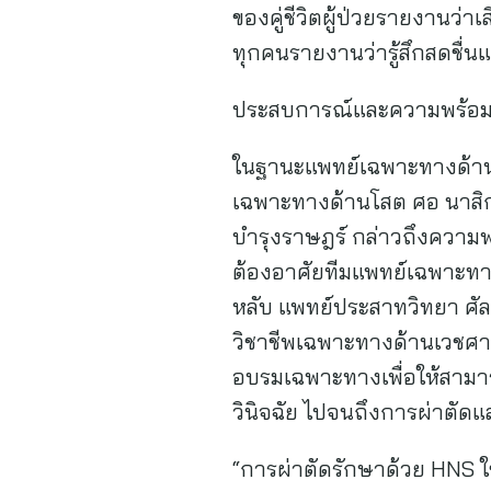
ของคู่ชีวิตผู้ป่วยรายงานว่
ทุกคนรายงานว่ารู้สึกสดชื่นแ
ประสบการณ์และความพร้อม…
ในฐานะแพทย์เฉพาะทางด้านหู
เฉพาะทางด้านโสต ศอ นาสิก
บำรุงราษฎร์ กล่าวถึงความ
ต้องอาศัยทีมแพทย์เฉพาะท
หลับ แพทย์ประสาทวิทยา ศั
วิชาชีพเฉพาะทางด้านเวชศา
อบรมเฉพาะทางเพื่อให้สามา
วินิจฉัย ไปจนถึงการผ่าตั
“การผ่าตัดรักษาด้วย HNS ใช