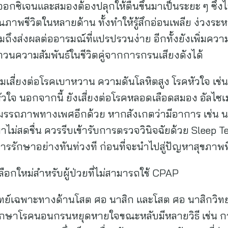
กซิเจนและสมองต้องปลุกให้ตื่นขึ้นมาเป็นระยะ ๆ ซึ่
ยคุณภาพชีวิตในหลายด้าน ทั้งทำให้รู้สึกอ่อนเพลีย ง่วงร
่งผลต่ออารมณ์ที่แปรปรวนง่าย อีกทั้งยังเพิ่มความเส
วนความสัมพันธ์ในชีวิตคู่จากการกรนเสียงดังได้
ามเสี่ยงต่อโรคเบาหวาน ความดันโลหิตสูง โรคหัวใจ เช่น
วใจ นอกจากนี้ ยังเสี่ยงต่อโรคหลอดเลือดสมอง อัลไซ
มสมรรถภาพทางเพศอีกด้วย หากสังเกตว่ามีอาการ เช่น น
ไม่สดชื่น ควรรีบเข้ารับการตรวจวินิจฉัยด้วย Sleep T
รักษาอย่างทันท่วงที ก่อนที่จะนำไปสู่ปัญหาสุขภาพ
อกใหม่สำหรับผู้ป่วยที่ไม่สามารถใช้ CPAP
์ แพทย์เฉพาะทางด้านโสต ศอ นาสิก และโสต ศอ นาสิก
รักษาโรคนอนกรนหยุดหายใจขณะหลับมีหลายวิธี เช่น กา