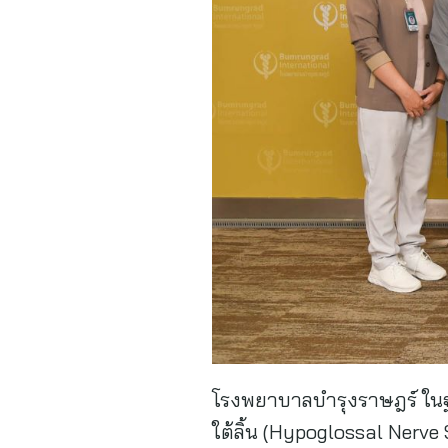
โรงพยาบาลบำรุงราษฎร์ ในฐ
ใต้ลิ้น (Hypoglossal Nerv