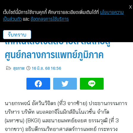
X
เว็บไซต์นี้มีการใช้งานคุกกี้ ศึกษารายละเอียดเพิ่มเติมได้ที่
นโยบายความ
เป็นส่วนตัว
และ
ข้อตกลงการใช้บริการ
BKGI ผนึกกรมวิทย์ฯ รับถ่ายทอด
เทคโนโลยีเซลล์บำบัด ดันไทยสู่
รับทราบ
ศูนย์กลางการแพทย์ภูมิภาค
สุขภาพ
16 มิ.ย. 68 16:56
นายกรพจน์ อัศวินวิจิตร (ที่3 จากซ้าย) ประธานกรรมการ
บริหาร บริษัท แบงคอกจีโนมิกส์อินโนเวชั่น จำกัด
(มหาชน) (BKGI) และนายแพทย์ยงยศ ธรรมวุฒิ (ที่ 3
จากขวา) อธิบดีกรมวิทยาศาสตร์การแพทย์ กระทรวง