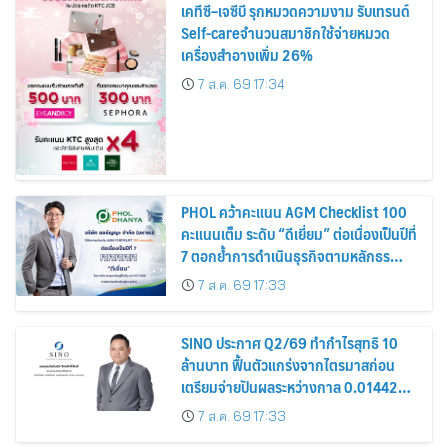
เคทีซี–เจซีบี รุกหมวดความงาม รับเทรนด์
Self-careจำนวนสมาชิกใช้จ่ายหมวด
เครื่องสำอางเพิ่ม 26%
7 ส.ค. 69 17:34
PHOL คว้าคะแนน AGM Checklist 100
คะแนนเต็ม ระดับ “ดีเยี่ยม” ต่อเนื่องเป็นปีที่
7 ตอกย้ำการดำเนินธุรกิจตามหลักธร
รมาภิบาล โปร่งใส สร้างความเชื่อมั่นผู้ถือ
7 ส.ค. 69 17:33
หุ้น
SINO ประกาศ Q2/69 ทำกำไรสุทธิ 10
ล้านบาท ฟื้นตัวแกร่งจากไตรมาสก่อน
เตรียมจ่ายปันผลระหว่างกาล 0.014423
บาทต่อหุ้น ครึ่งปีหลังมุ่งเติบโตต่อเนื่อง
7 ส.ค. 69 17:33