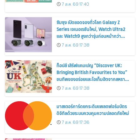
ส่วนลดและสิทธิพิเศษถึง 31 สิงหาคม
7 ส.ค. 69 17:40
2569
ซัมซุง เปิดยอดจองทั่วโลก Galaxy Z
Series เจเนอเรชันใหม่, Watch Ultra2
และ Watch9 สูงกว่ารุ่นก่อนหน้ากว่า
30%
7 ส.ค. 69 17:38
ท็อปส์ เสิร์ฟแคมเปญ “Discover UK:
Bringing British Favourites to You”
ขนทัพของอร่อยและไอเท็มฮิตจากสหราช
อาณาจักร ส่งตรงถึงมือตั้งแต่วันนี้ – 18
7 ส.ค. 69 17:38
สิงหาคมนี้
มาสเตอร์การ์ดยกระดับแพลตฟอร์มบัตร
ดิจิทัลด้วยระบบควบคุมความปลอดภัยใหม่
7 ส.ค. 69 17:36