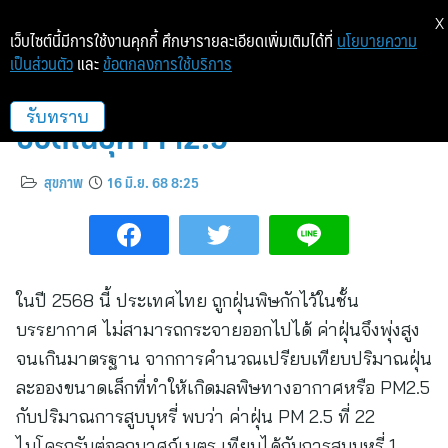
X
เว็บไซต์นี้มีการใช้งานคุกกี้ ศึกษารายละเอียดเพิ่มเติมได้ที่
นโยบายความ
เป็นส่วนตัว
และ
ข้อตกลงการใช้บริการ
คำแนะนำการตรวจคัดกรองมะเร็ง
ปอดในยุค PM2.5
รับทราบ
สุขภาพ
16 มิ.ย. 68 8:25
ในปี 2568 นี้ ประเทศไทย ถูกฝุ่นพิษกักไว้ในชั้น
บรรยากาศ ไม่สามารถกระจายออกไปได้ ค่าฝุ่นจึงพุ่งสูง
จนเกินมาตรฐาน จากการคำนวณเปรียบเทียบปริมาณฝุ่น
ละอองขนาดเล็กที่ทำให้เกิดมลพิษทางอากาศหรือ PM2.5
กับปริมาณการสูบบุหรี่ พบว่า ค่าฝุ่น PM 2.5 ที่ 22
ไมโครกรัมต่อลูกบาศก์เมตร เทียบได้กับการสูบบุหรี่ 1