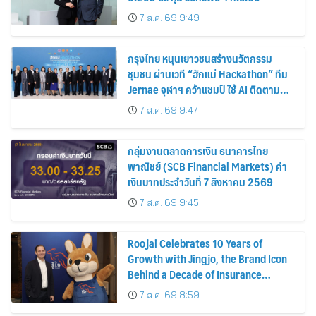
7 ส.ค. 69 9:49
กรุงไทย หนุนเยาวชนสร้างนวัตกรรม
ชุมชน ผ่านเวที “ฮักแม่ Hackathon” ทีม
Jernae จุฬาฯ คว้าแชมป์ ใช้ AI ติดตาม
ทรัพย์สินสูญหาย
7 ส.ค. 69 9:47
กลุ่มงานตลาดการเงิน ธนาคารไทย
พาณิชย์ (SCB Financial Markets) ค่า
เงินบาทประจำวันที่ 7 สิงหาคม 2569
7 ส.ค. 69 9:45
Roojai Celebrates 10 Years of
Growth with Jingjo, the Brand Icon
Behind a Decade of Insurance
Innovation
7 ส.ค. 69 8:59