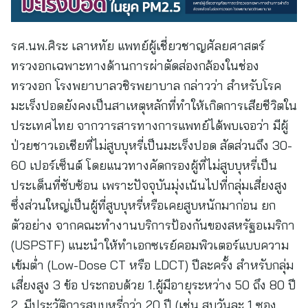
รศ.นพ.ศิระ เลาหทัย แพทย์ผู้เชี่ยวชาญศัลยศาสตร์
ทรวงอกเฉพาะทางด้านการผ่าตัดส่องกล้องในช่อง
ทรวงอก โรงพยาบาลวชิรพยาบาล กล่าวว่า สำหรับโรค
มะเร็งปอดยังคงเป็นสาเหตุหลักที่ทำให้เกิดการเสียชีวิตใน
ประเทศไทย จากวารสารทางการแพทย์ได้พบเจอว่า มีผู้
ป่วยชาวเอเชียที่ไม่สูบบุหรี่เป็นมะเร็งปอด สัดส่วนถึง 30-
60 เปอร์เซ็นต์ โดยแนวทางคัดกรองผู้ที่ไม่สูบบุหรี่เป็น
ประเด็นที่ซับซ้อน เพราะปัจจุบันมุ่งเน้นไปที่กลุ่มเสี่ยงสูง
ซึ่งส่วนใหญ่เป็นผู้ที่สูบบุหรี่หรือเคยสูบหนักมาก่อน ยก
ตัวอย่าง จากคณะทำงานบริการป้องกันของสหรัฐอเมริกา
(USPSTF) แนะนำให้ทำเอกซเรย์คอมพิวเตอร์แบบความ
เข้มต่ำ (Low-Dose CT หรือ LDCT) ปีละครั้ง สำหรับกลุ่ม
เสี่ยงสูง 3 ข้อ ประกอบด้วย 1.ผู้มีอายุระหว่าง 50 ถึง 80 ปี
2. มีประวัติการสูบบุหรี่กว่า 20 ปี (เช่น สูบวันละ 1 ซอง