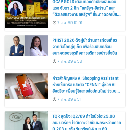
GCAP GOLD เตือนทองคำเสี่ยงผันผวน
แรง จับตา 2 ศึก “สหรัฐฯ-อิหร่าน” และ
“ตัวเลขแรงงานสหรัฐฯ” ชี้ชะตาดอกเบี้ย
เฟด
7 ส.ค. 69 10:01
PHIST 2026 ดึงผู้นำด้านการท่องเที่ยว
จากทั่วโลกสู่ภูเก็ต เพื่อร่วมขับเคลื่อน
อนาคตของธุรกิจการบริการอย่างยั่งยืน
7 ส.ค. 69 9:56
ก้าวสำคัญแห่ง AI Shopping Assistant
ห้างเซ็นทรัล เปิดตัว “CENNI” ผู้ช่วย AI
อัจฉริยะ เพื่อนรู้ใจสายช้อปคนใหม่ ร่วมยก
ระดับประสบการณ์ช้อปปิ้งให้ง่ายขึ้นได้ ใน
7 ส.ค. 69 9:51
แชตเดียว
TQR สุดปัง! Q2/69 กำไรนิวไฮ 29.88
ลบ. บอร์ดฯ ใจดีเคาะจ่ายปันผลระหว่างกาล
0.203 บ./หุ้น รับทรัพย์ 4 ก.ย.69