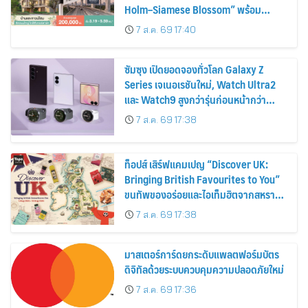
Holm–Siamese Blossom” พร้อม
ส่วนลดและสิทธิพิเศษถึง 31 สิงหาคม
7 ส.ค. 69 17:40
2569
ซัมซุง เปิดยอดจองทั่วโลก Galaxy Z
Series เจเนอเรชันใหม่, Watch Ultra2
และ Watch9 สูงกว่ารุ่นก่อนหน้ากว่า
30%
7 ส.ค. 69 17:38
ท็อปส์ เสิร์ฟแคมเปญ “Discover UK:
Bringing British Favourites to You”
ขนทัพของอร่อยและไอเท็มฮิตจากสหราช
อาณาจักร ส่งตรงถึงมือตั้งแต่วันนี้ – 18
7 ส.ค. 69 17:38
สิงหาคมนี้
มาสเตอร์การ์ดยกระดับแพลตฟอร์มบัตร
ดิจิทัลด้วยระบบควบคุมความปลอดภัยใหม่
7 ส.ค. 69 17:36