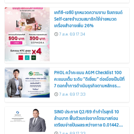
เคทีซี–เจซีบี รุกหมวดความงาม รับเทรนด์
Self-careจำนวนสมาชิกใช้จ่ายหมวด
เครื่องสำอางเพิ่ม 26%
7 ส.ค. 69 17:34
PHOL คว้าคะแนน AGM Checklist 100
คะแนนเต็ม ระดับ “ดีเยี่ยม” ต่อเนื่องเป็นปีที่
7 ตอกย้ำการดำเนินธุรกิจตามหลักธร
รมาภิบาล โปร่งใส สร้างความเชื่อมั่นผู้ถือ
7 ส.ค. 69 17:33
หุ้น
SINO ประกาศ Q2/69 ทำกำไรสุทธิ 10
ล้านบาท ฟื้นตัวแกร่งจากไตรมาสก่อน
เตรียมจ่ายปันผลระหว่างกาล 0.014423
บาทต่อหุ้น ครึ่งปีหลังมุ่งเติบโตต่อเนื่อง
7 ส.ค. 69 17:33