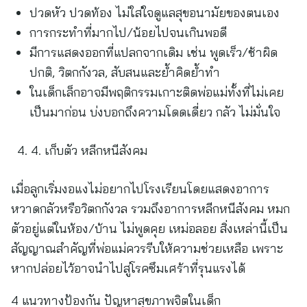
ปวดหัว ปวดท้อง ไม่ใส่ใจดูแลสุขอนามัยของตนเอง
การกระทำที่มากไป/น้อยไปจนเกินพอดี
มีการแสดงออกที่แปลกจากเดิม เช่น พูดเร็ว/ช้าผิด
ปกติ, วิตกกังวล, สับสนและย้ำคิดย้ำทำ
ในเด็กเล็กอาจมีพฤติกรรมเกาะติดพ่อแม่ทั้งที่ไม่เคย
เป็นมาก่อน บ่งบอกถึงความโดดเดี่ยว กลัว ไม่มั่นใจ
4. เก็บตัว หลีกหนีสังคม
เมื่อลูกเริ่มงอแงไม่อยากไปโรงเรียนโดยแสดงอาการ
หวาดกลัวหรือวิตกกังวล รวมถึงอาการหลีกหนีสังคม หมก
ตัวอยู่แต่ในห้อง/บ้าน ไม่พูดคุย เหม่อลอย สิ่งเหล่านี้เป็น
สัญญาณสำคัญที่พ่อแม่ควรรีบให้ความช่วยเหลือ เพราะ
หากปล่อยไว้อาจนำไปสู่โรคซึมเศร้าที่รุนแรงได้
4 แนวทางป้องกัน ปัญหาสุขภาพจิตในเด็ก