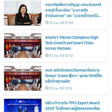
กรมทรัพย์สินทางปัญญา ยกระดับของดี
ราชบุรี ขึ้นทะเบียน “มะนาวแป้น
ดำเนินสะดวก” และ “มะม่วงน้ำดอกไม้
ราชบุรี” เป็น GI น้องใหม่ เดินหน้าเพิ่ม
10 ส.ค. 69 10:56
มูลค่าเกษตรอัตลักษณ์ ขับเคลื่อน
เศรษฐกิจชุมชน
Amata’s Vikrom Champions High-
Tech Growth and Smart Cities
Across Vietnam
10 ส.ค. 69 10:52
อมตะ ผนึกนักลงทุนไฮเทคบุกเวียดนาม
ปักหมุด ‘ฮาลอง-ฟู้เถาะ’ ผุดสมาร์ทซิตี้รับ
คลื่นย้ายฐานผลิต
10 ส.ค. 69 10:51
UBS คว้ารางวัล ‘PM’s Export Award
2026’ โชว์ศักยภาพผู้ส่งออกยอดเยี่ยม