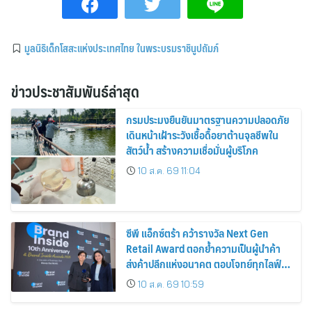
มูลนิธิเด็กโสสะแห่งประเทศไทย ในพระบรมราชินูปถัมภ์
ข่าวประชาสัมพันธ์ล่าสุด
กรมประมงยืนยันมาตรฐานความปลอดภัย
เดินหน้าเฝ้าระวังเชื้อดื้อยาต้านจุลชีพใน
สัตว์น้ำ สร้างความเชื่อมั่นผู้บริโภค
10 ส.ค. 69 11:04
ซีพี แอ็กซ์ตร้า คว้ารางวัล Next Gen
Retail Award ตอกย้ำความเป็นผู้นำค้า
ส่งค้าปลีกแห่งอนาคต ตอบโจทย์ทุกไลฟ์
สไตล์ผู้บริโภค
10 ส.ค. 69 10:59