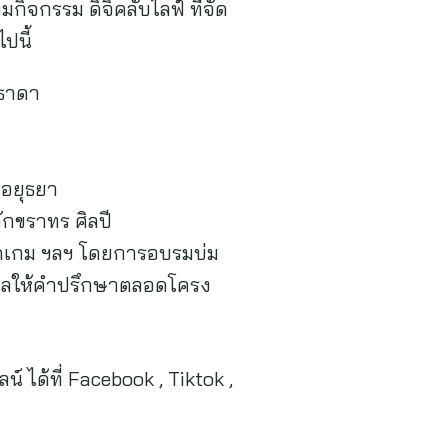
มกิจกรรม ดิจิคลับไลฟ์ ที่จัด
ปนี้
ะธาดา
 อยุธยา
ักขราทร ศิลปี
์ดเกม ฯลฯ โดยการอบรมบ่ม
อยดูแลให้คำปรึกษาตลอดโครง
ได้ที่ Facebook , Tiktok ,