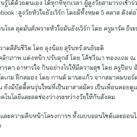
นรู้ได้ด้วยตนเอง ได้ทุกที่ทุกเวลา ผู้สูงวัยสามารถเข้าร่ว
ook : สูงวัยหัวใจยังเวิร์ก โดยมีทั้งหมด 5 คลาส ดังต่อไ
โรค สุดมันส์เพราะหัวใจมันยังเวิร์ก โดย ครูมาร์ค ธีร
สีสันชีวิต โดย ลุงน้อย สุรินทร์ สนธิระติ
คลิกภาพ แต่งหน้า ปรับลุกส์ โดย โค้ชวีณา ทองแถม ณ
รตา อาหารใจ กินอย่างไรให้มีความสุข โดย ครูป๊อบ อ
ร์ดเกม ฝึกสมอง โดย กานต์ มานะแก้ว จากสมาคมบอร
น ยังมีบัดดี้คนรุ่นใหม่ที่เป็นอาสาสมัคร เป็นเพื่อนค
คโนโลยีและลดช่องว่างระหว่างวัยให้กับสังคม
มและความคืบหน้าโครงการฯ ทั้งแบบออนไซต์และออนไลน์ 
ก