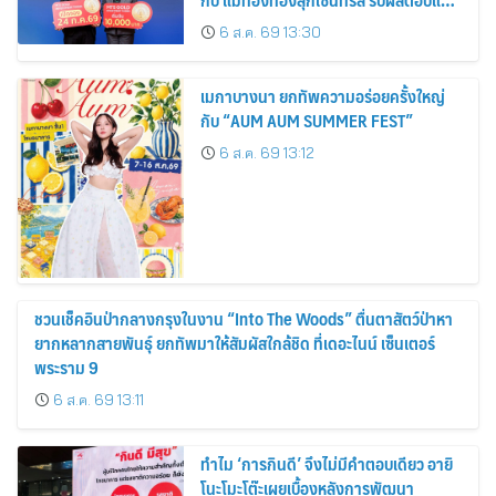
คงที่ 3% ต่อปี
6 ส.ค. 69 13:30
เมกาบางนา ยกทัพความอร่อยครั้งใหญ่
กับ “AUM AUM SUMMER FEST”
6 ส.ค. 69 13:12
ชวนเช็คอินป่ากลางกรุงในงาน “Into The Woods” ตื่นตาสัตว์ป่าหา
ยากหลากสายพันธุ์ ยกทัพมาให้สัมผัสใกล้ชิด ที่เดอะไนน์ เซ็นเตอร์
พระราม 9
6 ส.ค. 69 13:11
ทำไม ‘การกินดี’ จึงไม่มีคำตอบเดียว อายิ
โนะโมะโต๊ะเผยเบื้องหลังการพัฒนา