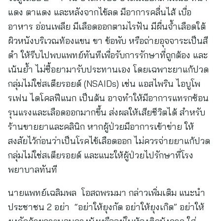
แดง ตาแดง และหลังจากไข้ลด มีอาการคลื่นไส้ เบื่อ
อาหาร อ่อนเพลีย มีเลือดออกตามไรฟัน มีผื่นจ้ำเลือดใต้
ผิวหนังบริเวณท้องแขน ขา ข้อพับ หรือถ่ายอุจจาระเป็นสี
ดำ ให้รีบไปพบแพทย์ทันทีเพื่อรับการรักษาที่ถูกต้อง และ
เน้นย้ำ ไม่ซื้อยามารับประทานเอง โดยเฉพาะยาแก้ปวด
กลุ่มไม่ใช่สเตียรอยด์ (NSAIDs) เช่น แอสไพริน ไอบูโพ
รเฟน ไดโคลฟีแนก เป็นต้น อาจทำให้มีอาการแทรกซ้อน
รุนแรงและเลือดออกมากขึ้น ส่งผลให้เสียชีวิตได้ สำหรับ
ร้านขายยาและคลินิก หากผู้ป่วยมีอาการเข้าข่าย ให้
สงสัยไว้ก่อนว่าเป็นโรคไข้เลือดออก ไม่ควรจ่ายยาแก้ปวด
กลุ่มไม่ใช่สเตียรอยด์ และแนะให้ผู้ป่วยไปรักษาที่โรง
พยาบาลทันที
นายแพทย์เฉลิมพล โอสถพรมมา กล่าวเพิ่มเติม แนะนำ
ประชาชน 2 อย่า “อย่าให้ยุงกัด อย่าให้ยุงเกิด” อย่าให้