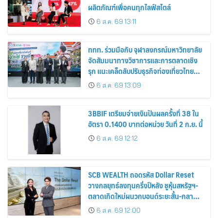
ผลิตภัณฑ์เพื่อคนทุกไลฟ์สไตล์
6 ส.ค. 69 13:11
ททท. ร่วมมือกับ จุฬาลงกรณ์มหาวิทยาลัย
จัดสัมมนาทางวิชาการและการตลาดเชิง
รุก แนะเคล็ดลับปรับธุรกิจท่องเที่ยวไทย
“ขายได้ ขายดี ขายนาน”
6 ส.ค. 69 13:09
3BBIF เตรียมจ่ายเงินปันผลครั้งที่ 38 ใน
อัตรา 0.1400 บาทต่อหน่วย วันที่ 2 ก.ย. นี้
6 ส.ค. 69 12:12
SCB WEALTH ถอดรหัส Dollar Reset
วางกลยุทธ์ลงทุนครึ่งปีหลัง ชูหุ้นสหรัฐฯ-
ตลาดเกิดใหม่ผนวกบอนด์ระยะสั้น-กลาง
เสริมพอร์ตแกร่ง
6 ส.ค. 69 12:00