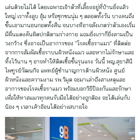
เล่นด้วยไม่ได้ โดยเฉพาะเจ้าตัวที่เลี้ยงอยู่ที่บ้านยิ่งแล้ว
ใหญ่ เราทั้งลูบ อุ้ม หรือซุกขนนุ่ม ๆ ตลอดทั้งวัน บางคนถึง
ขั้นเอามานอนกอดทั้งคืน จนบางทีอาจสังเกตว่าตัวเองเริ่ม
มีผื่นแดงคันผิดปกติตามร่างกาย แถมยิ่งเกาก็ยิ่งลามเป็น
วงกว้าง ซึ่งอาจเป็นอาการของ “โรคเชื้อราแมว” ที่ติดต่อ
จากการสัมผัสเชื้อราบนผิวหนังแมว และหากไม่รักษาและ
ทิ้งไว้นาน ๆ อาจทำให้ติดเชื้อขั้นรุนแรง วันนี้ พญ.สุธาสินี
ไพฑูรย์วัฒนกิจ แพทย์ผู้ชำนาญการด้านผิวหนัง ศูนย์
ผิวหนังและความงาม รพ.วิมุต จะมาเล่าถึงสาเหตุและ
อาการของโรคเชื้อราแมว พร้อมบอกวิธีป้องกันและรักษา
เพื่อให้ทาสแมวทุกคนรับมือได้อย่างถูกต้อง จะได้เล่นกับ
น้อง ๆ เวลาเค้าอ้อนได้อย่างสบายใจ