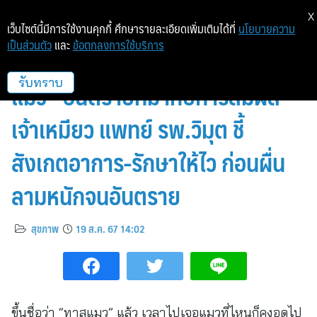
X
เว็บไซต์นี้มีการใช้งานคุกกี้ ศึกษารายละเอียดเพิ่มเติมได้ที่
นโยบายความ
เป็นส่วนตัว
และ
ข้อตกลงการใช้บริการ
ทาสแมวอย่าเล่นเพลิน! “โรคเชื้อรา
แมว” อันตรายที่มากับการสัมผัส
รับทราบ
เจ้าเหมียว แพทย์ รพ.วิมุต ชี้
สังเกตอาการ-รักษาให้ไว ก่อนผื่น
ลามหนักจนอันตราย
สุขภาพ
19 ส.ค. 67 14:02
ขึ้นชื่อว่า “ทาสแมว” แล้ว เวลาไปเจอแมวที่ไหนก็คงอดไป