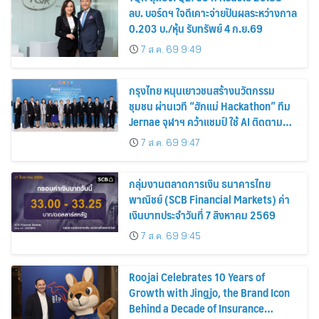
ลบ. บอร์ดฯ ใจดีเคาะจ่ายปันผลระหว่างกาล
0.203 บ./หุ้น รับทรัพย์ 4 ก.ย.69
7 ส.ค. 69 9:49
กรุงไทย หนุนเยาวชนสร้างนวัตกรรม
ชุมชน ผ่านเวที “ฮักแม่ Hackathon” ทีม
Jernae จุฬาฯ คว้าแชมป์ ใช้ AI ติดตาม
ทรัพย์สินสูญหาย
7 ส.ค. 69 9:47
กลุ่มงานตลาดการเงิน ธนาคารไทย
พาณิชย์ (SCB Financial Markets) ค่า
เงินบาทประจำวันที่ 7 สิงหาคม 2569
7 ส.ค. 69 9:45
Roojai Celebrates 10 Years of
Growth with Jingjo, the Brand Icon
Behind a Decade of Insurance