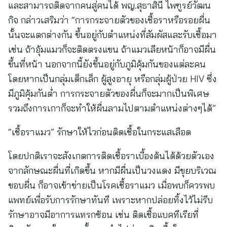
และสามารถติดจากคนสู่คนได้ พญ.สุธาสินี ไพฑูรย์วัฒน
กิจ กล่าวเสริมว่า “การกระจายตัวของเชื้อราหรือรอยผื่น
นั้นจะแตกต่างกัน ขึ้นอยู่กับตำแหน่งที่สัมผัสและรับเชื้อมา
เช่น ถ้าอุ้มแมวก็จะติดตรงแขน ถ้าแมวเลียหน้าก็อาจมีผื่น
ขึ้นที่หน้า นอกจากนี้ยังขึ้นอยู่กับภูมิคุ้มกันของแต่ละคน
โดยหากเป็นกลุ่มเด็กเล็ก ผู้สูงอายุ หรือกลุ่มผู้ป่วย HIV ซึ่ง
มีภูมิคุ้มกันต่ำ การกระจายตัวของผื่นก็จะมากเป็นพิเศษ
รวมถึงการเกาก็จะทำให้ผื่นลามไปตามตำแหน่งต่างๆได้”
“เชื้อราแมว” รักษาให้ไวก่อนติดเชื้อในกระแสเลือด
โดยปกติเราจะสังเกตการติดเชื้อราเบื้องต้นได้ด้วยตัวเอง
จากลักษณะผื่นที่เกิดขึ้น หากมีผื่นเป็นวงแดง มีขุยบริเวณ
ขอบผื่น ก็อาจเข้าข่ายเป็นโรคเชื้อราแมว เมื่อพบก็ควรพบ
แพทย์เพื่อรับการรักษาทันที เพราะหากปล่อยทิ้งไว้ไม่รีบ
รักษาอาจมีอาการแทรกซ้อน เช่น ติดเชื้อแบคทีเรียที่