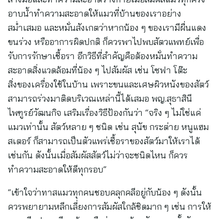
อาบน้ำทำความสะอาดให้แมวที่บ้านของเราอย่าง
สม่ำเสมอ และหมั่นสังเกตว่าหากน้อง ๆ ของเรามีผื่นแดง
ขนร่วง หรืออาการผิดปกติ ก็ควรพาไปพบสัตวแพทย์เพื่อ
รับการรักษาเชื้อรา อีกวิธีที่สำคัญคือต้องหมั่นทําความ
สะอาดสิ่งแวดล้อมที่น้อง ๆ ไปสัมผัส เช่น โซฟา โต๊ะ
สิ่งของเครื่องใช้ในบ้าน เพราะขนและเศษผิวหนังของสัตว์
สามารถร่วงมาติดบริเวณเหล่านี้ได้เสมอ พญ.สุธาสินี
ไพฑูรย์วัฒนกิจ เสริมเรื่องวิธีป้องกันว่า “จริง ๆ ไม่ใช่แค่
แมวเท่านั้น สัตว์หลาย ๆ ชนิด เช่น สุนัข กระต่าย หนูแฮม
สเตอร์ ก็สามารถเป็นตัวแพร่เชื้อราของสัตว์มาให้เราได้
เช่นกัน ดังนั้นเมื่อสัมผัสสัตว์ไม่ว่าจะชนิดไหน ก็ควร
ทำความสะอาดให้ดีทุกรอบ”
“เข้าใจว่าทาสแมวทุกคนชอบคลุกคลีอยู่กับน้อง ๆ ดังนั้น
ควรพยายามหลีกเลี่ยงการสัมผัสใกล้ชิดมาก ๆ เช่น การให้