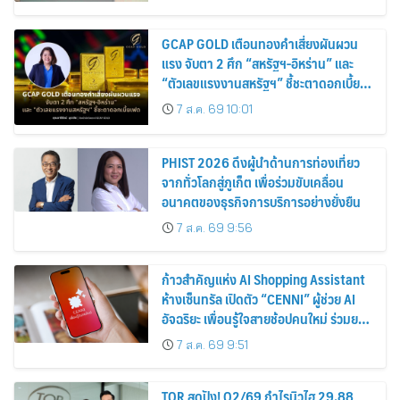
GCAP GOLD เตือนทองคำเสี่ยงผันผวน
แรง จับตา 2 ศึก “สหรัฐฯ-อิหร่าน” และ
“ตัวเลขแรงงานสหรัฐฯ” ชี้ชะตาดอกเบี้ย
เฟด
7 ส.ค. 69 10:01
PHIST 2026 ดึงผู้นำด้านการท่องเที่ยว
จากทั่วโลกสู่ภูเก็ต เพื่อร่วมขับเคลื่อน
อนาคตของธุรกิจการบริการอย่างยั่งยืน
7 ส.ค. 69 9:56
ก้าวสำคัญแห่ง AI Shopping Assistant
ห้างเซ็นทรัล เปิดตัว “CENNI” ผู้ช่วย AI
อัจฉริยะ เพื่อนรู้ใจสายช้อปคนใหม่ ร่วมยก
ระดับประสบการณ์ช้อปปิ้งให้ง่ายขึ้นได้ ใน
7 ส.ค. 69 9:51
แชตเดียว
TQR สุดปัง! Q2/69 กำไรนิวไฮ 29.88