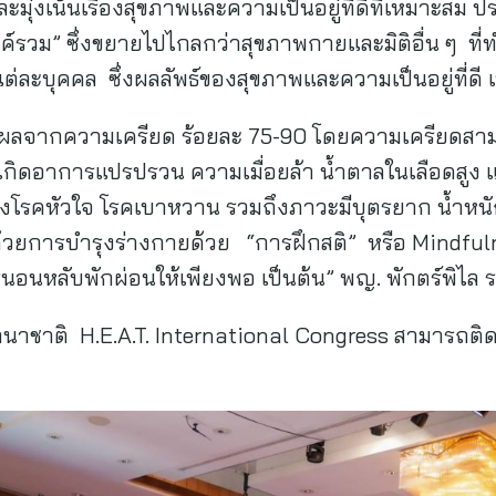
มุ่งเน้นเรื่องสุขภาพและความเป็นอยู่ที่ดีที่เหมาะสม 
งค์รวม” ซึ่งขยายไปไกลกว่าสุขภาพกายและมิติอื่น ๆ ท
งแต่ละบุคคล ซึ่งผลลัพธ์ของสุขภาพและความเป็นอยู่ที่ดี 
นผลจากความเครียด ร้อยละ 75-90 โดยความเครียดสาม
ห้เกิดอาการแปรปรวน ความเมื่อยล้า น้ำตาลในเลือดสู
ญของโรคหัวใจ โรคเบาหวาน รวมถึงภาวะมีบุตรยาก น้ำหนักเ
ด้วยการบำรุงร่างกายด้วย “การฝึกสติ” หรือ Mindf
นหลับพักผ่อนให้เพียงพอ เป็นต้น” พญ. พักตร์พิไล ร
าชาติ H.E.A.T. International Congress สามารถติดตาม