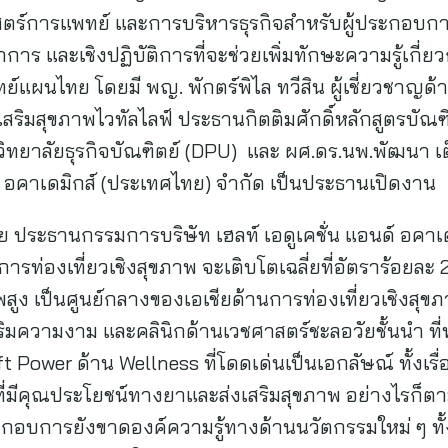
สตร์การแพทย์ และการบริหารธุรกิจสำหรับผู้ประกอบการธ
การ และเชิงปฏิบัติการที่จะช่วยเพิ่มทักษะความรู้เกี่
แผนไทย โดยมี พญ. พักตร์พิไล ทวีสิน ผู้เชี่ยวชาญด
เสริมสุขภาพไวทัลไลฟ์ ประธานกิตติมศักดิ์หลักสูตรบัณ
ทยาลัยธุรกิจบัณฑิตย์ (DPU) และ ผศ.ดร.นพ.พัฒนา
นด์ อคาเดมิกส์ (ประเทศไทย) จำกัด เป็นประธานเปิดงาน
 ประธานกรรมการบริษัท เฮลท์ เอดูเคชั่น แอนด์ อคาเ
การท่องเที่ยวเชิงสุขภาพ จะเติบโตเฉลี่ยที่อัตราร้อยละ 
สูง เป็นศูนย์กลางของเอเชียด้านการท่องเที่ยวเชิงสุ
สริมความงาม และคลินิกด้านเวชศาสตร์ชะลอวัยชั้นนำ ที่
 Power ด้าน Wellness ที่โดดเด่นเป็นเอกลัษณ์ ทั้งเ
่มีคุณประโยชน์ทางยาและส่งเสริมสุขภาพ อย่างไรก็ต
ระกอบการยังขาดองค์ความรู้ทางด้านนวัตกรรมใหม่ ๆ ท