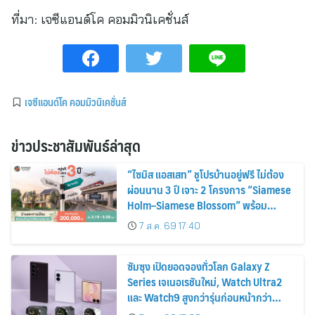
ที่มา:
เจซีแอนด์โค คอมมิวนิเคชั่นส์
เจซีแอนด์โค คอมมิวนิเคชั่นส์
ข่าวประชาสัมพันธ์ล่าสุด
“ไซมิส แอสเสท” ชูโปรบ้านอยู่ฟรี ไม่ต้อง
ผ่อนนาน 3 ปี เจาะ 2 โครงการ “Siamese
Holm–Siamese Blossom” พร้อม
ส่วนลดและสิทธิพิเศษถึง 31 สิงหาคม
7 ส.ค. 69 17:40
2569
ซัมซุง เปิดยอดจองทั่วโลก Galaxy Z
Series เจเนอเรชันใหม่, Watch Ultra2
และ Watch9 สูงกว่ารุ่นก่อนหน้ากว่า
30%