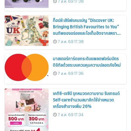
7 ส.ค. 69 17:38
ท็อปส์ เสิร์ฟแคมเปญ “Discover UK:
Bringing British Favourites to You”
ขนทัพของอร่อยและไอเท็มฮิตจากสหราช
อาณาจักร ส่งตรงถึงมือตั้งแต่วันนี้ – 18
7 ส.ค. 69 17:38
สิงหาคมนี้
มาสเตอร์การ์ดยกระดับแพลตฟอร์มบัตร
ดิจิทัลด้วยระบบควบคุมความปลอดภัยใหม่
7 ส.ค. 69 17:36
เคทีซี–เจซีบี รุกหมวดความงาม รับเทรนด์
Self-careจำนวนสมาชิกใช้จ่ายหมวด
เครื่องสำอางเพิ่ม 26%
7 ส.ค. 69 17:34