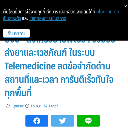
X
เว็บไซต์นี้มีการใช้งานคุกกี้ ศึกษารายละเอียดเพิ่มเติมได้ที่
นโยบายความ
เป็นส่วนตัว
และ
ข้อตกลงการใช้บริการ
“ไปรษณีย์ไทย” หนุน “เอ็นที ไอ
บัซซ์” ดึงเครือข่ายพี่ไปรฯ ช่วยรับ
รับทราบ
ส่งยาและเวชภัณฑ์ ในระบบ
Telemedicine ลดข้อจำกัดด้าน
สถานที่และเวลา การันตีเร็วทันใจ
ทุกพื้นที่
สุขภาพ
15 ส.ค. 67 14:25