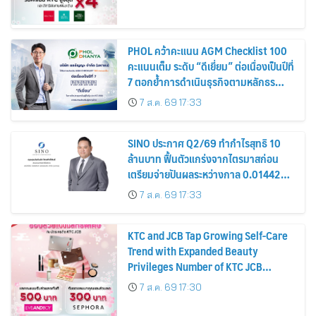
PHOL คว้าคะแนน AGM Checklist 100
คะแนนเต็ม ระดับ “ดีเยี่ยม” ต่อเนื่องเป็นปีที่
7 ตอกย้ำการดำเนินธุรกิจตามหลักธร
รมาภิบาล โปร่งใส สร้างความเชื่อมั่นผู้ถือ
7 ส.ค. 69 17:33
หุ้น
SINO ประกาศ Q2/69 ทำกำไรสุทธิ 10
ล้านบาท ฟื้นตัวแกร่งจากไตรมาสก่อน
เตรียมจ่ายปันผลระหว่างกาล 0.014423
บาทต่อหุ้น ครึ่งปีหลังมุ่งเติบโตต่อเนื่อง
7 ส.ค. 69 17:33
KTC and JCB Tap Growing Self-Care
Trend with Expanded Beauty
Privileges Number of KTC JCB
Cardmembers Spending on
7 ส.ค. 69 17:30
Cosmetics Rises 26%