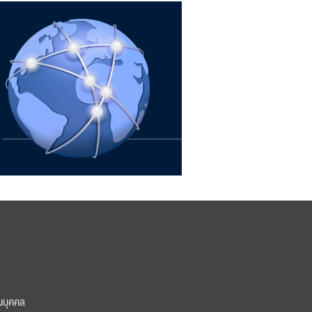
นบุคคล