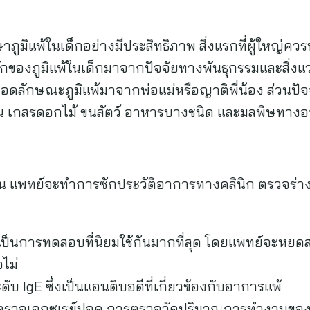
ูมิแพ้ในเด็กอย่างมีประสิทธิภาพ สิ่งแรกที่ผู้ใหญ่ควร
ตุหลักของภูมิแพ้ในเด็กมาจากปัจจัยทางพันธุกรรมและสิ่ง
ดลักษณะภูมิแพ้มาจากพ่อแม่หรือญาติพี่น้อง ส่วนปัจจ
ไรฝุ่น เกสรดอกไม้ ขนสัตว์ อาหารบางชนิด และมลพิษทา
็กนั้น แพทย์จะทำการซักประวัติอาการทางคลินิก ตรวจ
ป็นการทดสอบที่นิยมใช้กันมากที่สุด โดยแพทย์จะหยดส
อไม่
ดับ IgE ซึ่งเป็นแอนติบอดีที่เกี่ยวข้องกับอาการแพ้
การตรวจเอกซเรย์ปอด การตรวจวัดปริมาณการทำงานขอ