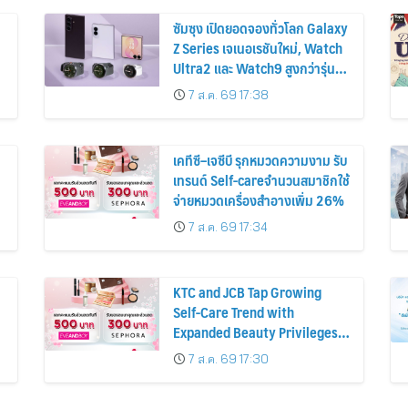
ซัมซุง เปิดยอดจองทั่วโลก Galaxy
Z Series เจเนอเรชันใหม่, Watch
Ultra2 และ Watch9 สูงกว่ารุ่น
ก่อนหน้ากว่า 30%
7 ส.ค. 69 17:38
เคทีซี–เจซีบี รุกหมวดความงาม รับ
เทรนด์ Self-careจำนวนสมาชิกใช้
จ่ายหมวดเครื่องสำอางเพิ่ม 26%
7 ส.ค. 69 17:34
KTC and JCB Tap Growing
Self-Care Trend with
Expanded Beauty Privileges
น
Number of KTC JCB
7 ส.ค. 69 17:30
Cardmembers Spending on
Cosmetics Rises 26%