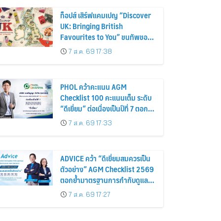
ท็อปส์ เสิร์ฟแคมเปญ “Discover
UK: Bringing British
Favourites to You” ขนทัพของ
อร่อยและไอเท็มฮิตจากสหราช
7 ส.ค. 69 17:38
อาณาจักร ส่งตรงถึงมือตั้งแต่วัน
นี้ – 18 สิงหาคมนี้
PHOL คว้าคะแนน AGM
Checklist 100 คะแนนเต็ม ระดับ
“ดีเยี่ยม” ต่อเนื่องเป็นปีที่ 7 ตอกย้ำ
การดำเนินธุรกิจตามหลักธรรมาภิ
7 ส.ค. 69 17:33
บาล โปร่งใส สร้างความเชื่อมั่นผู้
ถือหุ้น
ADVICE คว้า “ดีเยี่ยมสมควรเป็น
ตัวอย่าง” AGM Checklist 2569
ตอกย้ำมาตรฐานการกำกับดูแล
กิจการที่ดี
7 ส.ค. 69 17:27