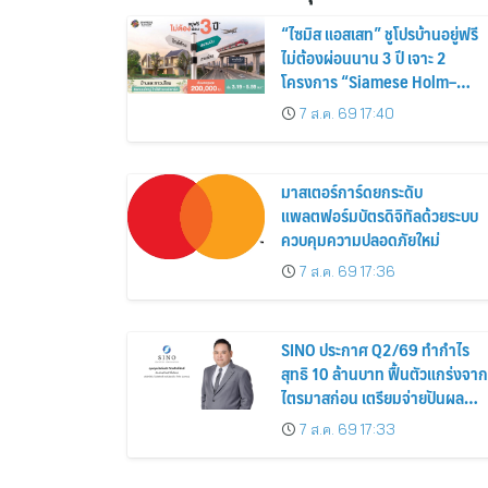
“ไซมิส แอสเสท” ชูโปรบ้านอยู่ฟรี
ไม่ต้องผ่อนนาน 3 ปี เจาะ 2
โครงการ “Siamese Holm–
Siamese Blossom” พร้อม
7 ส.ค. 69 17:40
ส่วนลดและสิทธิพิเศษถึง 31
สิงหาคม 2569
มาสเตอร์การ์ดยกระดับ
แพลตฟอร์มบัตรดิจิทัลด้วยระบบ
ควบคุมความปลอดภัยใหม่
7 ส.ค. 69 17:36
SINO ประกาศ Q2/69 ทำกำไร
สุทธิ 10 ล้านบาท ฟื้นตัวแกร่งจาก
ไตรมาสก่อน เตรียมจ่ายปันผล
ระหว่างกาล 0.014423 บาทต่อหุ้
7 ส.ค. 69 17:33
ครึ่งปีหลังมุ่งเติบโตต่อเนื่อง