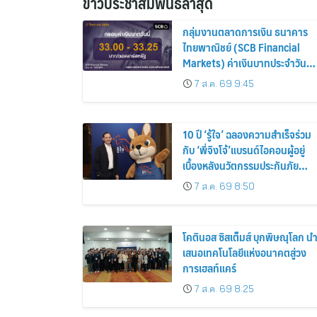
ข่าวประชาสัมพันธ์ล่าสุด
กลุ่มงานตลาดการเงิน ธนาคาร
ไทยพาณิชย์ (SCB Financial
Markets) ค่าเงินบาทประจำวันที่ 
สิงหาคม 2569
7 ส.ค. 69 9:45
10 ปี ‘รู้ใจ’ ฉลองความสำเร็จร่วม
กับ ‘พี่จิงโจ้’แบรนด์ไอคอนผู้อยู่
เบื้องหลังนวัตกรรมประกันภัย
ดิจิทัลตลอดหนึ่งทศวรรษ
7 ส.ค. 69 8:50
โคตินอส ซิสเต็มส์ บุกพิษณุโลก น
เสนอเทคโนโลยีแห่งอนาคตสู่วง
การเฮลท์แคร์
7 ส.ค. 69 8:25