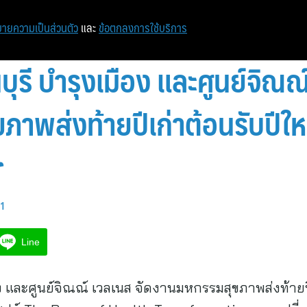
หน้าแรก
ท่องเที่ยว
ไอที
เศรษฐกิจ/การเงิน
ายความเป็นส่วนตัว
และ
ข้อตกลงการใช้บริการ
รี บำรุงเมือง และศูนย์จิณณ์
าพส่งท้ายปีเก่าต้อนรับปีให
r
21
Line
 และศูนย์จิณณ์ เวลเนส จัดงานมหกรรมสุขภาพส่งท้ายปี