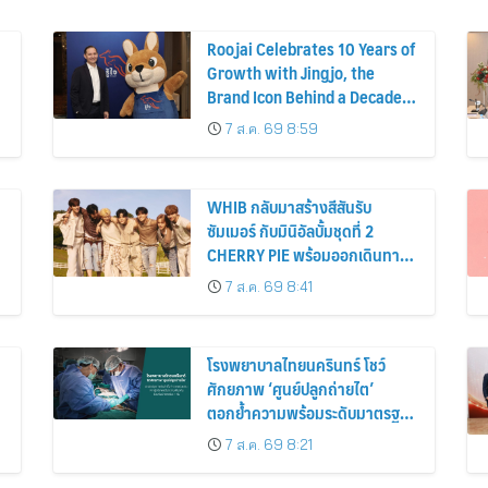
Roojai Celebrates 10 Years of
Growth with Jingjo, the
7
Brand Icon Behind a Decade
of Insurance Innovation
7 ส.ค. 69 8:59
WHIB กลับมาสร้างสีสันรับ
ซัมเมอร์ กับมินิอัลบั้มชุดที่ 2
CHERRY PIE พร้อมออกเดินทาง
ค้นหาสีสันที่เป็นตัวตนที่เป็น
7 ส.ค. 69 8:41
เอกลักษณ์ของตัวเอง
ำ
โรงพยาบาลไทยนครินทร์ โชว์
ศักยภาพ ‘ศูนย์ปลูกถ่ายไต’
ตอกย้ำความพร้อมระดับมาตรฐาน
เดินหน้าผ่าตัดปลูกถ่ายไตสำเร็จ 2
7 ส.ค. 69 8:21
รายพร้อมกัน จากผู้บริจาคอวัยวะ
รายเดียวกัน