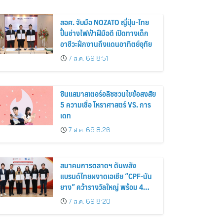
สอศ. จับมือ NOZATO ญี่ปุ่น-ไทย
ปั้นช่างไฟฟ้าฝีมือดี เปิดทางเด็ก
อาชีวะฝึกงานถึงแดนอาทิตย์อุทัย
7 ส.ค. 69 8:51
ซินแสมาสเตอร์อลิซชวนไขข้อสงสัย
5 ความเชื่อ โหราศาสตร์ VS. การ
เดท
7 ส.ค. 69 8:26
สมาคมการตลาดฯ ดันพลัง
แบรนด์ไทยผงาดเอเชีย “CPF-นัน
ยาง” คว้ารางวัลใหญ่ พร้อม 4
นักการตลาดไทยกวาดรางวัล
7 ส.ค. 69 8:20
บุคคลเวที AMF AMEA & YWN
2026