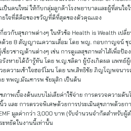
เป็นคนใหม่ ให้กับกลุ่มลูกค้าโรงพยาบาลและผู้ที่สนใจใ
ใจที่ดีคือของขวัญที่ดีที่สุดของตัวคุณเอง
ี่ยวกับสุขภาพต่างๆ ในหัวข้อ Health is Wealth เปลี่ยนค
โรคด้วย 8 สัญญาณความเสื่อม โดย พญ. กอบกาญจน์ ชุณห
้เชี่ยวชาญด้านต่างๆ เช่น การดูแลสุขภาพลำไส้เพื่อป้อ
รังหายได้ถ้ารู้ทัน โดย พ.ญ.ชลิดา ผู้บังเกิดผล แพทย์ผ
วัยด้วยความเข้าใจฮอร์โมน โดย นพ.สิทธิชัย ภิญโญพจนา
 โดย ทพญ.มัณฑารพ ชัยมุสิก เป็นต้น
ุขภาพเบื้องต้นแบบไม่เสียค่าใช้จ่าย การตรวจความด
นิ้ว และ การตรวจพิเศษด้วยการประเมินสุขภาพด้วยกา
MF มูลค่ากว่า 3,000 บาท (รับจำนวนจำกัดสำหรับผู้สำรอ
หยัดในงานนี้เท่านั้น