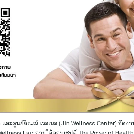
ง และศูนย์จิณณ์ เวลเนส (Jin Wellness Center) จัดง
& Wellness Fair ภายใต้คอนเซปต์ The Power of Healt