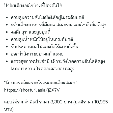
ปัจจัยเสี่ยงอะไรบ้างที่ป้องกันได้
ควบคุมความดันโลหิตให้อยู่ในระดับปกติ
หลีกเลี่ยงอาหารที่มีคอเลสเตอรอลและไขมันอิ่มตัวสูง
งดดื่มสุราและสูบบุหรี่
ควบคุมน้ำหนักให้อยู่ในเกณฑ์ปกติ
รับประทานผลไม้และผักให้มากยิ่งขึ้น
ออกกำลังกายอย่างสม่ำเสมอ
ตรวจสุขภาพประจำปี เฝ้าระวังโรคความดันโลหิตสูง
โรคเบาหวาน โรคคอเลสเตอรอลสูง
“โปรแกรมคัดกรองโรคหลอดเลือดสมอง”:
https://shorturl.asia/j2X7V
แบบไม่รวมค่าฉีดสี ราคา 8,300 บาท (ปกติราคา 10,985
บาท)