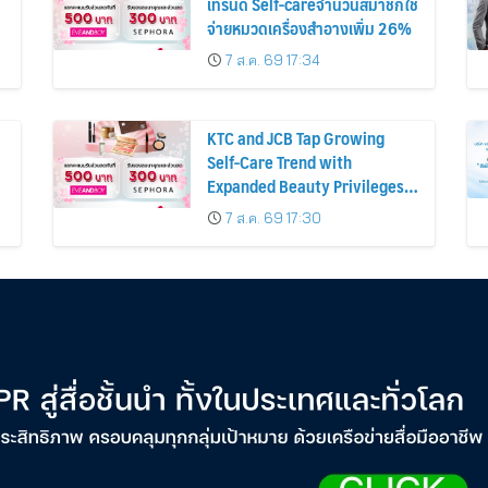
เทรนด์ Self-careจำนวนสมาชิกใช้
จ่ายหมวดเครื่องสำอางเพิ่ม 26%
7 ส.ค. 69 17:34
KTC and JCB Tap Growing
Self-Care Trend with
Expanded Beauty Privileges
น
Number of KTC JCB
7 ส.ค. 69 17:30
Cardmembers Spending on
Cosmetics Rises 26%