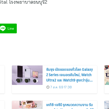
tal โรงพยาบาลธนบุรี2
Line
ซัมซุง เปิดยอดจองทั่วโลก Galaxy
Z Series เจเนอเรชันใหม่, Watch
Ultra2 และ Watch9 สูงกว่ารุ่น
ก่อนหน้ากว่า 30%
7 ส.ค. 69 17:38
เคทีซี–เจซีบี รุกหมวดความงาม รับ