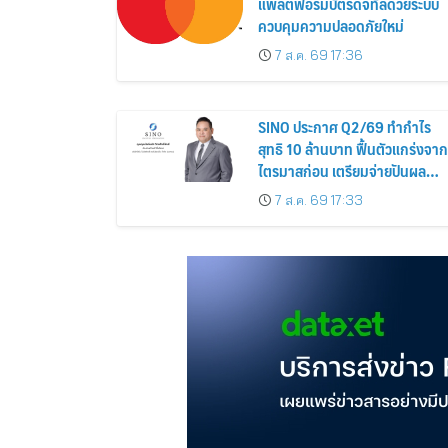
แพลตฟอร์มบัตรดิจิทัลด้วยระบบ
ควบคุมความปลอดภัยใหม่
7 ส.ค. 69 17:36
SINO ประกาศ Q2/69 ทำกำไร
สุทธิ 10 ล้านบาท ฟื้นตัวแกร่งจาก
ไตรมาสก่อน เตรียมจ่ายปันผล
ระหว่างกาล 0.014423 บาทต่อหุ้
7 ส.ค. 69 17:33
ครึ่งปีหลังมุ่งเติบโตต่อเนื่อง