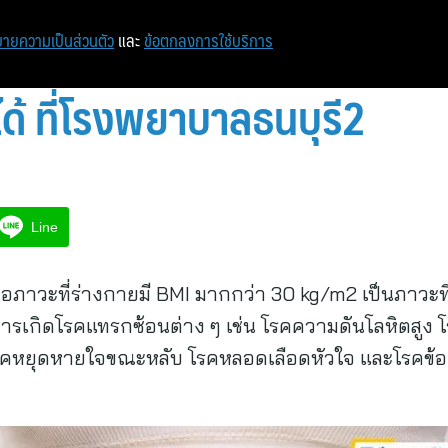
หน้าแรก
ท่องเที่ยว
ไอที
เศรษฐกิจ/การเงิน
ายความเป็นส่วนตัว
และ
ข้อตกลงการใช้บริการ
ได้ ที่โรงพยาบาลธนบุรี2
Line
ือภาวะที่ร่างกายมี BMI มากกว่า 30 kg/m2 เป็นภาวะที่
อการเกิดโรคแทรกซ้อนต่าง ๆ เช่น โรคความดันโลหิตสูง
รคหยุดหายใจขณะหลับ โรคหลอดเลือดหัวใจ และโรคข้อเสื