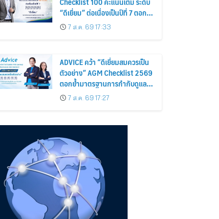
Checklist 100 คะแนนเต็ม ระดับ
“ดีเยี่ยม” ต่อเนื่องเป็นปีที่ 7 ตอกย้ำ
การดำเนินธุรกิจตามหลักธรรมาภิ
7 ส.ค. 69 17:33
บาล โปร่งใส สร้างความเชื่อมั่นผู้
ถือหุ้น
ADVICE คว้า “ดีเยี่ยมสมควรเป็น
ตัวอย่าง” AGM Checklist 2569
ตอกย้ำมาตรฐานการกำกับดูแล
กิจการที่ดี
7 ส.ค. 69 17:27