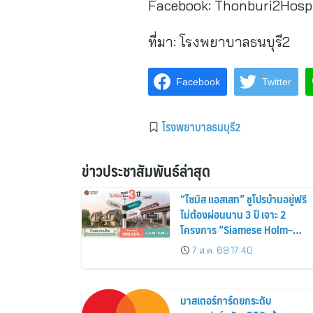
Facebook: Thonburi2Hospi
ที่มา:
โรงพยาบาลธนบุรี2
Facebook
Twitter
โรงพยาบาลธนบุรี2
ข่าวประชาสัมพันธ์ล่าสุด
“ไซมิส แอสเสท” ชูโปรบ้านอยู่ฟรี
ไม่ต้องผ่อนนาน 3 ปี เจาะ 2
โครงการ “Siamese Holm–
Siamese Blossom” พร้อม
7 ส.ค. 69 17:40
ส่วนลดและสิทธิพิเศษถึง 31
สิงหาคม 2569
มาสเตอร์การ์ดยกระดับ