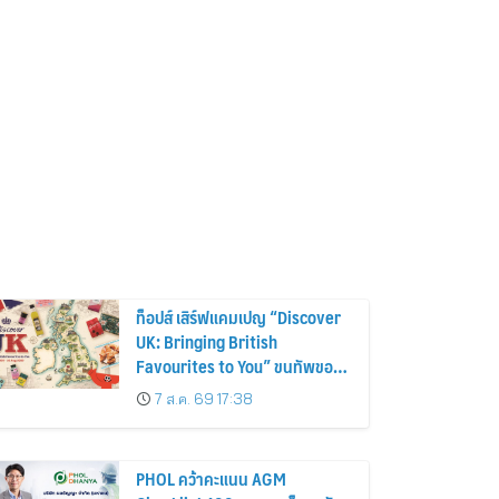
ท็อปส์ เสิร์ฟแคมเปญ “Discover
UK: Bringing British
Favourites to You” ขนทัพของ
อร่อยและไอเท็มฮิตจากสหราช
7 ส.ค. 69 17:38
อาณาจักร ส่งตรงถึงมือตั้งแต่วัน
นี้ – 18 สิงหาคมนี้
PHOL คว้าคะแนน AGM