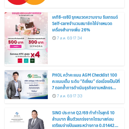
เคทีซี–เจซีบี รุกหมวดความงาม รับเทรนด์
Self-careจำนวนสมาชิกใช้จ่ายหมวด
เครื่องสำอางเพิ่ม 26%
7 ส.ค. 69 17:34
PHOL คว้าคะแนน AGM Checklist 100
คะแนนเต็ม ระดับ “ดีเยี่ยม” ต่อเนื่องเป็นปีที่
7 ตอกย้ำการดำเนินธุรกิจตามหลักธร
รมาภิบาล โปร่งใส สร้างความเชื่อมั่นผู้ถือ
7 ส.ค. 69 17:33
หุ้น
SINO ประกาศ Q2/69 ทำกำไรสุทธิ 10
ล้านบาท ฟื้นตัวแกร่งจากไตรมาสก่อน
เตรียมจ่ายปันผลระหว่างกาล 0.014423