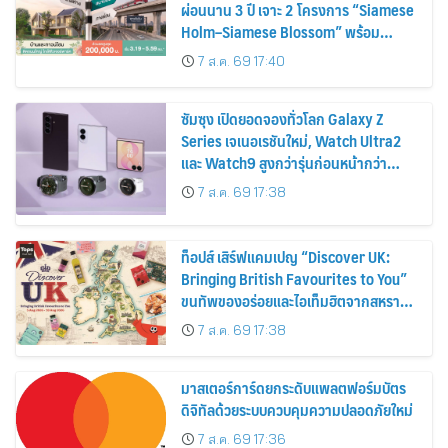
ผ่อนนาน 3 ปี เจาะ 2 โครงการ “Siamese
Holm–Siamese Blossom” พร้อม
ส่วนลดและสิทธิพิเศษถึง 31 สิงหาคม
7 ส.ค. 69 17:40
2569
ซัมซุง เปิดยอดจองทั่วโลก Galaxy Z
Series เจเนอเรชันใหม่, Watch Ultra2
และ Watch9 สูงกว่ารุ่นก่อนหน้ากว่า
30%
7 ส.ค. 69 17:38
ท็อปส์ เสิร์ฟแคมเปญ “Discover UK:
Bringing British Favourites to You”
ขนทัพของอร่อยและไอเท็มฮิตจากสหราช
อาณาจักร ส่งตรงถึงมือตั้งแต่วันนี้ – 18
7 ส.ค. 69 17:38
สิงหาคมนี้
มาสเตอร์การ์ดยกระดับแพลตฟอร์มบัตร
ดิจิทัลด้วยระบบควบคุมความปลอดภัยใหม่
7 ส.ค. 69 17:36