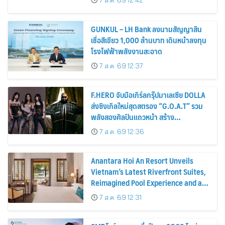
7 ส.ค. 69 12:42
GUNKUL – LH Bank ลงนามสัญญาสิน
เชื่อสีเขียว 1,000 ล้านบาท เดินหน้าลงทุน
โรงไฟฟ้าพลังงานสะอาด
7 ส.ค. 69 12:37
F.HERO จับมือเกิร์ลกรุ๊ปมาเลเซีย DOLLA
ส่งซิงเกิลใหม่สุดสตรอง “G.O.A.T” รวม
พลังสองศิลปินแถวหน้า สร้าง
ปรากฏการณ์ใหม่แห่งวงการเพลงอาเซียน
7 ส.ค. 69 12:36
Anantara Hoi An Resort Unveils
Vietnam’s Latest Riverfront Suites,
Reimagined Pool Experience and a
Vibrant New Dining Destination
7 ส.ค. 69 12:31