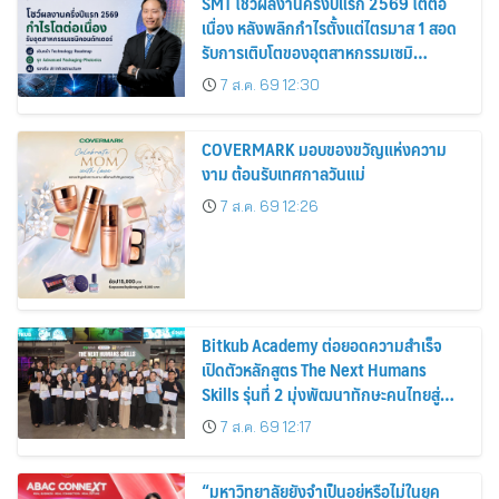
SMT โชว์ผลงานครึ่งปีแรก 2569 โตต่อ
เนื่อง หลังพลิกกำไรตั้งแต่ไตรมาส 1 สอด
รับการเติบโตของอุตสาหกรรมเซมิ
คอนดักเตอร์
7 ส.ค. 69 12:30
COVERMARK มอบของขวัญแห่งความ
งาม ต้อนรับเทศกาลวันแม่
7 ส.ค. 69 12:26
Bitkub Academy ต่อยอดความสำเร็จ
เปิดตัวหลักสูตร The Next Humans
Skills รุ่นที่ 2 มุ่งพัฒนาทักษะคนไทยสู่
การเป็นคนของอนาคต
7 ส.ค. 69 12:17
“มหาวิทยาลัยยังจำเป็นอยู่หรือไม่ในยุค