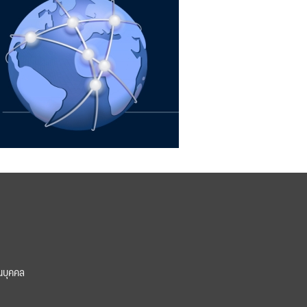
นบุคคล