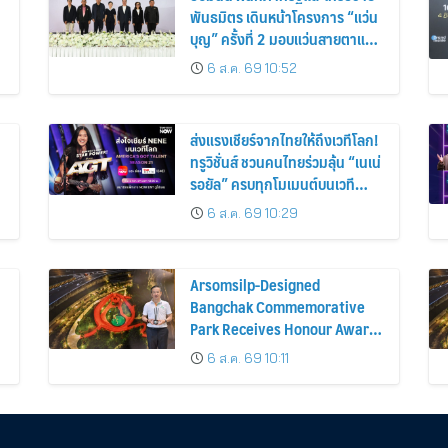
พันธมิตร เดินหน้าโครงการ “แว่น
บุญ” ครั้งที่ 2 มอบแว่นสายตาแก่
ประชาชน 600 คน ขยายโอกาส
6 ส.ค. 69 10:52
การมองเห็นสู่ชุมชนไทย
ส่งแรงเชียร์จากไทยให้ถึงเวทีโลก!
ทรูวิชั่นส์ ชวนคนไทยร่วมลุ้น “เนเน่
รอยัล” ครบทุกโมเมนต์บนเวที
AMERICA’S GOT TALENT
6 ส.ค. 69 10:29
SEASON 21
Arsomsilp-Designed
Bangchak Commemorative
Park Receives Honour Award
at MLAA 2026
6 ส.ค. 69 10:11