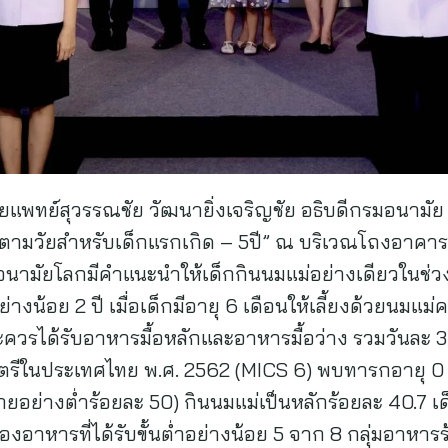
นายแพทย์สุวรรณชัย วัฒนายิ่งเจริญชัย อธิบดีกรมอนาม
ามวัยสำหรับเด็กแรกเกิด – 5ปี” ณ บริเวณโถงอาคาร 1 
นามัยโลกมีคำแนะนำให้เด็กกินนมแม่อย่างเดียวในช่วง
่างน้อย 2 ปี เมื่อเด็กมีอายุ 6 เดือนให้เลี้ยงด้วยนมแม
ควรได้รับอาหารมื้อหลักและอาหารมื้อว่าง รวมวันละ 3
ีในประเทศไทย พ.ศ. 2562 (MICS 6) พบทารกอายุ 0 –
ายอย่างต่ำร้อยละ 50) กินนมแม่เป็นหลักร้อยละ 40.7 เด็
อาหารที่ได้รับขั้นต่ำอย่างน้อย 5 จาก 8 กลุ่มอาหา