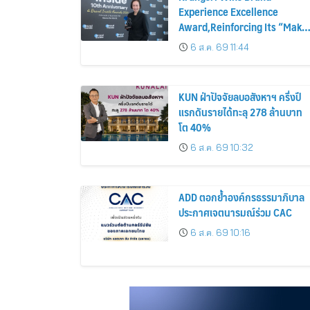
Experience Excellence
Award,Reinforcing Its “Make
Life Simple” Brand Promise
6 ส.ค. 69 11:44
KUN ฝ่าปัจจัยลบอสังหาฯ ครึ่งปี
แรกดันรายได้ทะลุ 278 ล้านบาท
โต 40%
6 ส.ค. 69 10:32
ADD ตอกย้ำองค์กรธรรมาภิบาล
ประกาศเจตนารมณ์ร่วม CAC
6 ส.ค. 69 10:16