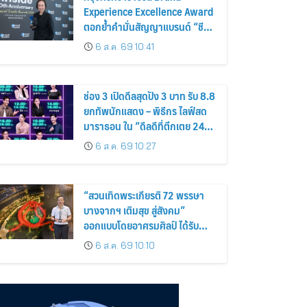
Experience Excellence Award
ตอกย้ำคำมั่นสัญญาแบรนด์ “ชีวิต
ง่าย ได้ทุกวัน”
6 ส.ค. 69 10:41
ช่อง 3 เปิดดีลสุดปัง 3 บาท รับ 8.8
ยกทัพนักแสดง – พิธีกร ไลฟ์สด
มาราธอน ใน “ดีลดีที่ตึกเตย 24
ชั่วโมง”
6 ส.ค. 69 10:27
“สวนเทิดพระเกียรติ 72 พรรษา
บางจากฯ เติมสุข สู่สังคม”
ออกแบบโดยอาศรมศิลป์ ได้รับ
รางวัล Malaysia Landscape
6 ส.ค. 69 10:10
Architecture Award 2026