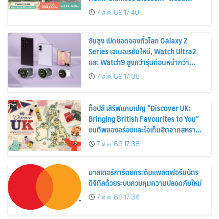
ส่วนลดและสิทธิพิเศษถึง 31 สิงหาคม
7 ส.ค. 69 17:40
2569
ซัมซุง เปิดยอดจองทั่วโลก Galaxy Z
Series เจเนอเรชันใหม่, Watch Ultra2
และ Watch9 สูงกว่ารุ่นก่อนหน้ากว่า
30%
7 ส.ค. 69 17:38
ท็อปส์ เสิร์ฟแคมเปญ “Discover UK:
Bringing British Favourites to You”
ขนทัพของอร่อยและไอเท็มฮิตจากสหราช
อาณาจักร ส่งตรงถึงมือตั้งแต่วันนี้ – 18
7 ส.ค. 69 17:38
สิงหาคมนี้
มาสเตอร์การ์ดยกระดับแพลตฟอร์มบัตร
ดิจิทัลด้วยระบบควบคุมความปลอดภัยใหม่
7 ส.ค. 69 17:36