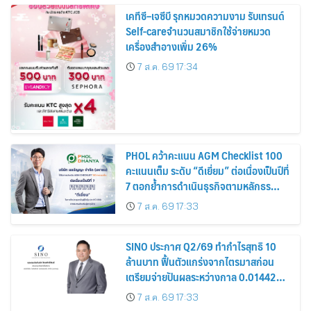
เคทีซี–เจซีบี รุกหมวดความงาม รับเทรนด์
Self-careจำนวนสมาชิกใช้จ่ายหมวด
เครื่องสำอางเพิ่ม 26%
7 ส.ค. 69 17:34
PHOL คว้าคะแนน AGM Checklist 100
คะแนนเต็ม ระดับ “ดีเยี่ยม” ต่อเนื่องเป็นปีที่
7 ตอกย้ำการดำเนินธุรกิจตามหลักธร
รมาภิบาล โปร่งใส สร้างความเชื่อมั่นผู้ถือ
7 ส.ค. 69 17:33
หุ้น
SINO ประกาศ Q2/69 ทำกำไรสุทธิ 10
ล้านบาท ฟื้นตัวแกร่งจากไตรมาสก่อน
เตรียมจ่ายปันผลระหว่างกาล 0.014423
บาทต่อหุ้น ครึ่งปีหลังมุ่งเติบโตต่อเนื่อง
7 ส.ค. 69 17:33