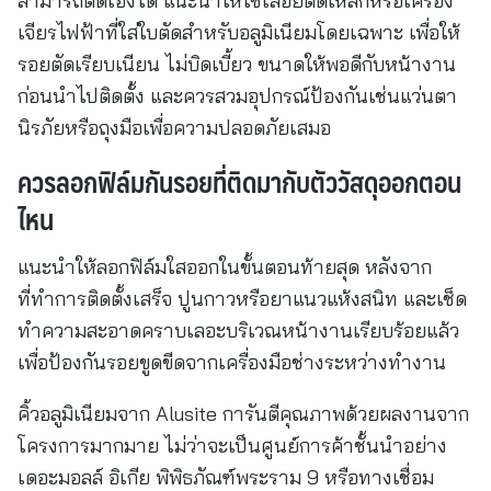
สามารถตัดเองได้ แนะนำให้ใช้เลื่อยตัดเหล็กหรือเครื่อง
เจียรไฟฟ้าที่ใส่ใบตัดสำหรับอลูมิเนียมโดยเฉพาะ เพื่อให้
รอยตัดเรียบเนียน ไม่บิดเบี้ยว ขนาดให้พอดีกับหน้างาน
ก่อนนำไปติดตั้ง และควรสวมอุปกรณ์ป้องกันเช่นแว่นตา
นิรภัยหรือถุงมือเพื่อความปลอดภัยเสมอ
ควรลอกฟิล์มกันรอยที่ติดมากับตัววัสดุออกตอน
ไหน
แนะนำให้ลอกฟิล์มใสออกในขั้นตอนท้ายสุด หลังจาก
ที่ทำการติดตั้งเสร็จ ปูนกาวหรือยาแนวแห้งสนิท และเช็ด
ทำความสะอาดคราบเลอะบริเวณหน้างานเรียบร้อยแล้ว
เพื่อป้องกันรอยขูดขีดจากเครื่องมือช่างระหว่างทำงาน
คิ้วอลูมิเนียมจาก Alusite การันตีคุณภาพด้วยผลงานจาก
โครงการมากมาย ไม่ว่าจะเป็นศูนย์การค้าชั้นนำอย่าง
เดอะมอลล์ อิเกีย พิพิธภัณฑ์พระราม 9 หรือทางเชื่อม