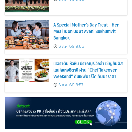
A Special Mother’s Day Treat – Her
Meal Is on Us at Avani Sukhumvit
Bangkok
6 ส.ค. 69 9:03
เชอราตัน หัวหิน ปราณบุรี วิลล่า เชิญสัมผัส
เสน่ห์แห่งอิตาลี ผ่าน “Chef Takeover
Weekend” กับเชฟมาร์โค คัมมาราตา
6 ส.ค. 69 8:57