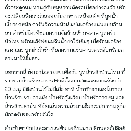
คั่วกระดูกหมู ทานคู่กับหมูหวานตัดรสเผ็ดอย่างลงตัว หรือ
จะเปลี่ยนฟีลมาม่วนจอยกับอาหารเหนือแต้ ๆ ที่บูทน้ำ
เงี้ยวยกหม้อ การันตีความนัวเข้มข้นเครื่องแน่นแบบล้าน
นา สำหรับใครที่ชอบความจัดจ้านห้ามพลาด บูทครัว
หัวไทร พร้อมเสิร์ฟขนมจีนน้ำยาใต้เข้มๆ เผ็ดร้อนเครื่อง
แกง และ บูทตำมั่วซั่ว ที่ยกความแซ่บครบรสระดับพริกยก
สวนมาให้ลิ้มลอง
นอกจากนี้ ยังเอาใจสายแซ่บซี๊ดกับ บูทน้ำพริกบ้านไทย ที่
รวบรวมน้ำพริกหลากรสชาติทั้งแบบสดและแบบแห้งกว่า
20 เมนู มีติดบ้านไว้ไม่มีเบื่อ อาทิ น้ำพริกตาแดงโบราณ
น้ำพริกนรกปลาแห้ง น้ำพริกกุ้งเสียบ น้ำพริกกากหมู และ
น้ำพริกปลาป่น ที่อัดแน่นความนัวมาเต็มกระปุก ทานคู่กับ
ผักสดรับรองอร่อยถึงใจ
สำหรับขาช้อปและสายแฟชั่น เตรียมมาเปลี่ยนลุคอัปลิสต์