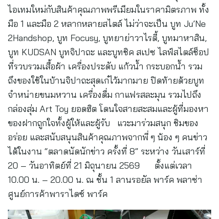
ไอเทมใหม่กับสินค้าคุณภาพพรีเมียมในราคามิตรภาพ ทั้ง
มือ 1 และมือ 2 หลากหลายสไตล์ ไม่ว่าจะเป็น บูท Ju’Ne
2Handshop, บูท Focusy, บูทยาย่าวาไรตี้, บูทมาหาสิน,
บูท KUDSAN บูทจิปาถะ และบูทชิค สเปซ ไลฟ์สไตล์ช็อป
ที่รวบรวมเสื้อผ้า เครื่องประดับ แก้วน้ำ กระบอกน้ำ รวม
ถึงของใช้ในบ้านจิปาถะสุดเก๋ไว้มากมาย ปิดท้ายด้วยบูท
จำหน่ายขนมหวาน เครื่องดื่ม กาแฟรสละมุน รวมไปถึง
กล่องสุ่ม Art Toy ยอดฮิต โดนใจสายสะสมและผู้ที่มองหา
ของฝากถูกใจทั้งผู้ให้และผู้รับ แวะมาร่วมสนุก ชิมของ
อร่อย และสนับสนุนสินค้าคุณภาพจากพี่ ๆ น้อง ๆ คนข่าว
ได้ในงาน “ตลาดนัดนักข่าว ครั้งที่ 8” ระหว่าง วันเสาร์ที่
20 – วันอาทิตย์ที่ 21 มิถุนายน 2569 ตั้งแต่เวลา
10.00 น. – 20.00 น. ณ ชั้น 1 ลานรอยัล พาร์ค พลาซ่า
ศูนย์การค้าพาราไดซ์ พาร์ค