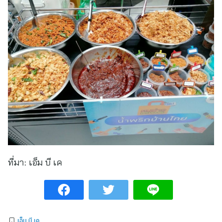
ที่มา:
เอ็ม บี เค
เอ็ม บี เค