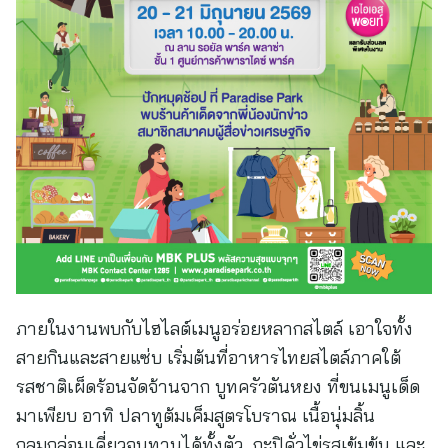
ภายในงานพบกับไฮไลต์เมนูอร่อยหลากสไตล์ เอาใจทั้ง
สายกินและสายแซ่บ เริ่มต้นที่อาหารไทยสไตล์ภาคใต้
รสชาติเผ็ดร้อนจัดจ้านจาก บูทครัวตันหยง ที่ขนเมนูเด็ด
มาเพียบ อาทิ ปลาทูต้มเค็มสูตรโบราณ เนื้อนุ่มลิ้น
กลมกล่อมเคี่ยวจนทานได้ทั้งตัว กะปิคั่วไข่รสเข้มข้น และ