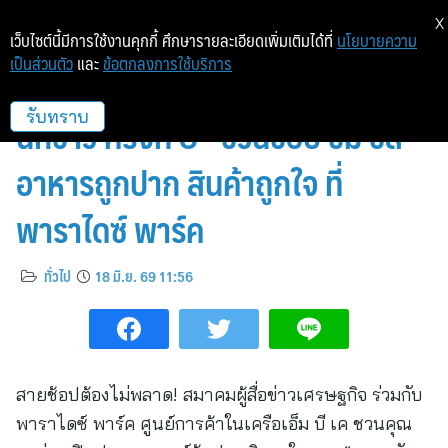
X
เว็บไซต์นี้มีการใช้งานคุกกี้ ศึกษารายละเอียดเพิ่มเติมได้ที่
นโยบายความ
เป็นส่วนตัว
และ
ข้อตกลงการใช้บริการ
กินเที่ยวครบจบที่เดียว “ตลาดนัด
นักข่าว ครั้งที่ 8” ชวนช้อป ชิม ชิล
รับทราบ
อาหารถูกปาก สินค้าถูกใจ ที่
พาราไดซ์ พาร์ค
ทั่วไป
18 มิ.ย. 69 11:56
สายช้อปต้องไม่พลาด! สมาคมผู้สื่อข่าวเศรษฐกิจ ร่วมกับ
พาราไดซ์ พาร์ค ศูนย์การค้าในเครือเอ็ม บี เค ชวนคุณ