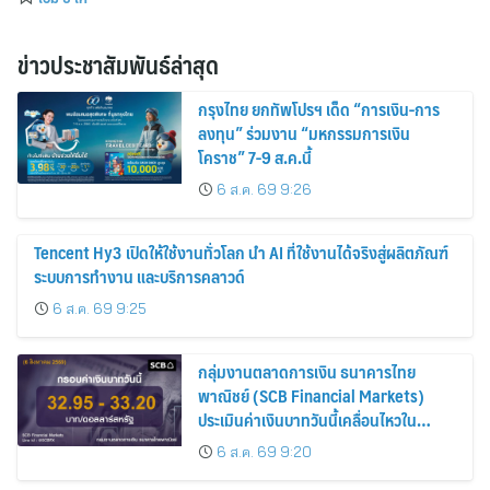
ข่าวประชาสัมพันธ์ล่าสุด
กรุงไทย ยกทัพโปรฯ เด็ด “การเงิน-การ
ลงทุน” ร่วมงาน “มหกรรมการเงิน
โคราช” 7-9 ส.ค.นี้
6 ส.ค. 69 9:26
Tencent Hy3 เปิดให้ใช้งานทั่วโลก นำ AI ที่ใช้งานได้จริงสู่ผลิตภัณฑ์
ระบบการทำงาน และบริการคลาวด์
6 ส.ค. 69 9:25
กลุ่มงานตลาดการเงิน ธนาคารไทย
พาณิชย์ (SCB Financial Markets)
ประเมินค่าเงินบาทวันนี้เคลื่อนไหวใน
กรอบ 32.95-33.20 บาท/ดอลลาร์
6 ส.ค. 69 9:20