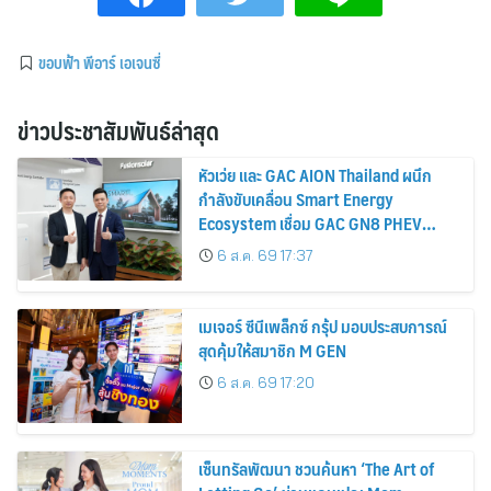
ขอบฟ้า พีอาร์ เอเจนซี่
ข่าวประชาสัมพันธ์ล่าสุด
หัวเว่ย และ GAC AION Thailand ผนึก
กำลังขับเคลื่อน Smart Energy
Ecosystem เชื่อม GAC GN8 PHEV
รถยนต์ MPV ระดับพรีเมียม เข้ากับ
6 ส.ค. 69 17:37
พลังงานแสงอาทิตย์ภายในบ้าน
เมเจอร์ ซีนีเพล็กซ์ กรุ้ป มอบประสบการณ์
สุดคุ้มให้สมาชิก M GEN
6 ส.ค. 69 17:20
เซ็นทรัลพัฒนา ชวนค้นหา ‘The Art of