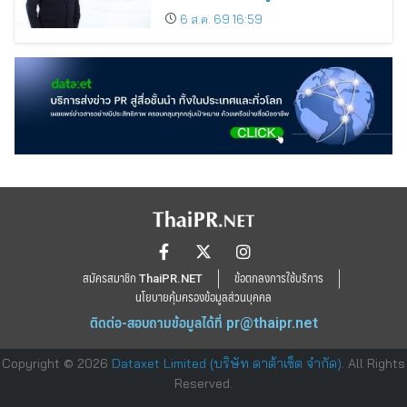
ขยายตลาดต่างประเทศ พร้อมเดินหน้า
6 ส.ค. 69 16:59
ลงทุนเพื่อการเติบโตระยะยาว
สมัครสมาชิก ThaiPR.NET
ข้อตกลงการใช้บริการ
นโยบายคุ้มครองข้อมูลส่วนบุคคล
ติดต่อ-สอบถามข้อมูลได้ที่
pr@thaipr.net
Copyright © 2026
Dataxet Limited (บริษัท ดาต้าเซ็ต จำกัด)
. All Rights
Reserved.