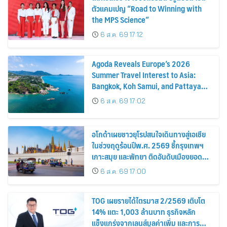
ตัวแคมเปญ “Road to Winning with
the MPS Science”
6 ส.ค. 69 17:12
Agoda Reveals Europe’s 2026
Summer Travel Interest to Asia:
Bangkok, Koh Samui, and Pattaya
Among the Top Cities
6 ส.ค. 69 17:02
อโกด้าเผยชาวยุโรปสนใจเดินทางสู่เอเชีย
ในช่วงฤดูร้อนปีพ.ศ. 2569 ชี้กรุงเทพฯ
เกาะสมุย และพัทยา ติดอันดับเมืองยอด
นิยม
6 ส.ค. 69 17:00
TOG เผยรายได้ไตรมาส 2/2569 เติบโต
14% แตะ 1,003 ล้านบาท ธุรกิจหลัก
แข็งแกร่งจากเลนส์มูลค่าเพิ่ม และการ