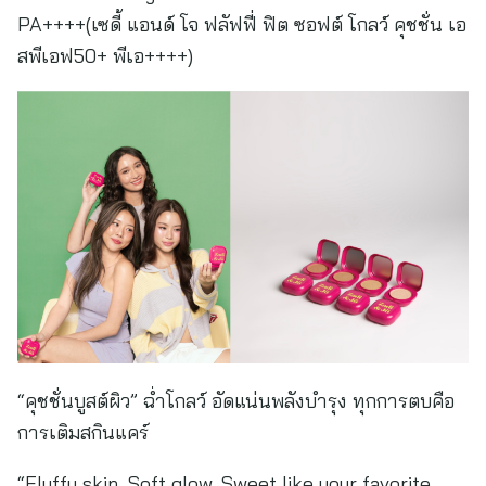
PA++++(เซดี้ แอนด์ โจ ฟลัฟฟี่ ฟิต ซอฟต์ โกลว์ คุชชั่น เอ
สพีเอฟ50+ พีเอ++++)
“คุชชั่นบูสต์ผิว” ฉ่ำโกลว์ อัดแน่นพลังบำรุง ทุกการตบคือ
การเติมสกินแคร์
“Fluffy skin. Soft glow. Sweet like your favorite