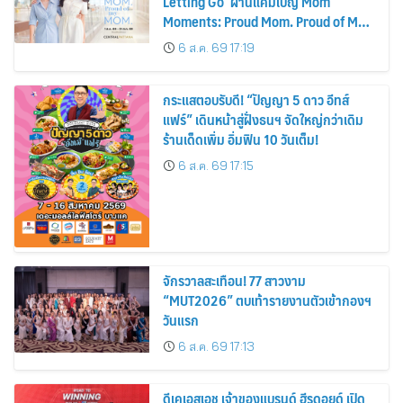
Letting Go’ ผ่านแคมเปญ Mom
Moments: Proud Mom. Proud of My
Mom.
6 ส.ค. 69 17:19
กระแสตอบรับดี! “ปัญญา 5 ดาว อีทส์
แฟร์” เดินหน้าสู่ฝั่งธนฯ จัดใหญ่กว่าเดิม
ร้านเด็ดเพิ่ม อิ่มฟิน 10 วันเต็ม!
6 ส.ค. 69 17:15
จักรวาลสะเทือน! 77 สาวงาม
“MUT2026” ตบเท้ารายงานตัวเข้ากองฯ
วันแรก
6 ส.ค. 69 17:13
ดีเคเอสเอช เจ้าของแบรนด์ ฮีรูดอยด์ เปิด