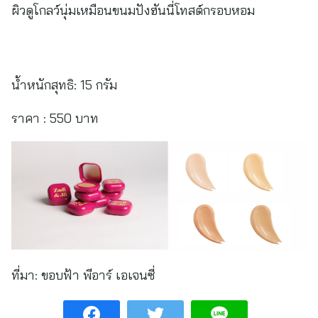
ผิวดูโกลว์นุ่มเหมือนขนมปังฮันนี่โทสต์กรอบหอม
น้ำหนักสุทธิ: 15 กรัม
ราคา : 550 บาท
ที่มา:
ขอบฟ้า พีอาร์ เอเจนซี่