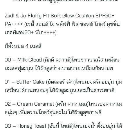
Zadi & Jo Fluffy Fit Soft Glow Cushion SPF50+
PA++++ (เซดี้ แอนด์ โจ ฟลัฟฟี่ ฟิต ซอฟต์ โกลว์ คุชชั่น
เอสพีเอฟ50+ พีเอ++++)
มีทั้งหมด 4 เฉดสี
00 – Milk Cloud (มิลค์ คลาวด์)โทนขาวนวลใส เหมือน
นมสดฟูละมุน ให้ผิวดูสว่างเบาสบายเหมือนก้อนเมฆ
01 – Butter Cake (บัตเตอร์ เค้ก)โทนเบจครีมอบอุ่น นุ่ม
เหมือนเค้กเนยหอมๆ ให้ผิวดูละมุนและเป็นธรรมชาติ
02 – Cream Caramel (ครีม คาราเมล)โทนเบจคาราเม
ลนุ่มๆ เพิ่มความโกลว์อุ่นละไม ให้ผิวดูสุขภาพดี
03 – Honey Toast (ฮันนี่ โทสต์)โทนเบจน้ำผึ้งอบอุ่น ให้