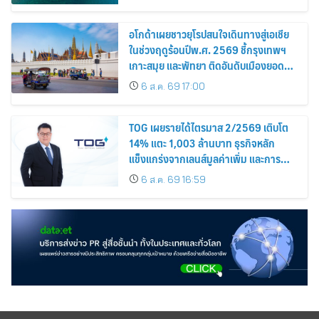
อโกด้าเผยชาวยุโรปสนใจเดินทางสู่เอเชีย
ในช่วงฤดูร้อนปีพ.ศ. 2569 ชี้กรุงเทพฯ
เกาะสมุย และพัทยา ติดอันดับเมืองยอด
นิยม
6 ส.ค. 69 17:00
TOG เผยรายได้ไตรมาส 2/2569 เติบโต
14% แตะ 1,003 ล้านบาท ธุรกิจหลัก
แข็งแกร่งจากเลนส์มูลค่าเพิ่ม และการ
ขยายตลาดต่างประเทศ พร้อมเดินหน้า
6 ส.ค. 69 16:59
ลงทุนเพื่อการเติบโตระยะยาว