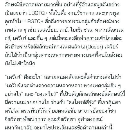
ลักษณ์ที่หลากหลายมากขึ้น อย่างที่รู้จักและพูดถึงอย่าง
เปิดเผยว่า LBGTQ+ ทั้งในสื่อ งานวิชาการ และการพูด
คุยทั่วไป LBGTQ+ สื่อถึงการรวบรวมกลุ่มอัตลักษณ์ทาง
เพศต่าง ๆ เช่น เลสเบี้ยน, เกย์, ไบเซ็กชวล, ทรานส์เจนเด
อร์, เควียร์ และอื่น ๆ แต่เมื่อจะลงลึกทำความเข้าใจแต่ละ
ตัวอักษร หรืออัตลักษณ์ทางเพศแล้ว Q (Queer) เควียร์
นับได้ว่าเป็นกลุ่มความหลากหลายทางเพศที่คนในสังคม
ยังไม่เข้าใจนัก
“เควียร์” คืออะไร” หลายคนสงสัยและตั้งคำถามต่อไปว่า
“เควียร์แตกต่างจากความหลากหลายทางเพศกลุ่มอื่น ๆ
อย่างไร” และ “ธงเควียร์” ที่เป็นสัญลักษณ์ของอัตลักษณ์นี้
มีความหมายอย่างไร ต่างกับ “ธงไพรด์สีรุ้ง” ที่เราคุ้นตา
หรือไม่ ดร.รพินท์ภัทร์ ยอดหล่อชัย อาจารย์แขนงวิชา
จิตวิทยาพัฒนาการ คณะจิตวิทยา จุฬาลงกรณ์
มหาวิทยาลัย จะมาไขประเด็นและข้อคำถามเหล่านี้