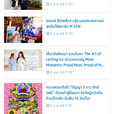
รถยนต์ MPV ระดับพรีเมียม เข้ากับ
6 ส.ค. 69 17:37
พลังงานแสงอาทิตย์ภายในบ้าน
เมเจอร์ ซีนีเพล็กซ์ กรุ้ป มอบประสบการณ์
สุดคุ้มให้สมาชิก M GEN
6 ส.ค. 69 17:20
เซ็นทรัลพัฒนา ชวนค้นหา ‘The Art of
Letting Go’ ผ่านแคมเปญ Mom
Moments: Proud Mom. Proud of My
Mom.
6 ส.ค. 69 17:19
กระแสตอบรับดี! “ปัญญา 5 ดาว อีทส์
แฟร์” เดินหน้าสู่ฝั่งธนฯ จัดใหญ่กว่าเดิม
ร้านเด็ดเพิ่ม อิ่มฟิน 10 วันเต็ม!
6 ส.ค. 69 17:15