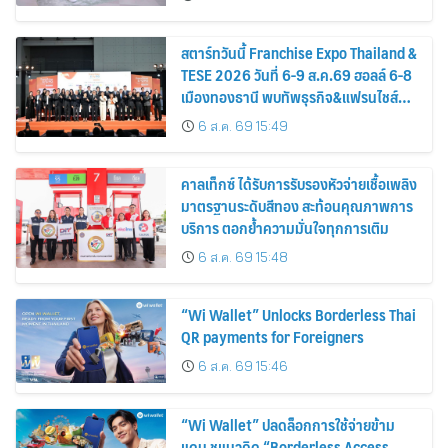
หาฯ ไทย
สตาร์ทวันนี้ Franchise Expo Thailand &
TESE 2026 วันที่ 6-9 ส.ค.69 ฮอลล์ 6-8
เมืองทองธานี พบทัพธุรกิจ&แฟรนไชส์
ซัพพลายเออร์สินค้า เติมรายได้ช่วย
6 ส.ค. 69 15:49
เศรษฐกิจไทย
คาลเท็กซ์ ได้รับการรับรองหัวจ่ายเชื้อเพลิง
มาตรฐานระดับสีทอง สะท้อนคุณภาพการ
บริการ ตอกย้ำความมั่นใจทุกการเติม
6 ส.ค. 69 15:48
“Wi Wallet” Unlocks Borderless Thai
QR payments for Foreigners
6 ส.ค. 69 15:46
“Wi Wallet” ปลดล็อกการใช้จ่ายข้าม
แดน ชูแนวคิด “Borderless Access,