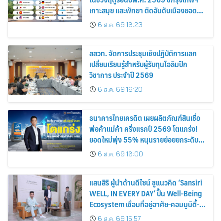
เกาะสมุย และพัทยา ติดอันดับเมืองยอด
นิยม
6 ส.ค. 69 16:23
สสวท. จัดการประชุมเชิงปฏิบัติการแลก
เปลี่ยนเรียนรู้สำหรับผู้รับทุนโอลิมปิก
วิชาการ ประจำปี 2569
6 ส.ค. 69 16:20
ธนาคารไทยเครดิต เผยผลิตภัณฑ์สินเชื่อ
พ่อค้าแม่ค้า ครึ่งแรกปี 2569 โตแกร่ง!
ยอดใหม่พุ่ง 55% หนุนรายย่อยยกระดับสู่
ดิจิทัลเต็มรูปแบบ
6 ส.ค. 69 16:00
แสนสิริ ผู้นำด้านดีไซน์ ชูแนวคิด ‘Sansiri
WELL, IN EVERY DAY’ ปั้น Well-Being
Ecosystem เชื่อมที่อยู่อาศัย-คอมมูนิตี้-
บริการ-ไลฟ์สไตล์ เซ็ตมาตรฐานใหม่อสัง
6 ส.ค. 69 15:57