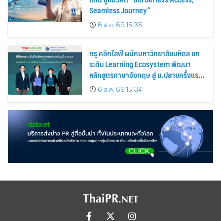
Seamless Journey”
6 ส.ค. 69 15:35
ทรู คลิกไลฟ์ ผนึกมหาวิทยาลัยมหิดล ยก
ระดับ Learning Ecosystem พัฒนา
หลักสูตรภาษาอังกฤษ สู่ ม.ปลายครั้งแรก!
พร้อมใช้ปีการศึกษา 2570
6 ส.ค. 69 15:34