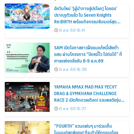
อัศวินใหม่ ‘[ผู้นำทางสู่ปรโลก] โดยอง’
ปรากฏตัวแล้ว ใน Seven Knights
Re:BIRTH พร้อมกิจกรรมซัมเมอร์สุด
พิเศษ !
6 ส.ค. 69 16:41
SAM เปิดโอกาสชาวฝั่งธนแก้หนี้เสียต่ำ
แสน ผ่านโครงการ “ปิดหนี้ไว ไปต่อได้” ที่
ศาลแพ่งตลิ่งชัน 8-9 ส.ค.69
6 ส.ค. 69 16:38
YAMAHA NMAX MAD MAX YECVT
DRAG & GYMKHANA CHALLENGE
RACE 2 เปิดศึกดวลเดือด! รวมพลวัยรุ่น
ชามไฟฟ้า ล่าตำแหน่ง KING OF MAX
6 ส.ค. 69 16:37
“FOURTH” ชวนแฟนๆ มาร่วมเก็บ
โมเมนต์สุดพิเศษ! ที่จะทำให้ทุกคนต้อง