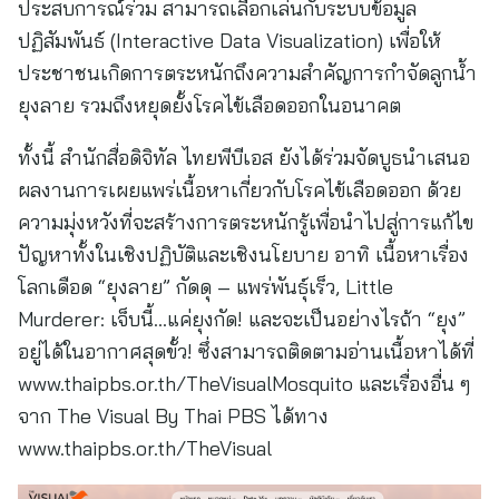
ประสบการณ์ร่วม สามารถเลือกเล่นกับระบบข้อมูล
ปฏิสัมพันธ์ (Interactive Data Visualization) เพื่อให้
ประชาชนเกิดการตระหนักถึงความสำคัญการกำจัดลูกน้ำ
ยุงลาย รวมถึงหยุดยั้งโรคไข้เลือดออกในอนาคต
ทั้งนี้ สำนักสื่อดิจิทัล ไทยพีบีเอส ยังได้ร่วมจัดบูธนำเสนอ
ผลงานการเผยแพร่เนื้อหาเกี่ยวกับโรคไข้เลือดออก ด้วย
ความมุ่งหวังที่จะสร้างการตระหนักรู้เพื่อนำไปสู่การแก้ไข
ปัญหาทั้งในเชิงปฏิบัติและเชิงนโยบาย อาทิ เนื้อหาเรื่อง
โลกเดือด “ยุงลาย” กัดดุ – แพร่พันธุ์เร็ว, Little
Murderer: เจ็บนี้…แค่ยุงกัด! และจะเป็นอย่างไรถ้า “ยุง”
อยู่ได้ในอากาศสุดขั้ว! ซึ่งสามารถติดตามอ่านเนื้อหาได้ที่
www.thaipbs.or.th/TheVisualMosquito และเรื่องอื่น ๆ
จาก The Visual By Thai PBS ได้ทาง
www.thaipbs.or.th/TheVisual