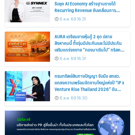
รับยุค AI Economy สร้างฐานรายได้
Recurring Revenue ขับเคลื่อนการ
เติบโตอย่างยั่งยืน โชว์กำไร Q2/69 โต
6 ส.ค. 69 16:31
18% พร้อมจ่ายปันผลระหว่างกาล 0.10
บาทต่อหุ้น
AURA เตรียมขายหุ้นกู้ 2 ชุด ปลาย
สิงหาคมนี้ ทั้งรุ่นมีประกันและไม่มีประกัน
เสริมแกร่งขยาย “ทองมาเงินไป” ทริสคง
เครดิตบริษัท BBB แนวโน้ม Stable
6 ส.ค. 69 16:31
กรมทรัพย์สินทางปัญญา จับมือ สกสว.
แถลงความพร้อมจัดงานใหญ่แห่งปี “IP x
Venture Rise Thailand 2026” ดัน
ทรัพย์สินทางปัญญาและนวัตกรรมไทยสู่
6 ส.ค. 69 16:30
โลกธุรกิจอย่างเข้มแข็ง