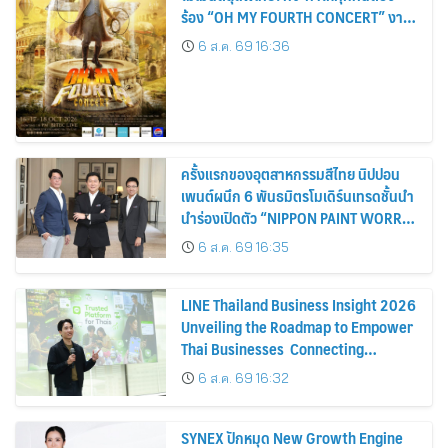
ร้อง “OH MY FOURTH CONCERT” งาน
คอนเสิร์ตเดี่ยวครั้งยิ่งใหญ่สุดมหัศจรรย์ 3
6 ส.ค. 69 16:36
วัน 16-17-18 ตุลาคมนี้ ปักหมุดกดบัตร 16
สิงหาคมนี้
ครั้งแรกของอุตสาหกรรมสีไทย นิปปอน
เพนต์ผนึก 6 พันธมิตรโมเดิร์นเทรดชั้นนำ
นำร่องเปิดตัว “NIPPON PAINT WORRY
FREE” โปรแกรมดูแลคุณภาพฟิล์มสีหลัง
6 ส.ค. 69 16:35
การขาย
LINE Thailand Business Insight 2026
Unveiling the Roadmap to Empower
Thai Businesses Connecting
Businesses, Consumers, and
6 ส.ค. 69 16:32
Partners for Sustainable Growth
SYNEX ปักหมุด New Growth Engine