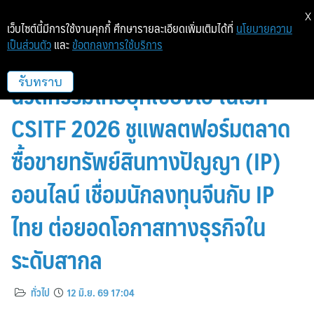
X
เว็บไซต์นี้มีการใช้งานคุกกี้ ศึกษารายละเอียดเพิ่มเติมได้ที่
นโยบายความ
เป็นส่วนตัว
และ
ข้อตกลงการใช้บริการ
กรมทรัพย์สินทางปัญญา นำทัพ
นวัตกรรมไทยบุกเซี่ยงไฮ้ ในเวที
รับทราบ
CSITF 2026 ชูแพลตฟอร์มตลาด
ซื้อขายทรัพย์สินทางปัญญา (IP)
ออนไลน์ เชื่อมนักลงทุนจีนกับ IP
ไทย ต่อยอดโอกาสทางธุรกิจใน
ระดับสากล
ทั่วไป
12 มิ.ย. 69 17:04