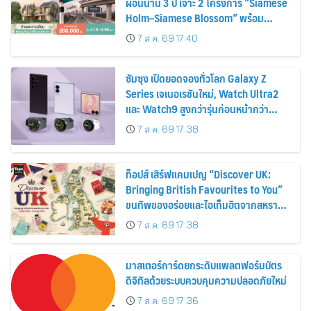
ผ่อนนาน 3 ปี เจาะ 2 โครงการ “Siamese
Holm–Siamese Blossom” พร้อม
ส่วนลดและสิทธิพิเศษถึง 31 สิงหาคม
7 ส.ค. 69 17:40
2569
ซัมซุง เปิดยอดจองทั่วโลก Galaxy Z
Series เจเนอเรชันใหม่, Watch Ultra2
และ Watch9 สูงกว่ารุ่นก่อนหน้ากว่า
30%
7 ส.ค. 69 17:38
ท็อปส์ เสิร์ฟแคมเปญ “Discover UK:
Bringing British Favourites to You”
ขนทัพของอร่อยและไอเท็มฮิตจากสหราช
อาณาจักร ส่งตรงถึงมือตั้งแต่วันนี้ – 18
7 ส.ค. 69 17:38
สิงหาคมนี้
มาสเตอร์การ์ดยกระดับแพลตฟอร์มบัตร
ดิจิทัลด้วยระบบควบคุมความปลอดภัยใหม่
7 ส.ค. 69 17:36