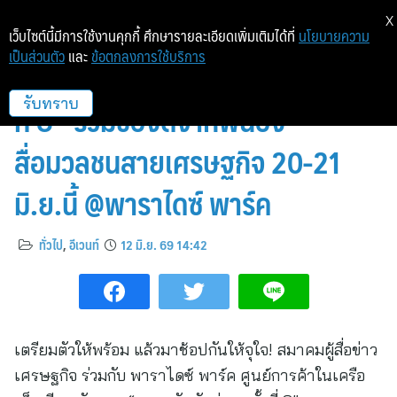
X
เว็บไซต์นี้มีการใช้งานคุกกี้ ศึกษารายละเอียดเพิ่มเติมได้ที่
นโยบายความ
เป็นส่วนตัว
และ
ข้อตกลงการใช้บริการ
ปักหมุดช้อป! “ตลาดนัดนักข่าว ครั้ง
ที่ 8” รวมของดีจากพี่น้อง
รับทราบ
สื่อมวลชนสายเศรษฐกิจ 20-21
มิ.ย.นี้ @พาราไดซ์ พาร์ค
ทั่วไป
,
อีเวนท์
12 มิ.ย. 69 14:42
เตรียมตัวให้พร้อม แล้วมาช้อปกันให้จุใจ! สมาคมผู้สื่อข่าว
เศรษฐกิจ ร่วมกับ พาราไดซ์ พาร์ค ศูนย์การค้าในเครือ