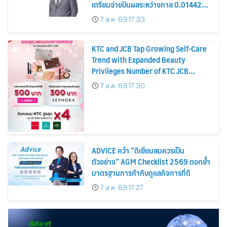
เตรียมจ่ายปันผลระหว่างกาล 0.014423
บาทต่อหุ้น ครึ่งปีหลังมุ่งเติบโตต่อเนื่อง
7 ส.ค. 69 17:33
KTC and JCB Tap Growing Self-Care
Trend with Expanded Beauty
Privileges Number of KTC JCB
Cardmembers Spending on
7 ส.ค. 69 17:30
Cosmetics Rises 26%
ADVICE คว้า “ดีเยี่ยมสมควรเป็น
ตัวอย่าง” AGM Checklist 2569 ตอกย้ำ
มาตรฐานการกำกับดูแลกิจการที่ดี
7 ส.ค. 69 17:27