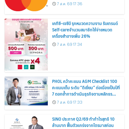
7 ส.ค. 69 17:36
เคทีซี–เจซีบี รุกหมวดความงาม รับเทรนด์
Self-careจำนวนสมาชิกใช้จ่ายหมวด
เครื่องสำอางเพิ่ม 26%
7 ส.ค. 69 17:34
PHOL คว้าคะแนน AGM Checklist 100
คะแนนเต็ม ระดับ “ดีเยี่ยม” ต่อเนื่องเป็นปีที่
7 ตอกย้ำการดำเนินธุรกิจตามหลักธร
รมาภิบาล โปร่งใส สร้างความเชื่อมั่นผู้ถือ
7 ส.ค. 69 17:33
หุ้น
SINO ประกาศ Q2/69 ทำกำไรสุทธิ 10
ล้านบาท ฟื้นตัวแกร่งจากไตรมาสก่อน