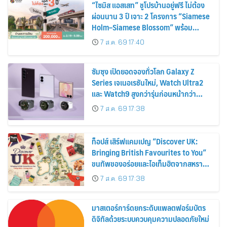
“ไซมิส แอสเสท” ชูโปรบ้านอยู่ฟรี ไม่ต้อง
ผ่อนนาน 3 ปี เจาะ 2 โครงการ “Siamese
Holm–Siamese Blossom” พร้อม
ส่วนลดและสิทธิพิเศษถึง 31 สิงหาคม
7 ส.ค. 69 17:40
2569
ซัมซุง เปิดยอดจองทั่วโลก Galaxy Z
Series เจเนอเรชันใหม่, Watch Ultra2
และ Watch9 สูงกว่ารุ่นก่อนหน้ากว่า
30%
7 ส.ค. 69 17:38
ท็อปส์ เสิร์ฟแคมเปญ “Discover UK:
Bringing British Favourites to You”
ขนทัพของอร่อยและไอเท็มฮิตจากสหราช
อาณาจักร ส่งตรงถึงมือตั้งแต่วันนี้ – 18
7 ส.ค. 69 17:38
สิงหาคมนี้
มาสเตอร์การ์ดยกระดับแพลตฟอร์มบัตร
ดิจิทัลด้วยระบบควบคุมความปลอดภัยใหม่