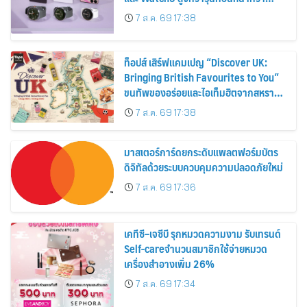
30%
7 ส.ค. 69 17:38
ท็อปส์ เสิร์ฟแคมเปญ “Discover UK:
Bringing British Favourites to You”
ขนทัพของอร่อยและไอเท็มฮิตจากสหราช
อาณาจักร ส่งตรงถึงมือตั้งแต่วันนี้ – 18
7 ส.ค. 69 17:38
สิงหาคมนี้
มาสเตอร์การ์ดยกระดับแพลตฟอร์มบัตร
ดิจิทัลด้วยระบบควบคุมความปลอดภัยใหม่
7 ส.ค. 69 17:36
เคทีซี–เจซีบี รุกหมวดความงาม รับเทรนด์
Self-careจำนวนสมาชิกใช้จ่ายหมวด
เครื่องสำอางเพิ่ม 26%
7 ส.ค. 69 17:34