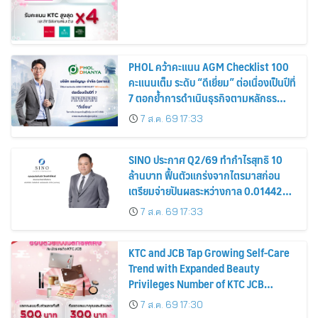
PHOL คว้าคะแนน AGM Checklist 100
คะแนนเต็ม ระดับ “ดีเยี่ยม” ต่อเนื่องเป็นปีที่
7 ตอกย้ำการดำเนินธุรกิจตามหลักธร
รมาภิบาล โปร่งใส สร้างความเชื่อมั่นผู้ถือ
7 ส.ค. 69 17:33
หุ้น
SINO ประกาศ Q2/69 ทำกำไรสุทธิ 10
ล้านบาท ฟื้นตัวแกร่งจากไตรมาสก่อน
เตรียมจ่ายปันผลระหว่างกาล 0.014423
บาทต่อหุ้น ครึ่งปีหลังมุ่งเติบโตต่อเนื่อง
7 ส.ค. 69 17:33
KTC and JCB Tap Growing Self-Care
Trend with Expanded Beauty
Privileges Number of KTC JCB
Cardmembers Spending on
7 ส.ค. 69 17:30
Cosmetics Rises 26%