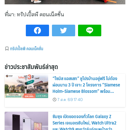
ที่มา:
ทริปเปิ้ลพี คอนเน็คชั่น
ทริปเปิ้ลพี คอนเน็คชั่น
ข่าวประชาสัมพันธ์ล่าสุด
“ไซมิส แอสเสท” ชูโปรบ้านอยู่ฟรี ไม่ต้อง
ผ่อนนาน 3 ปี เจาะ 2 โครงการ “Siamese
Holm–Siamese Blossom” พร้อม
ส่วนลดและสิทธิพิเศษถึง 31 สิงหาคม
7 ส.ค. 69 17:40
2569
ซัมซุง เปิดยอดจองทั่วโลก Galaxy Z
Series เจเนอเรชันใหม่, Watch Ultra2
และ Watch9 สูงกว่ารุ่นก่อนหน้ากว่า