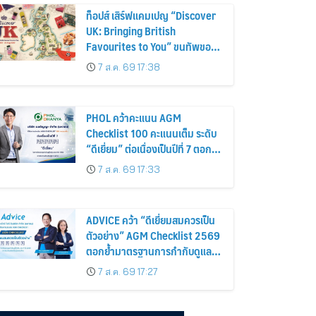
ท็อปส์ เสิร์ฟแคมเปญ “Discover
UK: Bringing British
Favourites to You” ขนทัพของ
อร่อยและไอเท็มฮิตจากสหราช
7 ส.ค. 69 17:38
อาณาจักร ส่งตรงถึงมือตั้งแต่วัน
นี้ – 18 สิงหาคมนี้
PHOL คว้าคะแนน AGM
Checklist 100 คะแนนเต็ม ระดับ
“ดีเยี่ยม” ต่อเนื่องเป็นปีที่ 7 ตอกย้ำ
การดำเนินธุรกิจตามหลักธรรมาภิ
7 ส.ค. 69 17:33
บาล โปร่งใส สร้างความเชื่อมั่นผู้
ถือหุ้น
ADVICE คว้า “ดีเยี่ยมสมควรเป็น
ตัวอย่าง” AGM Checklist 2569
ตอกย้ำมาตรฐานการกำกับดูแล
กิจการที่ดี
7 ส.ค. 69 17:27