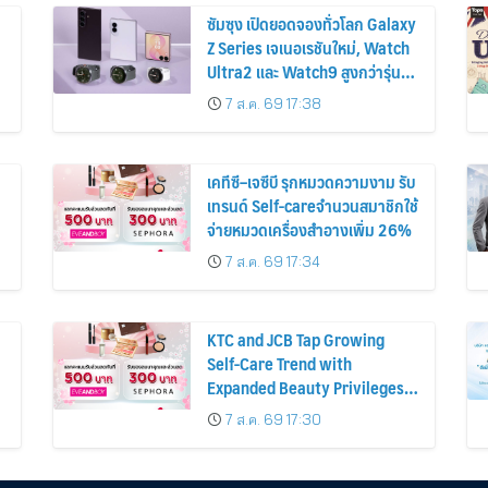
ซัมซุง เปิดยอดจองทั่วโลก Galaxy
Z Series เจเนอเรชันใหม่, Watch
Ultra2 และ Watch9 สูงกว่ารุ่น
ก่อนหน้ากว่า 30%
7 ส.ค. 69 17:38
เคทีซี–เจซีบี รุกหมวดความงาม รับ
เทรนด์ Self-careจำนวนสมาชิกใช้
จ่ายหมวดเครื่องสำอางเพิ่ม 26%
7 ส.ค. 69 17:34
KTC and JCB Tap Growing
Self-Care Trend with
Expanded Beauty Privileges
น
Number of KTC JCB
7 ส.ค. 69 17:30
Cardmembers Spending on
Cosmetics Rises 26%