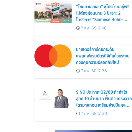
“ไซมิส แอสเสท” ชูโปรบ้านอยู่ฟรี
ไม่ต้องผ่อนนาน 3 ปี เจาะ 2
โครงการ “Siamese Holm–
Siamese Blossom” พร้อม
7 ส.ค. 69 17:40
ส่วนลดและสิทธิพิเศษถึง 31
สิงหาคม 2569
มาสเตอร์การ์ดยกระดับ
แพลตฟอร์มบัตรดิจิทัลด้วยระบบ
ควบคุมความปลอดภัยใหม่
7 ส.ค. 69 17:36
SINO ประกาศ Q2/69 ทำกำไร
สุทธิ 10 ล้านบาท ฟื้นตัวแกร่งจาก
ไตรมาสก่อน เตรียมจ่ายปันผล
ระหว่างกาล 0.014423 บาทต่อหุ้
7 ส.ค. 69 17:33
ครึ่งปีหลังมุ่งเติบโตต่อเนื่อง