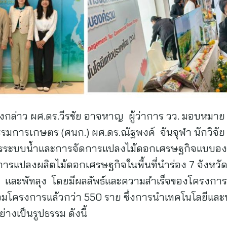
งกล่าว ผศ.ดร.วีรชัย อาจหาญ ผู้ว่าการ วว. มอบหมาย
รมการเกษตร (ศนก.) ผศ.ดร.ณัฐพงค์ จันจุฬา นักวิจั
ะบบน้ำและการจัดการแปลงไม้ดอกเศรษฐกิจแบบองค์รว
การแปลงผลิตไม้ดอกเศรษฐกิจในพื้นที่นำร่อง 7 จังหวัด
 และพัทลุง โดยมีผลลัพธ์และความสำเร็จของโครงการที
ร่วมโครงการแล้วกว่า 550 ราย ซึ่งการนำเทคโนโลยีและน
่างเป็นรูปธรรม ดังนี้