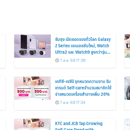
ซัมซุง เปิดยอดจองทั่วโลก Galaxy
Z Series เจเนอเรชันใหม่, Watch
Ultra2 และ Watch9 สูงกว่ารุ่น
ก่อนหน้ากว่า 30%
7 ส.ค. 69 17:38
เคทีซี–เจซีบี รุกหมวดความงาม รับ
เทรนด์ Self-careจำนวนสมาชิกใช้
จ่ายหมวดเครื่องสำอางเพิ่ม 26%
7 ส.ค. 69 17:34
KTC and JCB Tap Growing
Self-Care Trend with