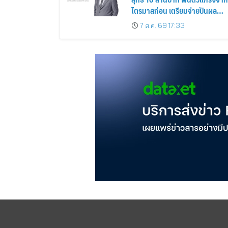
ไตรมาสก่อน เตรียมจ่ายปันผล
ระหว่างกาล 0.014423 บาทต่อหุ้
7 ส.ค. 69 17:33
ครึ่งปีหลังมุ่งเติบโตต่อเนื่อง