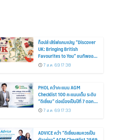
ท็อปส์ เสิร์ฟแคมเปญ “Discover
UK: Bringing British
Favourites to You” ขนทัพของ
อร่อยและไอเท็มฮิตจากสหราช
7 ส.ค. 69 17:38
อาณาจักร ส่งตรงถึงมือตั้งแต่วัน
นี้ – 18 สิงหาคมนี้
PHOL คว้าคะแนน AGM
Checklist 100 คะแนนเต็ม ระดับ
“ดีเยี่ยม” ต่อเนื่องเป็นปีที่ 7 ตอกย้ำ
การดำเนินธุรกิจตามหลักธรรมาภิ
7 ส.ค. 69 17:33
บาล โปร่งใส สร้างความเชื่อมั่นผู้
ถือหุ้น
ADVICE คว้า “ดีเยี่ยมสมควรเป็น
ตัวอย่าง” AGM Checklist 2569