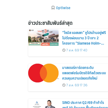
Optiwise
ข่าวประชาสัมพันธ์ล่าสุด
“ไซมิส แอสเสท” ชูโปรบ้านอยู่ฟรี
ไม่ต้องผ่อนนาน 3 ปี เจาะ 2
โครงการ “Siamese Holm–
Siamese Blossom” พร้อม
7 ส.ค. 69 17:40
ส่วนลดและสิทธิพิเศษถึง 31
สิงหาคม 2569
มาสเตอร์การ์ดยกระดับ
แพลตฟอร์มบัตรดิจิทัลด้วยระบบ
ควบคุมความปลอดภัยใหม่
7 ส.ค. 69 17:36
SINO ประกาศ Q2/69 ทำกำไร
สุทธิ 10 ล้านบาท ฟื้นตัวแกร่งจาก