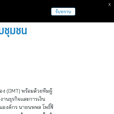
X
รับทราบ
ับชุมชน
ง (DMT) พร้อมด้วยทีมผู้
ยงานธุรกิจและการเงิน
ืนองค์กร นายนพพล โพธิ์ขี