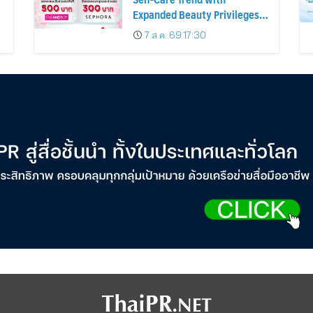
Expanded Beauty Privileges
น
Number of KTC JCB
7 ส.ค. 69 17:30
Cardmembers Spending on
Cosmetics Rises 26%