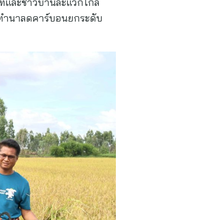
ษัทและชาวบ้านละแวกใกล้
การ “ทำนาลดคาร์บอนยกระดับ