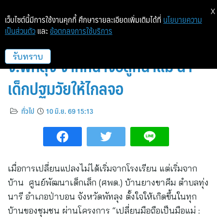
X
เว็บไซต์นี้มีการใช้งานคุกกี้ ศึกษารายละเอียดเพิ่มเติมได้ที่
นโยบายความ
เป็นส่วนตัว
และ
ข้อตกลงการใช้บริการ
สสส.สานพลังบ้านยางขาคีม
จ.พัทลุง จากหน้าจอสู่หน้าแม่ นำ
รับทราบ
เด็กปฐมวัยให้ไกลจอ
ทั่วไป
10 มิ.ย. 69 15:13
เมื่อการเปลี่ยนแปลงไม่ได้เริ่มจากโรงเรียน แต่เริ่มจาก
บ้าน ศูนย์พัฒนาเด็กเล็ก (ศพด.) บ้านยางขาคีม ตำบลทุ่ง
นารี อำเภอป่าบอน จังหวัดพัทลุง ตั้งใจให้เกิดขึ้นในทุก
บ้านของชุมชน ผ่านโครงการ “เปลี่ยนมือถือเป็นมือแม่ :