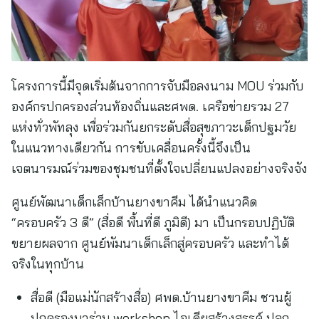
โครงการนี้มีจุดเริ่มต้นจากการจับมือลงนาม MOU ร่วมกับ
องค์กรปกครองส่วนท้องถิ่นและศพด. เครือข่ายรวม 27
แห่งทั่วพัทลุง เพื่อร่วมกันยกระดับสื่อสุขภาวะเด็กปฐมวัย
ในแนวทางเดียวกัน การขับเคลื่อนครั้งนี้จึงเป็น
เจตนารมณ์ร่วมของชุมชนที่ตั้งใจเปลี่ยนแปลงอย่างจริงจัง
ศูนย์พัฒนาเด็กเล็กบ้านยางขาคีม ได้นำแนวคิด
“ครอบครัว 3 ดี” (สื่อดี พื้นที่ดี ภูมิดี) มา เป็นกรอบปฏิบัติ
ขยายผลจาก ศูนย์พัมนาเด็กเล็กสู่ครอบครัว และทำได้
จริงในทุกบ้าน
สื่อดี (มือแม่นักสร้างสื่อ) ศพด.บ้านยางขาคีม ชวนผู้
ปกครองมาร่วม workshop ไอเดียสร้างสรรค์ ปลุก