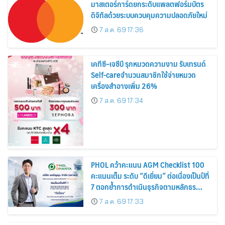
มาสเตอร์การ์ดยกระดับแพลตฟอร์มบัตร
ดิจิทัลด้วยระบบควบคุมความปลอดภัยใหม่
7 ส.ค. 69 17:36
เคทีซี–เจซีบี รุกหมวดความงาม รับเทรนด์
Self-careจำนวนสมาชิกใช้จ่ายหมวด
เครื่องสำอางเพิ่ม 26%
7 ส.ค. 69 17:34
PHOL คว้าคะแนน AGM Checklist 100
คะแนนเต็ม ระดับ “ดีเยี่ยม” ต่อเนื่องเป็นปีที่
7 ตอกย้ำการดำเนินธุรกิจตามหลักธร
รมาภิบาล โปร่งใส สร้างความเชื่อมั่นผู้ถือ
7 ส.ค. 69 17:33
หุ้น