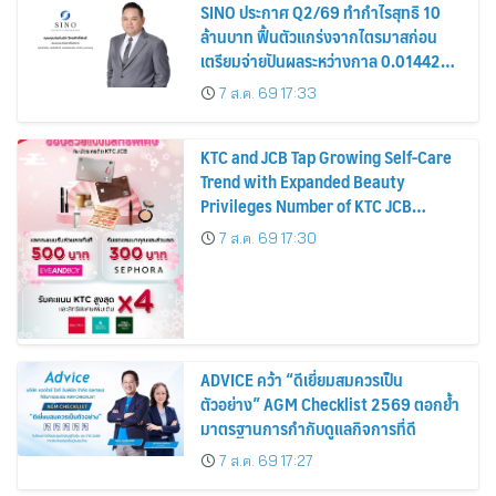
SINO ประกาศ Q2/69 ทำกำไรสุทธิ 10
ล้านบาท ฟื้นตัวแกร่งจากไตรมาสก่อน
เตรียมจ่ายปันผลระหว่างกาล 0.014423
บาทต่อหุ้น ครึ่งปีหลังมุ่งเติบโตต่อเนื่อง
7 ส.ค. 69 17:33
KTC and JCB Tap Growing Self-Care
Trend with Expanded Beauty
Privileges Number of KTC JCB
Cardmembers Spending on
7 ส.ค. 69 17:30
Cosmetics Rises 26%
ADVICE คว้า “ดีเยี่ยมสมควรเป็น
ตัวอย่าง” AGM Checklist 2569 ตอกย้ำ
มาตรฐานการกำกับดูแลกิจการที่ดี
7 ส.ค. 69 17:27