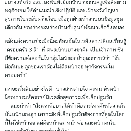
อย่างแท้จริง อสม. ลงพื้นที่เยี่ยมบ้านร่วมกับครูเพื่อติดตาม
พฤติกรรม ให้คำแนะนำเชิงปฏิบัติ และเฝ้าระวังปัญหา
สุขภาพในระดับครัวเรือน เมื่อทุกฝ่ายทำงานบนข้อมูลชุด
เดียวกัน ช่องว่างระหว่างบ้านกับศูนย์พัฒนาเด็กก็แคบลง
พลังแห่งความร่วมมือนี้สะท้อนชัดในเวทีแลกเปลี่ยนเรียนรู้
“ครอบครัว 3 ดี” ที่ ศพด.บ้านยางขาคีม เป็นเจ้าภาพ ซึ่ง
มีข้อความส่งต่อกันในกลุ่มไลน์ตอกย้ำอุดมการณ์ว่า “จับ
มือกันนะ ลูกของเราต้องไม่ติดหน้าจอ ทุกกิจกรรมใน
ครอบครัว”
เราจะเริ่มต้นอย่างไรดี นางสาวสายใจ คงทน หัวหน้า
โครงการมหัศจรรย์นิเวศสื่อสุขภาวะเพื่อเด็กปฐมวัย
แนะนำว่า “สิ่งแรกที่อยากให้ทำคือวางโทรศัพท์ลง แล้ว
หันหน้ามองลูก เพราะสิ่งที่เด็กปฐมวัยต้องการที่สุดในโลก
นี้ไม่ใช่หน้าจอ แต่คือหน้าแม่ หน้าพ่อ และหน้าคนใน