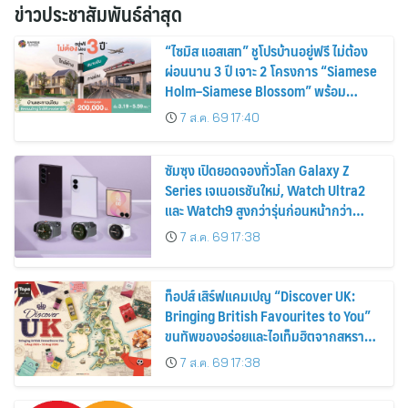
ข่าวประชาสัมพันธ์ล่าสุด
“ไซมิส แอสเสท” ชูโปรบ้านอยู่ฟรี ไม่ต้อง
ผ่อนนาน 3 ปี เจาะ 2 โครงการ “Siamese
Holm–Siamese Blossom” พร้อม
ส่วนลดและสิทธิพิเศษถึง 31 สิงหาคม
7 ส.ค. 69 17:40
2569
ซัมซุง เปิดยอดจองทั่วโลก Galaxy Z
Series เจเนอเรชันใหม่, Watch Ultra2
และ Watch9 สูงกว่ารุ่นก่อนหน้ากว่า
30%
7 ส.ค. 69 17:38
ท็อปส์ เสิร์ฟแคมเปญ “Discover UK:
Bringing British Favourites to You”
ขนทัพของอร่อยและไอเท็มฮิตจากสหราช
อาณาจักร ส่งตรงถึงมือตั้งแต่วันนี้ – 18
7 ส.ค. 69 17:38
สิงหาคมนี้