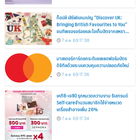
ท็อปส์ เสิร์ฟแคมเปญ “Discover UK:
Bringing British Favourites to You”
ขนทัพของอร่อยและไอเท็มฮิตจากสหราช
อาณาจักร ส่งตรงถึงมือตั้งแต่วันนี้ – 18
7 ส.ค. 69 17:38
สิงหาคมนี้
มาสเตอร์การ์ดยกระดับแพลตฟอร์มบัตร
ดิจิทัลด้วยระบบควบคุมความปลอดภัยใหม่
7 ส.ค. 69 17:36
เคทีซี–เจซีบี รุกหมวดความงาม รับเทรนด์
Self-careจำนวนสมาชิกใช้จ่ายหมวด
เครื่องสำอางเพิ่ม 26%
7 ส.ค. 69 17:34