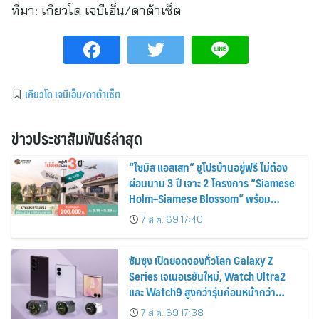
ที่มา:
เกียวโด เจบีเอ็น/ดาต้าเซ็ต
เกียวโด เจบีเอ็น/ดาต้าเซ็ต
ข่าวประชาสัมพันธ์ล่าสุด
“ไซมิส แอสเสท” ชูโปรบ้านอยู่ฟรี ไม่ต้อง
ผ่อนนาน 3 ปี เจาะ 2 โครงการ “Siamese
Holm–Siamese Blossom” พร้อม
ส่วนลดและสิทธิพิเศษถึง 31 สิงหาคม
7 ส.ค. 69 17:40
2569
ซัมซุง เปิดยอดจองทั่วโลก Galaxy Z
Series เจเนอเรชันใหม่, Watch Ultra2
และ Watch9 สูงกว่ารุ่นก่อนหน้ากว่า
30%
7 ส.ค. 69 17:38