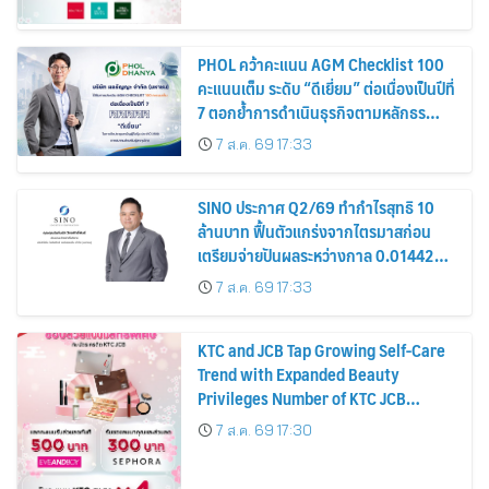
PHOL คว้าคะแนน AGM Checklist 100
คะแนนเต็ม ระดับ “ดีเยี่ยม” ต่อเนื่องเป็นปีที่
7 ตอกย้ำการดำเนินธุรกิจตามหลักธร
รมาภิบาล โปร่งใส สร้างความเชื่อมั่นผู้ถือ
7 ส.ค. 69 17:33
หุ้น
SINO ประกาศ Q2/69 ทำกำไรสุทธิ 10
ล้านบาท ฟื้นตัวแกร่งจากไตรมาสก่อน
เตรียมจ่ายปันผลระหว่างกาล 0.014423
บาทต่อหุ้น ครึ่งปีหลังมุ่งเติบโตต่อเนื่อง
7 ส.ค. 69 17:33
KTC and JCB Tap Growing Self-Care
Trend with Expanded Beauty
Privileges Number of KTC JCB
Cardmembers Spending on
7 ส.ค. 69 17:30
Cosmetics Rises 26%