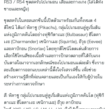
R53 / R54 ชุดสครับโปเกมอน เสื้อและกางเกง (ใส่ได้ทั้ง
ชายและหญิง)
ชุดสครับในคอลเลกชันนี้เปิดตัวมาพร้อมกันทั้งหมด 4
ดีไซน์ ได้แก่ พิคาชู (Pikachu), กลุ่มโปเกมอนคู่หูเริ่มต้น
แห่งภูมิภาคคันโตอย่างฟุชิกิดาเนะ (Bulbasaur) ฮิโตคา
เงะ (Charmander) เซนิกาเมะ (Squirtle), อีวุย (Eevee)
และคาบิกอน (Snorlax) โดยทุกดีไซน์โดดเด่นด้วยการ
เลือกใช้โทนสีของเนื้อผ้าและการปักลวดลายที่ได้รับแรง
บันดาลใจมาจากเอกลักษณ์ของโปเกมอนแต่ละตัว ซึ่งราย
ละเอียดการออกแบบเหล่านี้ตั้งใจรังสรรค์ขึ้น เพื่อช่วย
สร้างความรู้สึกที่ผ่อนคลายและเป็นกันเองให้กับผู้ป่วยใน
ระหว่างการตรวจรักษา
สี: พิคาชู กลุ่มโปเกมอนคู่หูเริ่มต้นแห่งภูมิภาคคันโต (ฟุชิกิ
ดาเนะ ฮิโตคาเงะ เซนิกาเมะ) อีวุย คาบิกอน