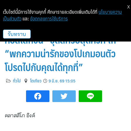
X
เว็บไซต์นี้มีการใช้งานคุกกี้ ศึกษารายละเอียดเพิ่มเติมได้ที่
นโยบายความ
เป็นส่วนตัว
และ
ข้อตกลงการใช้บริการ
“คลาสสิโก” เปิดตัว “โปเกมอน
คอลเลกชัน” ชุดสครับสุดคิ้วท์ ให้
รับทราบ
“พกความน่ารักของโปเกมอนตัว
โปรดไปกับคุณได้ทุกที่”
ทั่วไป
โตเกียว
9 มิ.ย. 69 15:05
คลาสสิโก อิงค์