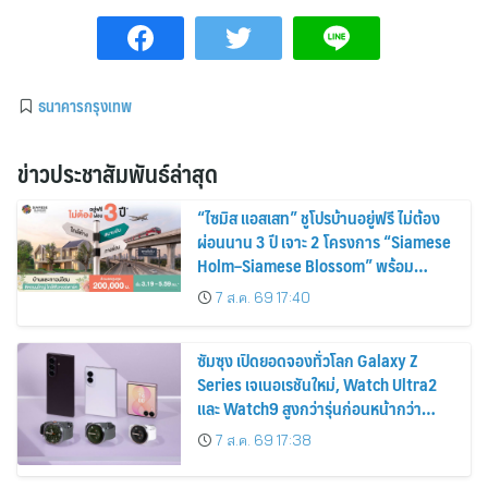
ธนาคารกรุงเทพ
ข่าวประชาสัมพันธ์ล่าสุด
“ไซมิส แอสเสท” ชูโปรบ้านอยู่ฟรี ไม่ต้อง
ผ่อนนาน 3 ปี เจาะ 2 โครงการ “Siamese
Holm–Siamese Blossom” พร้อม
ส่วนลดและสิทธิพิเศษถึง 31 สิงหาคม
7 ส.ค. 69 17:40
2569
ซัมซุง เปิดยอดจองทั่วโลก Galaxy Z
Series เจเนอเรชันใหม่, Watch Ultra2
และ Watch9 สูงกว่ารุ่นก่อนหน้ากว่า
30%
7 ส.ค. 69 17:38