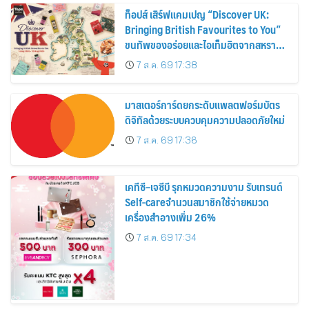
ท็อปส์ เสิร์ฟแคมเปญ “Discover UK:
Bringing British Favourites to You”
ขนทัพของอร่อยและไอเท็มฮิตจากสหราช
อาณาจักร ส่งตรงถึงมือตั้งแต่วันนี้ – 18
7 ส.ค. 69 17:38
สิงหาคมนี้
มาสเตอร์การ์ดยกระดับแพลตฟอร์มบัตร
ดิจิทัลด้วยระบบควบคุมความปลอดภัยใหม่
7 ส.ค. 69 17:36
เคทีซี–เจซีบี รุกหมวดความงาม รับเทรนด์
Self-careจำนวนสมาชิกใช้จ่ายหมวด
เครื่องสำอางเพิ่ม 26%
7 ส.ค. 69 17:34