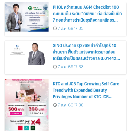
PHOL คว้าคะแนน AGM Checklist 100
คะแนนเต็ม ระดับ “ดีเยี่ยม” ต่อเนื่องเป็นปีที่
7 ตอกย้ำการดำเนินธุรกิจตามหลักธร
รมาภิบาล โปร่งใส สร้างความเชื่อมั่นผู้ถือ
7 ส.ค. 69 17:33
หุ้น
SINO ประกาศ Q2/69 ทำกำไรสุทธิ 10
ล้านบาท ฟื้นตัวแกร่งจากไตรมาสก่อน
เตรียมจ่ายปันผลระหว่างกาล 0.014423
บาทต่อหุ้น ครึ่งปีหลังมุ่งเติบโตต่อเนื่อง
7 ส.ค. 69 17:33
KTC and JCB Tap Growing Self-Care
Trend with Expanded Beauty
Privileges Number of KTC JCB
Cardmembers Spending on
7 ส.ค. 69 17:30
Cosmetics Rises 26%