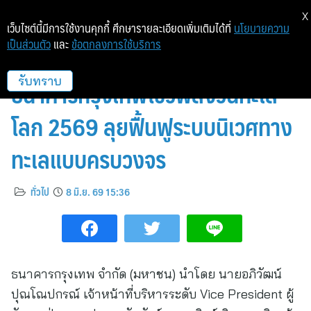
X
เว็บไซต์นี้มีการใช้งานคุกกี้ ศึกษารายละเอียดเพิ่มเติมได้ที่
นโยบายความ
เป็นส่วนตัว
และ
ข้อตกลงการใช้บริการ
เปลี่ยนมุมคิด พลิกฟื้นทะเลไทย!
ธนาคารกรุงเทพโชว์พลังวันทะเล
รับทราบ
โลก 2569 ลุยฟื้นฟูระบบนิเวศทาง
ทะเลแบบครบวงจร
ทั่วไป
8 มิ.ย. 69 15:36
ธนาคารกรุงเทพ จำกัด (มหาชน) นำโดย นายอภิวัฒน์
ปุณโณปกรณ์ เจ้าหน้าที่บริหารระดับ Vice President ผู้