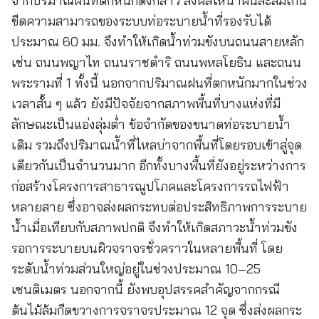
จากปริมาณฝนที่ตกหนักดังกล่าว ส่งผลให้น้ำฝนสะสมเกิน
ขีดความสามารถของระบบท่อระบายน้ำที่รองรับได้
ประมาณ 60 มม. จึงทำให้เกิดน้ำท่วมขังบนถนนสายหลัก
เช่น ถนนพญาไท ถนนราชดำริ ถนนพหลโยธิน และถนน
พระรามที่ 1 ทั้งนี้ นอกจากปริมาณฝนที่ตกหนักมากในช่วง
เวลาสั้น ๆ แล้ว ยังมีปัจจัยจากสภาพพื้นที่บางแห่งที่มี
ลักษณะเป็นแอ่งลุ่มต่ำ ข้อจำกัดของขนาดท่อระบายน้ำ
เดิม รวมถึงปริมาณน้ำที่ไหลบ่าจากพื้นที่โดยรอบเข้าสู่จุด
เดียวกันเป็นจำนวนมาก อีกทั้งบางพื้นที่ยังอยู่ระหว่างการ
ก่อสร้างโครงการสาธารณูปโภคและโครงการรถไฟฟ้า
หลายสาย ซึ่งอาจส่งผลกระทบต่อประสิทธิภาพการระบาย
น้ำเมื่อเทียบกับสภาพปกติ จึงทำให้เกิดสภาวะน้ำท่วมขัง
รอการระบายบนผิวจราจรชั่วคราวในหลายพื้นที่ โดย
ระดับน้ำท่วมส่วนใหญ่อยู่ในช่วงประมาณ 10–25
เซนติเมตร นอกจากนี้ ยังพบอุปสรรคสำคัญจากกรณี
ต้นไม้ล้มกีดขวางการจราจรประมาณ 12 จุด ซึ่งส่งผลกระ