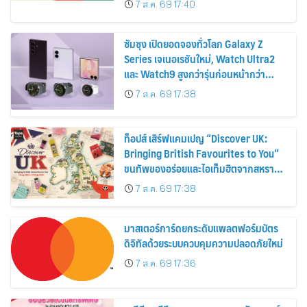
7 ส.ค. 69 17:40
2569
ซัมซุง เปิดยอดจองทั่วโลก Galaxy Z
Series เจเนอเรชันใหม่, Watch Ultra2
และ Watch9 สูงกว่ารุ่นก่อนหน้ากว่า
30%
7 ส.ค. 69 17:38
ท็อปส์ เสิร์ฟแคมเปญ “Discover UK:
Bringing British Favourites to You”
ขนทัพของอร่อยและไอเท็มฮิตจากสหราช
อาณาจักร ส่งตรงถึงมือตั้งแต่วันนี้ – 18
7 ส.ค. 69 17:38
สิงหาคมนี้
มาสเตอร์การ์ดยกระดับแพลตฟอร์มบัตร
ดิจิทัลด้วยระบบควบคุมความปลอดภัยใหม่
7 ส.ค. 69 17:36