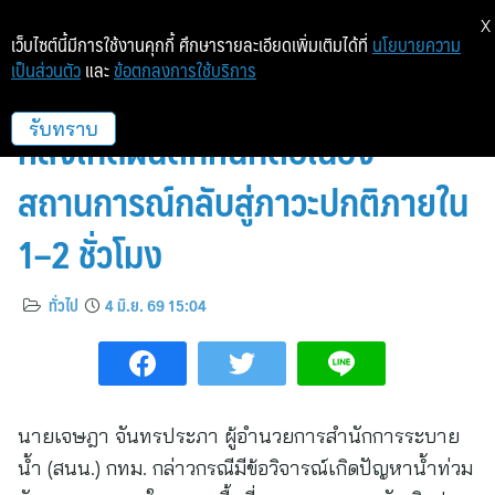
X
เว็บไซต์นี้มีการใช้งานคุกกี้ ศึกษารายละเอียดเพิ่มเติมได้ที่
นโยบายความ
เป็นส่วนตัว
และ
ข้อตกลงการใช้บริการ
กทม. แจงเร่งแก้ไขปัญหาน้ำท่วมขัง
หลังเกิดฝนตกหนักต่อเนื่อง
รับทราบ
สถานการณ์กลับสู่ภาวะปกติภายใน
1–2 ชั่วโมง
ทั่วไป
4 มิ.ย. 69 15:04
นายเจษฎา จันทรประภา ผู้อำนวยการสำนักการระบาย
น้ำ (สนน.) กทม. กล่าวกรณีมีข้อวิจารณ์เกิดปัญหาน้ำท่วม