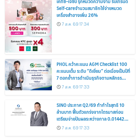
เคทีซี–เจซีบี รุกหมวดความงาม รับเทรนด์
Self-careจำนวนสมาชิกใช้จ่ายหมวด
เครื่องสำอางเพิ่ม 26%
7 ส.ค. 69 17:34
PHOL คว้าคะแนน AGM Checklist 100
คะแนนเต็ม ระดับ “ดีเยี่ยม” ต่อเนื่องเป็นปีที่
7 ตอกย้ำการดำเนินธุรกิจตามหลักธร
รมาภิบาล โปร่งใส สร้างความเชื่อมั่นผู้ถือ
7 ส.ค. 69 17:33
หุ้น
SINO ประกาศ Q2/69 ทำกำไรสุทธิ 10
ล้านบาท ฟื้นตัวแกร่งจากไตรมาสก่อน
เตรียมจ่ายปันผลระหว่างกาล 0.014423
บาทต่อหุ้น ครึ่งปีหลังมุ่งเติบโตต่อเนื่อง
7 ส.ค. 69 17:33