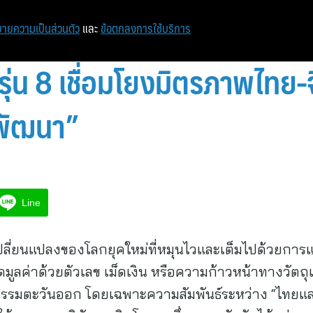
หน้าแรก
ท่องเที่ยว
ไอที
เศรษฐกิจ/การเงิน
ายความเป็นส่วนตัว
และ
ข้อตกลงการใช้บริการ
รุ่น 8 เชื่อมโยงมิตรภาพไทย
ง พัฒนา”
Line
ลี่ยนแปลงของโลกยุคใหม่ที่หมุนไวและเต็มไปด้วยการ
ูกวัดมูลค่าด้วยตัวเลข เม็ดเงิน หรือความก้าวหน้าทางว
รรมตะวันออก โดยเฉพาะความสัมพันธ์ระหว่าง “ไทยและจ