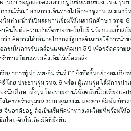
นมา ข้อมูลและองค์ความรู้ในชั้นเรียนของ วทจ. รุ่นที่ 
ะสบการณ์ร่วม” ผ่านการเดินทางไปศึกษาดูงาน ณ มหาวิท
นั้นทำหน้าที่เป็นสะพานเชื่อมให้เหล่านักศึกษา วทจ. 8
นตาตื่นใจต่อความสำเร็จทางเทคโนโลยี นวัตกรรมล้ำสมั
ิ่งกว่า คือการได้เห็นกลไกของรัฐบาลจีนภายใต้การนำของ
กชนในการขับเคลื่อนแผนพัฒนา 5 ปี เพื่อขจัดความย
หง้าทางวัฒนธรรมดั้งเดิมไว้เบื้องหลัง
วิทยาการผู้นำไทย-จีน รุ่นที่ 8” ซึ่งจัดขึ้นอย่างสมเกีย
ธี โดย ประธานรุ่น วทจ. 8 พร้อมผู้แทนรุ่น ได้มีการนำเ
นักศึกษาทั้งรุ่น โดยรายงานวิจัยฉบับนี้ไม่เพียงแ
ึงโครงสร้างชุมชน ระบบคุณธรรม และสายสัมพันธ์ทางชาติ
ย-จีนอาศัยอยู่ ถือเป็นเข็มทิศนำทางเล่มใหม่ที่พร้อม
ไทย-จีนให้เกิดมิติที่ยั่งยืน