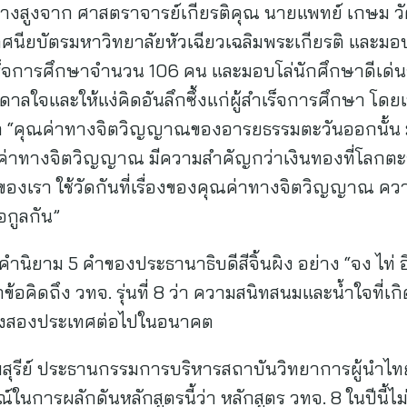
อย่างสูงจาก ศาสตราจารย์เกียรติคุณ นายแพทย์ เกษม ว
ศนียบัตรมหาวิทยาลัยหัวเฉียวเฉลิมพระเกียรติ และม
สำเร็จการศึกษาจำนวน 106 คน และมอบโล่นักศึกษาดีเด่
าลใจและให้แง่คิดอันลึกซึ้งแก่ผู้สำเร็จการศึกษา โดยเน
ว่า “คุณค่าทางจิตวิญญาณของอารยธรรมตะวันออกนั้น
ณค่าทางจิตวิญญาณ มีความสำคัญกว่าเงินทองที่โลกตะ
องเรา ใช้วัดกันที่เรื่องของคุณค่าทางจิตวิญญาณ ควา
อกูลกัน”
นิยาม 5 คำของประธานาธิบดีสีจิ้นผิง อย่าง “จง ไท่ อี 
คิดถึง วทจ. รุ่นที่ 8 ว่า ความสนิทสนมและน้ำใจที่เกิดข
ของสองประเทศต่อไปในอนาคต
ยมสุรีย์ ประธานกรรมการบริหารสถาบันวิทยาการผู้นำไ
การผลักดันหลักสูตรนี้ว่า หลักสูตร วทจ. 8 ในปีนี้ไม่เพี