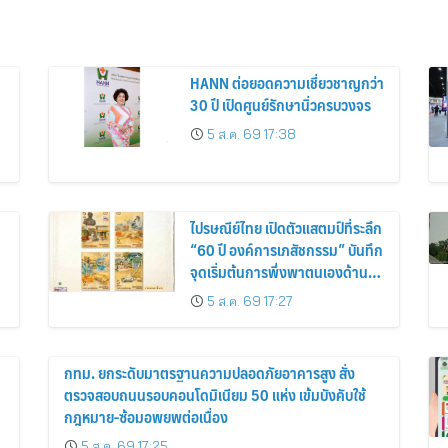
HANN ต่อยอดความเชี่ยวชาญกว่า
30 ปี เปิดศูนย์รักษานิ่วครบวงจร
5 ส.ค. 69 17:38
ไปรษณีย์ไทย เปิดตัวแสตมป์ที่ระลึก
“60 ปี องค์การเภสัชกรรม” บันทึก
จุดเริ่มต้นการพึ่งพาตนเองด้านยา
ของไทย สู่ 6 ทศวรรษแห่งการ
5 ส.ค. 69 17:27
พัฒนาสุขภาพคนไทย
กทม. ยกระดับมาตรฐานความปลอดภัยอาคารสูง สั่ง
ตรวจสอบถนนรอบคอนโดมิเนียม 50 แห่ง เข้มบังคับใช้
กฎหมาย-ซ้อมอพยพต่อเนื่อง
5 ส.ค. 69 17:25