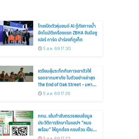
ไทยเปิดตัวหุ่นยนต์ AI กู้ภัยทางน้ำ
อัตโนมัติเครื่องแรก ZBHA จับมือซู
เปอร์ การ์ด นำร่องที่ภูเก็ต
5 ส.ค. 69 17:30
เตรียมลุ้นระทึกกับการเอาตัวให้
รอดจากมหาภัย ในตัวอย่างล่าสุด
The End of Oak Street – มหาภัย
สุดถนนโอ๊ค
5 ส.ค. 69 17:26
กทม. เข้มกำชับตรวจสอบข้อมูล
ประวัติการรักษาในแอปฯ “หมอ
พร้อม” ให้ถูกต้อง ครบถ้วน เป็น
ปัจจุบันป้องกันสวมสิทธิการรักษา
5 ส.ค. 69 17:23