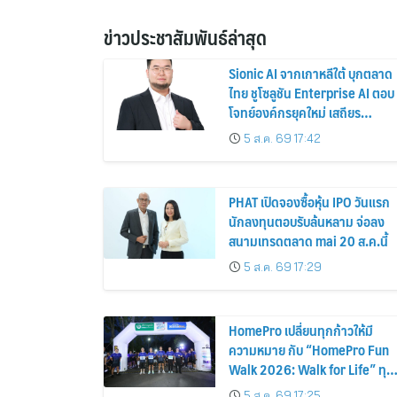
ข่าวประชาสัมพันธ์ล่าสุด
Sionic AI จากเกาหลีใต้ บุกตลาด
ไทย ชูโซลูชัน Enterprise AI ตอบ
โจทย์องค์กรยุคใหม่ เสถียร
ปลอดภัย และใช้งานได้จริง
5 ส.ค. 69 17:42
PHAT เปิดจองซื้อหุ้น IPO วันแรก
นักลงทุนตอบรับล้นหลาม จ่อลง
สนามเทรดตลาด mai 20 ส.ค.นี้
5 ส.ค. 69 17:29
HomePro เปลี่ยนทุกก้าวให้มี
ความหมาย กับ “HomePro Fun
Walk 2026: Walk for Life” ทุก
ก้าวที่เดิน… คือโอกาสแห่งการมี
5 ส.ค. 69 17:25