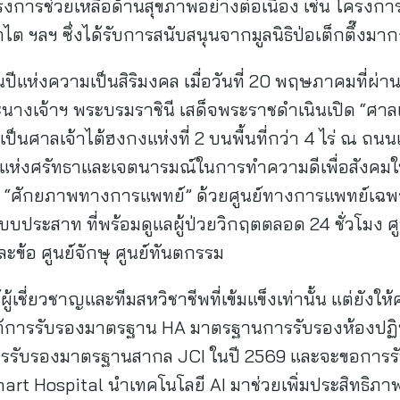
รงการช่วยเหลือด้านสุขภาพอย่างต่อเนื่อง เช่น โครง
ต ฯลฯ ซึ่งได้รับการสนับสนุนจากมูลนิธิป่อเต็กตึ๊งมาก
็นปีแห่งความเป็นสิริมงคล เมื่อวันที่ 20 พฤษภาคมที่ผ
ระนางเจ้าฯ พระบรมราชินี เสด็จพระราชดำเนินเปิด “ศา
เป็นศาลเจ้าไต้ฮงกงแห่งที่ 2 บนพื้นที่กว่า 4 ไร่ ณ ถ
ห่งศรัทธาและเจตนารมณ์ในการทำความดีเพื่อสังคมในวา
บ “ศักยภาพทางการแพทย์” ด้วยศูนย์ทางการแพทย์เฉพาะ
บประสาท ที่พร้อมดูแลผู้ป่วยวิกฤตตลอด 24 ชั่วโมง ศ
ะข้อ ศูนย์จักษุ ศูนย์ทันตกรรม
ทย์ผู้เชี่ยวชาญและทีมสหวิชาชีพที่เข้มแข็งเท่านั้น แต่ย
ใต้การรับรองมาตรฐาน HA มาตรฐานการรับรองห้องปฏิ
ู่การรับรองมาตรฐานสากล JCI ในปี 2569 และจะขอการ
 Smart Hospital นำเทคโนโลยี AI มาช่วยเพิ่มประสิทธ