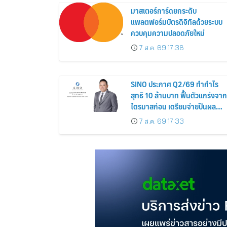
มาสเตอร์การ์ดยกระดับ
แพลตฟอร์มบัตรดิจิทัลด้วยระบบ
ควบคุมความปลอดภัยใหม่
7 ส.ค. 69 17:36
SINO ประกาศ Q2/69 ทำกำไร
สุทธิ 10 ล้านบาท ฟื้นตัวแกร่งจาก
ไตรมาสก่อน เตรียมจ่ายปันผล
ระหว่างกาล 0.014423 บาทต่อหุ้
7 ส.ค. 69 17:33
ครึ่งปีหลังมุ่งเติบโตต่อเนื่อง