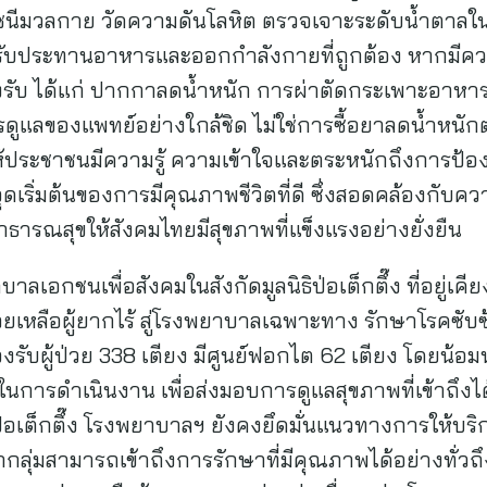
ัชนีมวลกาย วัดความดันโลหิต ตรวจเจาะระดับน้ำตาลในเ
รับประทานอาหารและออกกำลังกายที่ถูกต้อง หากมีคว
ับ ได้แก่ ปากกาลดน้ำหนัก การผ่าตัดกระเพาะอาหาร เ
ดูแลของแพทย์อย่างใกล้ชิด ไม่ใช่การซื้อยาลดน้ำหนักต
ริมให้ประชาชนมีความรู้ ความเข้าใจและตระหนักถึงการป้
ดเริ่มต้นของการมีคุณภาพชีวิตที่ดี ซึ่งสอดคล้องกับความ
รณสุขให้สังคมไทยมีสุขภาพที่แข็งแรงอย่างยั่งยืน
ลเอกชนเพื่อสังคมในสังกัดมูลนิธิป่อเต็กตึ๊ง ที่อยู่
วยเหลือผู้ยากไร้ สู่โรงพยาบาลเฉพาะทาง รักษาโรคซับซ้อ
องรับผู้ป่วย 338 เตียง มีศูนย์ฟอกไต 62 เตียง โดยน
นการดำเนินงาน เพื่อส่งมอบการดูแลสุขภาพที่เข้าถึง
่อเต็กตึ๊ง โรงพยาบาลฯ ยังคงยึดมั่นแนวทางการให้บริ
กกลุ่มสามารถเข้าถึงการรักษาที่มีคุณภาพได้อย่างทั่วถ