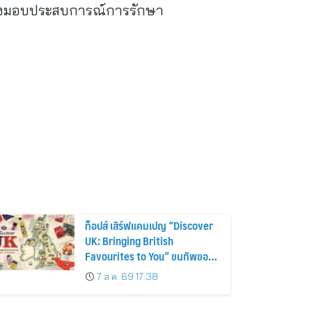
มส่งมอบประสบการณ์การรักษา
ท็อปส์ เสิร์ฟแคมเปญ “Discover
UK: Bringing British
Favourites to You” ขนทัพของ
อร่อยและไอเท็มฮิตจากสหราช
7 ส.ค. 69 17:38
อาณาจักร ส่งตรงถึงมือตั้งแต่วัน
นี้ – 18 สิงหาคมนี้