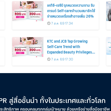
เคทีซี–เจซีบี รุกหมวดความงาม รับ
เทรนด์ Self-careจำนวนสมาชิกใช้
จ่ายหมวดเครื่องสำอางเพิ่ม 26%
7 ส.ค. 69 17:34
KTC and JCB Tap Growing
Self-Care Trend with
Expanded Beauty Privileges
น
Number of KTC JCB
7 ส.ค. 69 17:30
Cardmembers Spending on
Cosmetics Rises 26%