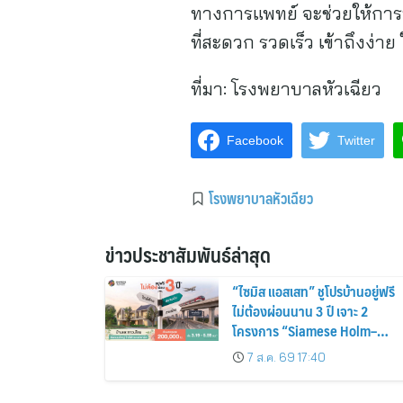
ทางการแพทย์ จะช่วยให้การ
ที่สะดวก รวดเร็ว เข้าถึงง่าย 
ที่มา:
โรงพยาบาลหัวเฉียว
Facebook
Twitter
โรงพยาบาลหัวเฉียว
ข่าวประชาสัมพันธ์ล่าสุด
“ไซมิส แอสเสท” ชูโปรบ้านอยู่ฟรี
ไม่ต้องผ่อนนาน 3 ปี เจาะ 2
โครงการ “Siamese Holm–
Siamese Blossom” พร้อม
7 ส.ค. 69 17:40
ส่วนลดและสิทธิพิเศษถึง 31
สิงหาคม 2569