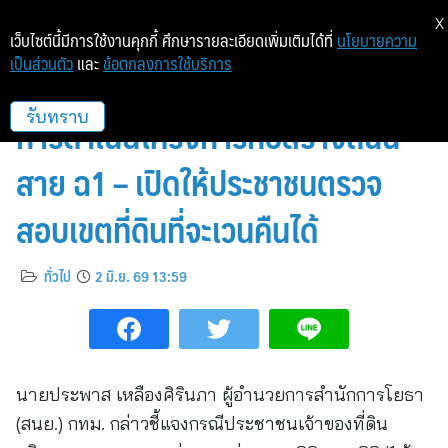
X
เว็บไซต์นี้มีการใช้งานคุกกี้ ศึกษารายละเอียดเพิ่มเติมได้ที่
นโยบายความ
เป็นส่วนตัว
และ
ข้อตกลงการใช้บริการ
กทม. แจงขั้นตอน-ความคืบหน้า
การดำเนินโครงการก่อสร้างถนน
รับทราบ
สาย ฉ1 – เปิดให้ประชาชนตรวจ
สอบเขตที่ดินที่จะเวนคืนได้
ทั่วไป
2 มิ.ย. 69 13:59
นายประพาส เหลืองศิรินภา ผู้อำนวยการสำนักการโยธา
(สนย.) กทม. กล่าวชี้แจงกรณีประชาชนเจ้าของที่ดิน