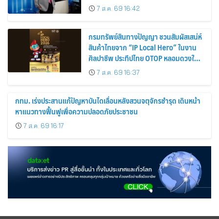
7 ส.ค. 69 16:42
กรมทรัพย์สินทางปัญญา ชวนสัมผัสเสน่ห์
สินค้าไทยจาก “IP Local Hero” ในงาน
ศิลปาชีพ ประทีปไทย OTOP หลอมดวงใจ
ด้วยพระบารมี ปี 2569
7 ส.ค. 69 16:37
กทม. เร่งประสานแก้ปัญหาบันไดเลื่อนหลังสวนจตุจักรชำรุด เดินหน้า
หาแนวทางฟื้นฟูเพื่อความปลอดภัยประชาชน
7 ส.ค. 69 16:17