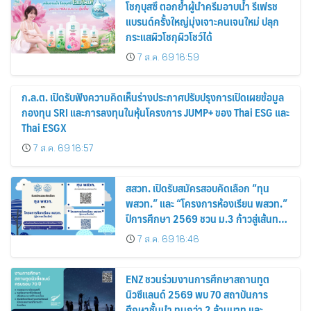
โชกุบุสซึ ตอกย้ำผู้นำครีมอาบน้ำ รีเฟรช
แบรนด์ครั้งใหญ่มุ่งเจาะคนเจนใหม่ ปลุก
กระแสผิวโชกุผิวโชว์ได้
7 ส.ค. 69 16:59
ก.ล.ต. เปิดรับฟังความคิดเห็นร่างประกาศปรับปรุงการเปิดเผยข้อมูล
กองทุน SRI และการลงทุนในหุ้นโครงการ JUMP+ ของ Thai ESG และ
Thai ESGX
7 ส.ค. 69 16:57
สสวท. เปิดรับสมัครสอบคัดเลือก “ทุน
พสวท.” และ “โครงการห้องเรียน พสวท.”
ปีการศึกษา 2569 ชวน ม.3 ก้าวสู่เส้นทาง
นักวิทยาศาสตร์รุ่นใหม่
7 ส.ค. 69 16:46
ENZ ชวนร่วมงานการศึกษาสถานทูต
นิวซีแลนด์ 2569 พบ 70 สถาบันการ
ศึกษาชั้นนำ ทุนกว่า 2 ล้านบาท และ