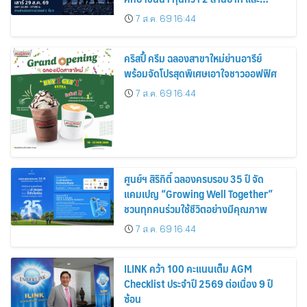
ประกาศทุนรัฐบาลเต็มจำนวน
7 ส.ค. 69 16:44
คริสปี้ ครีม ฉลองสาขาใหม่ย่านอารีย์
พร้อมจัดโปรสุดพิเศษเอาใจชาวออฟฟิศ
7 ส.ค. 69 16:44
ศูนย์ฯ สิริกิติ์ ฉลองครบรอบ 35 ปี จัด
แคมเปญ “Growing Well Together”
ชวนทุกคนร่วมใช้ชีวิตอย่างมีคุณภาพ
7 ส.ค. 69 16:44
ILINK คว้า 100 คะแนนเต็ม AGM
Checklist ประจำปี 2569 ต่อเนื่อง 9 ปี
ซ้อน