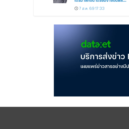
ระหว่างกาล 0.014423 บาทต่อหุ้
7 ส.ค. 69 17:33
ครึ่งปีหลังมุ่งเติบโตต่อเนื่อง