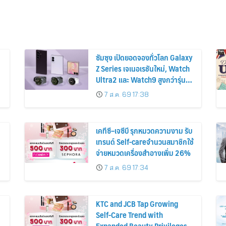
ซัมซุง เปิดยอดจองทั่วโลก Galaxy
Z Series เจเนอเรชันใหม่, Watch
Ultra2 และ Watch9 สูงกว่ารุ่น
ก่อนหน้ากว่า 30%
7 ส.ค. 69 17:38
เคทีซี–เจซีบี รุกหมวดความงาม รับ
เทรนด์ Self-careจำนวนสมาชิกใช้
จ่ายหมวดเครื่องสำอางเพิ่ม 26%
7 ส.ค. 69 17:34
KTC and JCB Tap Growing
Self-Care Trend with
Expanded Beauty Privileges