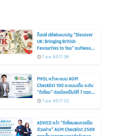
ท็อปส์ เสิร์ฟแคมเปญ “Discover
UK: Bringing British
Favourites to You” ขนทัพของ
อร่อยและไอเท็มฮิตจากสหราช
7 ส.ค. 69 17:38
อาณาจักร ส่งตรงถึงมือตั้งแต่วัน
นี้ – 18 สิงหาคมนี้
PHOL คว้าคะแนน AGM
Checklist 100 คะแนนเต็ม ระดับ
“ดีเยี่ยม” ต่อเนื่องเป็นปีที่ 7 ตอกย้ำ
การดำเนินธุรกิจตามหลักธรรมาภิ
7 ส.ค. 69 17:33
บาล โปร่งใส สร้างความเชื่อมั่นผู้
ถือหุ้น
ADVICE คว้า “ดีเยี่ยมสมควรเป็น
ตัวอย่าง” AGM Checklist 2569
ตอกย้ำมาตรฐานการกำกับดูแล