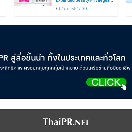
น
Number of KTC JCB
7 ส.ค. 69 17:30
Cardmembers Spending on
Cosmetics Rises 26%