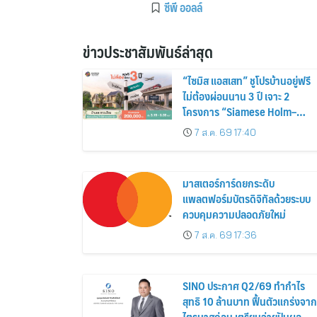
ซีพี ออลล์
ข่าวประชาสัมพันธ์ล่าสุด
“ไซมิส แอสเสท” ชูโปรบ้านอยู่ฟรี
ไม่ต้องผ่อนนาน 3 ปี เจาะ 2
โครงการ “Siamese Holm–
Siamese Blossom” พร้อม
7 ส.ค. 69 17:40
ส่วนลดและสิทธิพิเศษถึง 31
สิงหาคม 2569
มาสเตอร์การ์ดยกระดับ
แพลตฟอร์มบัตรดิจิทัลด้วยระบบ
ควบคุมความปลอดภัยใหม่
7 ส.ค. 69 17:36
SINO ประกาศ Q2/69 ทำกำไร
สุทธิ 10 ล้านบาท ฟื้นตัวแกร่งจาก
ไตรมาสก่อน เตรียมจ่ายปันผล