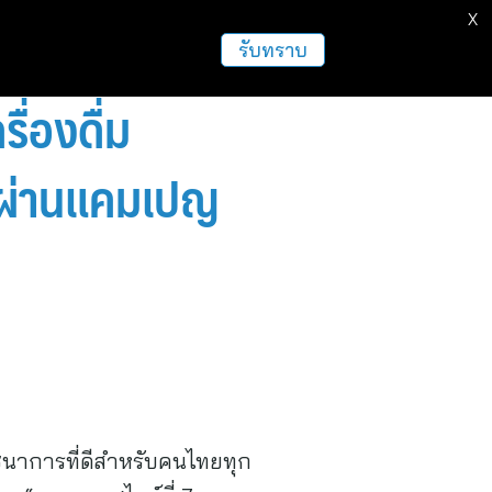
X
ธุรกิจ
ฝากข่าวประชาสัมพันธ์
อื่นๆ
รับทราบ
ื่องดื่ม
ี ผ่านแคมเปญ
โภชนาการที่ดีสำหรับคนไทยทุก