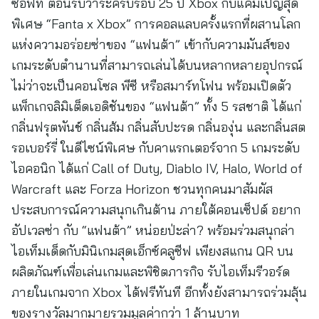
ซอฟท์ ต้อนรับวาระครบรอบ 25 ปี Xbox กับแคมเปญสุด
พิเศษ “Fanta x Xbox” การคอลแลบครั้งแรกที่ผสานโลก
แห่งความอร่อยซ่าของ “แฟนต้า” เข้ากับความมันส์ของ
เกมระดับตำนานที่สามารถเล่นได้บนหลากหลายอุปกรณ์
ไม่ว่าจะเป็นคอนโซล พีซี หรือสมาร์ทโฟน พร้อมเปิดตัว
แพ็กเกจลิมิเต็ดเอดิชันของ “แฟนต้า” ทั้ง 5 รสชาติ ได้แก่
กลิ่นฟรุตพันช์ กลิ่นส้ม กลิ่นสับปะรด กลิ่นองุ่น และกลิ่นสต
รอเบอร์รี่ ในดีไซน์พิเศษ กับคาแรกเตอร์จาก 5 เกมระดับ
ไอคอนิก ได้แก่ Call of Duty, Diablo IV, Halo, World of
Warcraft และ Forza Horizon ชวนทุกคนมาสัมผัส
ประสบการณ์ความสนุกเกินต้าน ภายใต้คอนเซ็ปต์ อยาก
อัปเวลซ่า กับ “แฟนต้า” หน่อยป่ะล่า? พร้อมร่วมสนุกล่า
ไอเท็มเด็ดกับมินิเกมสุดเอ็กซ์คลูซีฟ เพียงสแกน QR บน
ผลิตภัณฑ์เพื่อเล่นเกมและพิชิตภารกิจ รับไอเท็มรีวอร์ด
ภายในเกมจาก Xbox ได้ฟรีทันที อีกทั้งยังสามารถร่วมลุ้น
ของรางวัลมากมายรวมมูลค่ากว่า 1 ล้านบาท