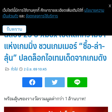
X
เว็บไซต์นี้มีการใช้งานคุกกี้ ศึกษารายละเอียดเพิ่มเติมได้ที่
นโยบายความ
เป็นส่วนตัว
และ
ข้อตกลงการใช้บริการ
“แฟนต้า” จับมือ ไมโครซอฟท์
ฉลอง 25 ปี Xbox เปิดโลกความซ่า
รับทราบ
แห่งเกมมิ่ง ชวนเกมเมอร์ “ซื้อ-ล่า-
ลุ้น” ปลดล็อกไอเทมเด็ดจากเกมดัง
ทั่วไป
2 มิ.ย. 69 10:45
พร้อมลุ้นของรางวัลรวมมูลค่ากว่า 1 ล้านบาท!