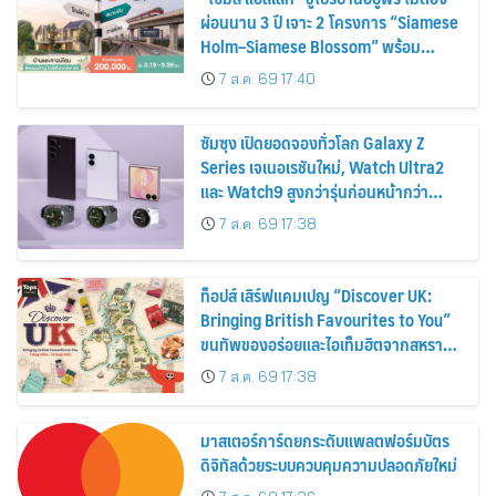
ผ่อนนาน 3 ปี เจาะ 2 โครงการ “Siamese
Holm–Siamese Blossom” พร้อม
ส่วนลดและสิทธิพิเศษถึง 31 สิงหาคม
7 ส.ค. 69 17:40
2569
ซัมซุง เปิดยอดจองทั่วโลก Galaxy Z
Series เจเนอเรชันใหม่, Watch Ultra2
และ Watch9 สูงกว่ารุ่นก่อนหน้ากว่า
30%
7 ส.ค. 69 17:38
ท็อปส์ เสิร์ฟแคมเปญ “Discover UK:
Bringing British Favourites to You”
ขนทัพของอร่อยและไอเท็มฮิตจากสหราช
อาณาจักร ส่งตรงถึงมือตั้งแต่วันนี้ – 18
7 ส.ค. 69 17:38
สิงหาคมนี้
มาสเตอร์การ์ดยกระดับแพลตฟอร์มบัตร
ดิจิทัลด้วยระบบควบคุมความปลอดภัยใหม่