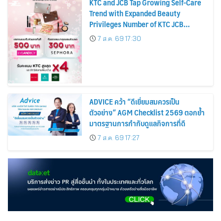
KTC and JCB Tap Growing Self-Care
Trend with Expanded Beauty
Privileges Number of KTC JCB
Cardmembers Spending on
7 ส.ค. 69 17:30
Cosmetics Rises 26%
ADVICE คว้า “ดีเยี่ยมสมควรเป็น
ตัวอย่าง” AGM Checklist 2569 ตอกย้ำ
มาตรฐานการกำกับดูแลกิจการที่ดี
7 ส.ค. 69 17:27