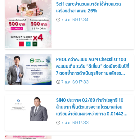
Self-careจำนวนสมาชิกใช้จ่ายหมวด
เครื่องสำอางเพิ่ม 26%
7 ส.ค. 69 17:34
PHOL คว้าคะแนน AGM Checklist 100
คะแนนเต็ม ระดับ “ดีเยี่ยม” ต่อเนื่องเป็นปีที่
7 ตอกย้ำการดำเนินธุรกิจตามหลักธร
รมาภิบาล โปร่งใส สร้างความเชื่อมั่นผู้ถือ
7 ส.ค. 69 17:33
หุ้น
SINO ประกาศ Q2/69 ทำกำไรสุทธิ 10
ล้านบาท ฟื้นตัวแกร่งจากไตรมาสก่อน
เตรียมจ่ายปันผลระหว่างกาล 0.014423
บาทต่อหุ้น ครึ่งปีหลังมุ่งเติบโตต่อเนื่อง
7 ส.ค. 69 17:33