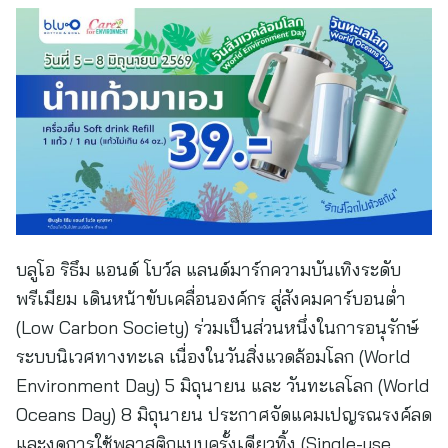
บลูโอ ริธึม แอนด์ โบว์ล แลนด์มาร์กความบันเทิงระดับ
พรีเมียม เดินหน้าขับเคลื่อนองค์กร สู่สังคมคาร์บอนต่ำ
(Low Carbon Society) ร่วมเป็นส่วนหนึ่งในการอนุรักษ์
ระบบนิเวศทางทะเล เนื่องในวันสิ่งแวดล้อมโลก (World
Environment Day) 5 มิถุนายน และ วันทะเลโลก (World
Oceans Day) 8 มิถุนายน ประกาศจัดแคมเปญรณรงค์ลด
และงดการใช้พลาสติกแบบครั้งเดียวทิ้ง (Single-use