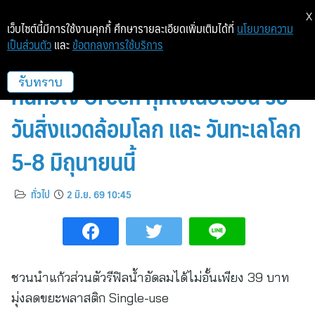
X
เว็บไซต์นี้มีการใช้งานคุกกี้ ศึกษารายละเอียดเพิ่มเติมได้ที่
นโยบายความ
เป็นส่วนตัว
และ
ข้อตกลงการใช้บริการ
บลูโอ ริธึม แอนด์ โบว์ล ปลุกพลัง
คนหัวใจ Green ทุกเจเนอเรชั่น รับ
รับทราบ
วันสิ่งแวดล้อมโลก และ วันทะเลโลก
5-8 มิถุนายนนี้
ทั่วไป
2 มิ.ย. 69 10:45
ชวนนำแก้วส่วนตัวรีฟิลน้ำอัดลมได้ไม่อั้นเพียง 39 บาท
มุ่งลดขยะพลาสติก Single-use