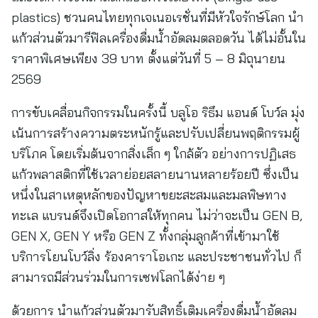
plastics) ชวนคนไทยทุกเจเนอเรชั่นที่มีหัวใจรักษ์โลก นำ
แก้วส่วนตัวมารีฟิลเครื่องดื่มน้ำอัดลมตลอดวัน ได้ไม่อั้นใน
ราคาพิเศษเพียง 39 บาท ตั้งแต่วันที่ 5 – 8 มิถุนายน
2569
การขับเคลื่อนกิจกรรมในครั้งนี้ บลูโอ ริธึม แอนด์ โบว์ล มุ่ง
เน้นการสร้างความตระหนักรู้และปรับเปลี่ยนพฤติกรรมผู้
บริโภค โดยเริ่มต้นจากสิ่งเล็ก ๆ ใกล้ตัว อย่างการปฏิเสธ
แก้วพลาสติกที่ใช้เวลาย่อยสลายนานหลายร้อยปี ซึ่งเป็น
หนึ่งในสาเหตุหลักของปัญหาขยะสะสมและมลพิษทาง
ทะเล แบรนด์จึงเปิดโอกาสให้ทุกคน ไม่ว่าจะเป็น GEN B,
GEN X, GEN Y หรือ GEN Z ทั้งกลุ่มลูกค้าที่เข้ามาใช้
บริการโยนโบว์ลิ่ง ร้องคาราโอเกะ และประชาชนทั่วไป ก็
สามารถมีส่วนร่วมในการเซฟโลกได้ง่าย ๆ
ด้วยการ นำแก้วส่วนตัวมารับสิทธิ์เติมเครื่องดื่มน้ำอัดลม