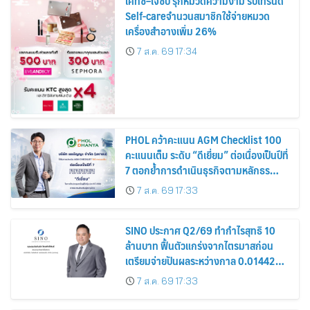
เคทีซี–เจซีบี รุกหมวดความงาม รับเทรนด์
Self-careจำนวนสมาชิกใช้จ่ายหมวด
เครื่องสำอางเพิ่ม 26%
7 ส.ค. 69 17:34
PHOL คว้าคะแนน AGM Checklist 100
คะแนนเต็ม ระดับ “ดีเยี่ยม” ต่อเนื่องเป็นปีที่
7 ตอกย้ำการดำเนินธุรกิจตามหลักธร
รมาภิบาล โปร่งใส สร้างความเชื่อมั่นผู้ถือ
7 ส.ค. 69 17:33
หุ้น
SINO ประกาศ Q2/69 ทำกำไรสุทธิ 10
ล้านบาท ฟื้นตัวแกร่งจากไตรมาสก่อน
เตรียมจ่ายปันผลระหว่างกาล 0.014423
บาทต่อหุ้น ครึ่งปีหลังมุ่งเติบโตต่อเนื่อง
7 ส.ค. 69 17:33