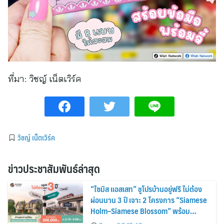
ที่มา:
วิชญ์ เน็ตเวิร์ค
วิชญ์ เน็ตเวิร์ค
ข่าวประชาสัมพันธ์ล่าสุด
“ไซมิส แอสเสท” ชูโปรบ้านอยู่ฟรี ไม่ต้อง
ผ่อนนาน 3 ปี เจาะ 2 โครงการ “Siamese
Holm–Siamese Blossom” พร้อม
ส่วนลดและสิทธิพิเศษถึง 31 สิงหาคม