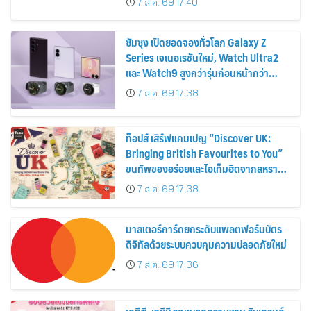
7 ส.ค. 69 17:40
2569
ซัมซุง เปิดยอดจองทั่วโลก Galaxy Z
Series เจเนอเรชันใหม่, Watch Ultra2
และ Watch9 สูงกว่ารุ่นก่อนหน้ากว่า
30%
7 ส.ค. 69 17:38
ท็อปส์ เสิร์ฟแคมเปญ “Discover UK:
Bringing British Favourites to You”
ขนทัพของอร่อยและไอเท็มฮิตจากสหราช
อาณาจักร ส่งตรงถึงมือตั้งแต่วันนี้ – 18
7 ส.ค. 69 17:38
สิงหาคมนี้
มาสเตอร์การ์ดยกระดับแพลตฟอร์มบัตร
ดิจิทัลด้วยระบบควบคุมความปลอดภัยใหม่
7 ส.ค. 69 17:36