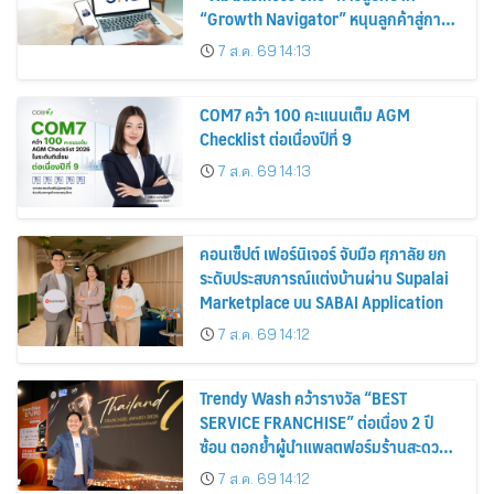
“Growth Navigator” หนุนลูกค้าสู่การ
เติบโตอย่างแท้จริง
7 ส.ค. 69 14:13
COM7 คว้า 100 คะแนนเต็ม AGM
Checklist ต่อเนื่องปีที่ 9
7 ส.ค. 69 14:13
คอนเซ็ปต์ เฟอร์นิเจอร์ จับมือ ศุภาลัย ยก
ระดับประสบการณ์แต่งบ้านผ่าน Supalai
Marketplace บน SABAI Application
7 ส.ค. 69 14:12
Trendy Wash คว้ารางวัล “BEST
SERVICE FRANCHISE” ต่อเนื่อง 2 ปี
ซ้อน ตอกย้ำผู้นำแพลตฟอร์มร้านสะดวก
ซัก ในงาน Thailand Franchise Award
7 ส.ค. 69 14:12