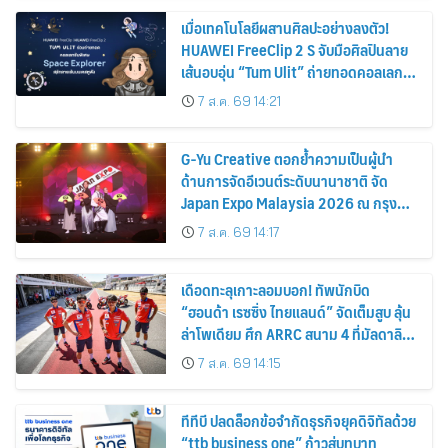
เมื่อเทคโนโลยีผสานศิลปะอย่างลงตัว!
HUAWEI FreeClip 2 S จับมือศิลปินลาย
เส้นอบอุ่น “Tum Ulit” ถ่ายทอดคอลเลก
ชันพิเศษ “Space Explorer” สลักลายเส้น
7 ส.ค. 69 14:21
บนเคสหูฟัง
G-Yu Creative ตอกย้ำความเป็นผู้นำ
ด้านการจัดอีเวนต์ระดับนานาชาติ จัด
Japan Expo Malaysia 2026 ณ กรุง
กัวลาลัมเปอร์อย่างยิ่งใหญ่
7 ส.ค. 69 14:17
เดือดทะลุเกาะลอมบอก! ทัพนักบิด
“ฮอนด้า เรซซิ่ง ไทยแลนด์” จัดเต็มสูบ ลุ้น
ล่าโพเดียม ศึก ARRC สนาม 4 ที่มัลดาลิ
กา
7 ส.ค. 69 14:15
ทีทีบี ปลดล็อกข้อจำกัดธุรกิจยุคดิจิทัลด้วย
“ttb business one” ก้าวสู่บทบาท