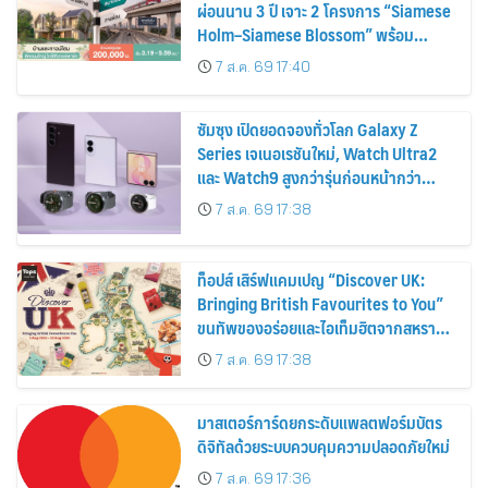
ผ่อนนาน 3 ปี เจาะ 2 โครงการ “Siamese
Holm–Siamese Blossom” พร้อม
ส่วนลดและสิทธิพิเศษถึง 31 สิงหาคม
7 ส.ค. 69 17:40
2569
ซัมซุง เปิดยอดจองทั่วโลก Galaxy Z
Series เจเนอเรชันใหม่, Watch Ultra2
และ Watch9 สูงกว่ารุ่นก่อนหน้ากว่า
30%
7 ส.ค. 69 17:38
ท็อปส์ เสิร์ฟแคมเปญ “Discover UK:
Bringing British Favourites to You”
ขนทัพของอร่อยและไอเท็มฮิตจากสหราช
อาณาจักร ส่งตรงถึงมือตั้งแต่วันนี้ – 18
7 ส.ค. 69 17:38
สิงหาคมนี้
มาสเตอร์การ์ดยกระดับแพลตฟอร์มบัตร
ดิจิทัลด้วยระบบควบคุมความปลอดภัยใหม่
7 ส.ค. 69 17:36