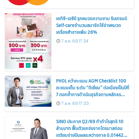
เคทีซี–เจซีบี รุกหมวดความงาม รับเทรนด์
Self-careจำนวนสมาชิกใช้จ่ายหมวด
เครื่องสำอางเพิ่ม 26%
7 ส.ค. 69 17:34
PHOL คว้าคะแนน AGM Checklist 100
คะแนนเต็ม ระดับ “ดีเยี่ยม” ต่อเนื่องเป็นปีที่
7 ตอกย้ำการดำเนินธุรกิจตามหลักธร
รมาภิบาล โปร่งใส สร้างความเชื่อมั่นผู้ถือ
7 ส.ค. 69 17:33
หุ้น
SINO ประกาศ Q2/69 ทำกำไรสุทธิ 10
ล้านบาท ฟื้นตัวแกร่งจากไตรมาสก่อน
เตรียมจ่ายปันผลระหว่างกาล 0.014423