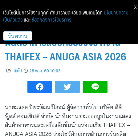
X
เว็บไซต์นี้มีการใช้งานคุกกี้ ศึกษารายละเอียดเพิ่มเติมได้ที่
นโยบายความ
เป็นส่วนตัว
และ
ข้อตกลงการใช้บริการ
ดีดี ฟู้ดส์ คอนเซ็ปต์ โชว์ศักยภาพผู้
ผลิตอาหารแบบครบวงจร ที่งาน
รับทราบ
THAIFEX – ANUGA ASIA 2026
ทั่วไป
28 พ.ค. 69 10:03
นายมงคล ปิยะวัฒนวิโรจน์ ผู้จัดการทั่วไป บริษัท ดีดี
ฟู้ดส์ คอนเซ็ปต์ จำกัด นำทีมงานร่วมออกบูธในงานแสดง
สินค้าอาหารและเครื่องดื่มชั้นนำแห่งเอเชีย THAIFEX –
ANUGA ASIA 2026 ร่วมโชว์ศักยภาพด้านการรับผลิต