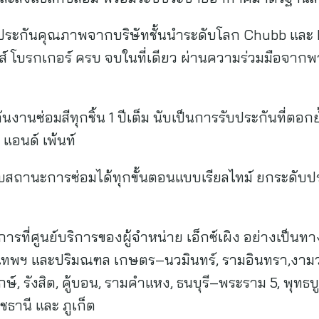
ประกันคุณภาพจากบริษัทชั้นนำระดับโลก Chubb และ 
ันส์ โบรกเกอร์ ครบ จบในที่เดียว ผ่านความร่วมมือจา
านซ่อมสีทุกชิ้น 1 ปีเต็ม นับเป็นการรับประกันที่ตอกย
 แอนด์ เพ้นท์
สถานะการซ่อมได้ทุกขั้นตอนแบบเรียลไทม์ ยกระดับปร
รที่ศูนย์บริการของผู้จำหน่าย เอ็กซ์เผิง อย่างเป็นทา
รุงเทพฯ และปริมณฑล เกษตร–นวมินทร์, รามอินทรา,งามวง
์, รังสิต, คู้บอน, รามคำแหง, ธนบุรี–พระราม 5, พุทธ
ชธานี และ ภูเก็ต