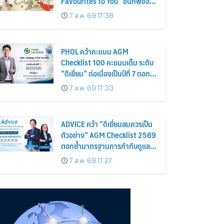
Favourites to You” ขนทัพของ
อร่อยและไอเท็มฮิตจากสหราช
7 ส.ค. 69 17:38
อาณาจักร ส่งตรงถึงมือตั้งแต่วัน
นี้ – 18 สิงหาคมนี้
PHOL คว้าคะแนน AGM
Checklist 100 คะแนนเต็ม ระดับ
“ดีเยี่ยม” ต่อเนื่องเป็นปีที่ 7 ตอกย้ำ
การดำเนินธุรกิจตามหลักธรรมาภิ
7 ส.ค. 69 17:33
บาล โปร่งใส สร้างความเชื่อมั่นผู้
ถือหุ้น
ADVICE คว้า “ดีเยี่ยมสมควรเป็น
ตัวอย่าง” AGM Checklist 2569
ตอกย้ำมาตรฐานการกำกับดูแล
กิจการที่ดี
7 ส.ค. 69 17:27