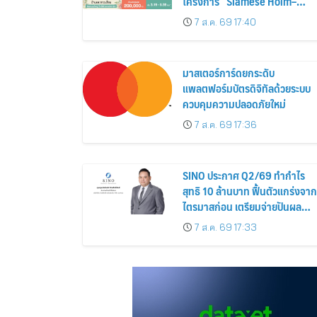
โครงการ “Siamese Holm–
Siamese Blossom” พร้อม
7 ส.ค. 69 17:40
ส่วนลดและสิทธิพิเศษถึง 31
สิงหาคม 2569
มาสเตอร์การ์ดยกระดับ
แพลตฟอร์มบัตรดิจิทัลด้วยระบบ
ควบคุมความปลอดภัยใหม่
7 ส.ค. 69 17:36
SINO ประกาศ Q2/69 ทำกำไร
สุทธิ 10 ล้านบาท ฟื้นตัวแกร่งจาก
ไตรมาสก่อน เตรียมจ่ายปันผล
ระหว่างกาล 0.014423 บาทต่อหุ้
7 ส.ค. 69 17:33
ครึ่งปีหลังมุ่งเติบโตต่อเนื่อง