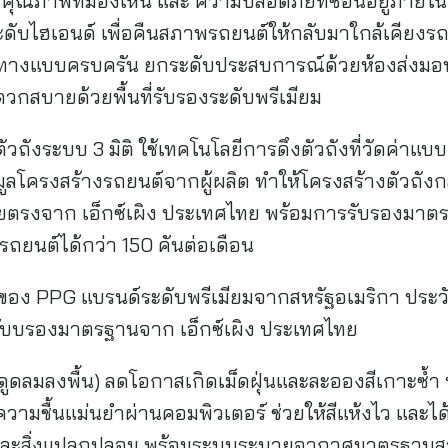
ุณภาพที่มองเห็น และ ความปลอดภัยที่ซ่อนอยู่ภายใน เ
ดับไฮเอนด์ เพื่อคืนสภาพรถยนต์ให้กลับมาใกล้เคียงร
ะทางแบบครบครัน ยกระดับประสบการณ์ด้วยห้องส่งมอบร
สบายด้วยพื้นที่รับรองระดับพรีเมียม
วถังระบบ 3 มิติ ใช้เทคโนโลยีการดึงตัวถังที่วัดค่าแบบ
มูลโครงสร้างรถยนต์จากผู้ผลิต ทำให้โครงสร้างตัวถัง
ยตรงจาก เอ็กซ์เผิง ประเทศไทย พร้อมการรับรองมาต
ถยนต์ได้กว่า 150 คันต่อเดือน
ำของ PPG แบรนด์ระดับพรีเมียมจากสหรัฐอเมริกา ประวั
ับบรองมาตรฐานจาก เอ็กซ์เผิง ประเทศไทย
ดูดลมลงพื้น) ลดโอกาสเกิดเม็ดฝุ่นและละอองสีเกาะซ้ำ
วามชื้นแม่นยำผ่านคอมพิวเตอร์ ช่วยให้สีแห้งไว และได
นและสิ่งแปลกปลอม พร้อมระบบระบายอากาศมาตรฐานสาก