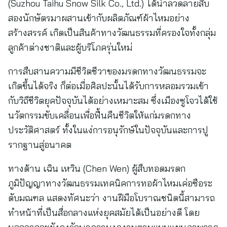
(Suzhou Taihu Snow Silk Co., Ltd.) ได้นำลวดลายสิบ
สองนักษัตรมาผสานเข้ากับผลิตภัณฑ์ผ้าไหมอย่าง
สร้างสรรค์ เกิดเป็นสินค้าทางวัฒนธรรมที่ครองใจทั้งกลุ่ม
ลูกค้าต่างชาติและผู้บริโภครุ่นใหม่
การสืบสานความมีชีวิตชีวาของมรดกทางวัฒนธรรมจะ
เกิดขึ้นได้จริง ก็ต่อเมื่อศิลปะนั้นได้รับการหลอมรวมเข้า
กับวิถีชีวิตยุคปัจจุบันได้อย่างเหมาะสม ซึ่งเมืองซูโจวได้ใช้
นวัตกรรมขับเคลื่อนเพื่อฟื้นคืนชีวิตให้แก่มรดกทาง
ประวัติศาสตร์ ทั้งในแง่การอนุรักษ์ในปัจจุบันและการปู
รากฐานสู่อนาคต
ทางด้าน เฉิน เหวิน (Chen Wen) ผู้สืบทอดมรดก
ภูมิปัญญาทางวัฒนธรรมเทคนิคการทอผ้าไหมเค่อซือระ
ดับมณฑล แสดงทัศนะว่า งานฝีมือโบราณชนิดนี้สามารถ
ทำหน้าที่เป็นสื่อกลางแห่งยุคสมัยได้เป็นอย่างดี โดย