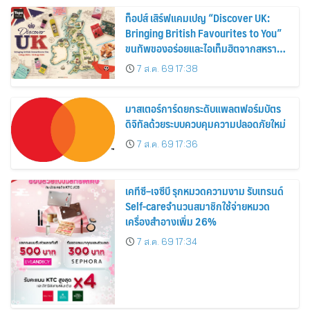
ท็อปส์ เสิร์ฟแคมเปญ “Discover UK:
Bringing British Favourites to You”
ขนทัพของอร่อยและไอเท็มฮิตจากสหราช
อาณาจักร ส่งตรงถึงมือตั้งแต่วันนี้ – 18
7 ส.ค. 69 17:38
สิงหาคมนี้
มาสเตอร์การ์ดยกระดับแพลตฟอร์มบัตร
ดิจิทัลด้วยระบบควบคุมความปลอดภัยใหม่
7 ส.ค. 69 17:36
เคทีซี–เจซีบี รุกหมวดความงาม รับเทรนด์
Self-careจำนวนสมาชิกใช้จ่ายหมวด
เครื่องสำอางเพิ่ม 26%
7 ส.ค. 69 17:34