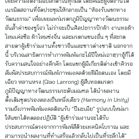
เผยความงดงามแปลกตาในทุกมิติ โดยคณะผู้จัดงานได้
เนรมิตสถานที่จัดประชุมให้กลายเป็น “ห้องรับแขกทาง
วัฒนธรรม” เพื่อเผยแพร่มรดกภูมิปัญญาทางวัฒนธรรม
อันล้ำค่าของซูโจว ไม่ว่าจะเป็นศิลปะการปักผ้า งานทอผ้า
ไหมเค่อซือ ผ้าไหมซ่งจิ่น และมรดกแขนงอื่น ๆ ที่สะกด
สายตาผู้เข้าร่วมงานทั้งชาวจีนและชาวต่างชาติ นอกจาก
นี้ บริเวณสาธิตการทำภาพพิมพ์แกะไม้ปีใหม่เถาฮฺวาอู้ก็ได้
รับความสนใจอย่างคึกคัก โดยแขกผู้มีเกียรติต่างเข้าคิวรอ
สัมผัสประสบการณ์พิมพ์ภาพมงคลด้วยฝีมือตนเอง โดยมี
เฉียว หลานหรง (Qiao Lanrong) ผู้สืบทอดมรดก
ภูมิปัญญาทางวัฒนธรรมระดับมณฑล ได้นำผลงาน
ดั้งเดิมชุด
ปรองดองเป็นหนึ่งเดียว (
Harmony in Unity)
รวมถึงภาพพิมพ์มงคลต้อนรับ “ปีมะเมีย” รูปแบบใหม่มา
ให้แขกได้ทดลองปฏิบัติ “ผู้เข้าร่วมงานจะได้รับ
ประสบการณ์ตรงจากการพิมพ์สีด้วยเทคนิคโบราณ และ
สามารถนำผลงานที่ทำเสร็จแล้วกลับไปเป็นที่ระลึกได้”