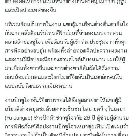
ตก ส่งผลให้ก้าวขึ้นเป็นหน้าต่างบานสำคัญในการปฏิรูป
และเปิดประเทศของจีน
บริเวณต้อนรับภายในงาน แขกผู้มาเยือนต่างตื่นตาตื่นใจ
กับฉากหลังต้อนรับโทนสีฟ้าอ่อนที่จำลองแบบจากสวน
คลาสสิกของซูโจว เพื่อต้อนรับผู้เข้าร่วมประชุมจากทั่วทุก
สารทิศอย่างอบอุ่น พร้อมทั้งถ่ายทอดศิลปะความงดงาม
และงานฝีมือประณีตของสวนสไตล์เจียงหนาน เผยให้ผู้
มาเยือนทั้งชาวจีนและชาวต่างชาติสัมผัสได้ถึงความ
อ่อนน้อมถ่อมตนและมิตรไมตรีจิตอันเป็นเอกลักษณ์ใน
แบบฉบับวัฒนธรรมเจียงหนาน
งานปักซูโจวอันวิจิตรบรรจงได้ดึงดูดสายตาให้แขกผู้มี
เกียรติต่างหยุดชมด้วยความชื่นชม โดย ยฺหวี จฺวินเหยา
(Yu Junyao) ช่างปักผ้าชาวซูโจววัย 28 ปี ผู้ช่วยผู้อำนวย
การพิพิธภัณฑ์ศิลปะงานปักซูโจวเหยาฮุ่ยเฟิน เปิดเผยว่า
“ความงามไม่จำเป็นต้องมีคำแปล และมีพลังในการเชื่อม