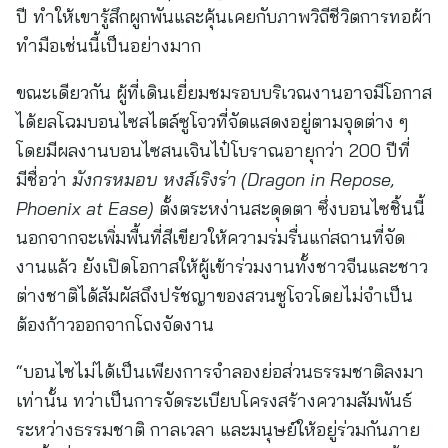
ปี ทำให้เขารู้สึกผูกพันและคุ้นเคยกับภาพวิถีชีวิตการทอผ้า
ทำมือเช่นนี้เป็นอย่างมาก
ขณะเดียวกัน ผู้ที่เดินเยี่ยมชมรอบบริเวณงานอาจมีโอกาส
ได้ยลโฉมบอนไซสไตล์ซูโจวที่จัดแสดงอยู่ตามจุดต่าง ๆ
โดยมีผลงานบอนไซสนเจินไป๋โบราณอายุกว่า 200 ปีที่
มีชื่อว่า
มังกรหมอบ หงส์เริงร่า (
Dragon in Repose,
Phoenix at Ease)
ตั้งตระหง่านสะดุดตา ซึ่งบอนไซชิ้นนี้
นอกจากจะเพิ่มพื้นที่สีเขียวให้ความร่มรื่นแก่สถานที่จัด
งานแล้ว ยังเปิดโอกาสให้ผู้เข้าร่วมงานทั้งชาวจีนและชาว
ต่างชาติได้สัมผัสถึงปรัชญาของสวนซูโจวโดยไม่จำเป็น
ต้องก้าวออกจากโถงจัดงาน
“บอนไซไม่ได้เป็นเพียงการจำลองย่อส่วนธรรมชาติลงมา
เท่านั้น ทว่าเป็นการจัดระเบียบโครงสร้างความสัมพันธ์
ระหว่างธรรมชาติ กาลเวลา และมนุษย์ให้อยู่ร่วมกันภาย