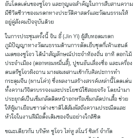
อันโดดเด่นของซูโจว และกุญแจสำคัญในการสืบสานความ
มีชีวิตชีวาของมรดกทางประวัติศาสตร์และวัฒนธรรมให้
อยู่คู่สังคมปัจจุบันด้วย
ในการประชุมครั้งนี้ จิน อี๋ (Jin Yi) ผู้สืบทอดมรดก
ภูมิปัญญาทางวัฒนธรรมด้านการตัดเย็บชุดกี่เพ้าแฮนด์
เมดของซูโจว ได้นำสัญลักษณ์ประจำท้องถิ่น อาทิ ดอกไม้
ประจำเมือง (ดอกหอมหมื่นลี้), ปูขนอันเลื่องชื่อ และเครื่อง
ดนตรีซูโจวผิงถาน มาผสมผสานเข้ากับศิลปะการทำ
กระดุมจีน (ผานโค่ว) ซึ่งผลงานสร้างสรรค์เหล่านี้โดดเด่น
ทั้งความวิจิตรบรรจงและประโยชน์ใช้สอยจริง โดยนำมา
ประยุกต์เป็นเข็มกลัดติดหน้าอกหรือเข็มกลัดปกเสื้อ ช่วย
ให้ผู้มาเยือนชาวต่างชาติได้สัมผัสถึงความประณีตและ
หัวใจในงานฝีมือดั้งเดิมของจีนอย่างใกล้ชิด
ขณะเดียวกัน บริษัท ซูโจว ไท่หู สโนว์ ซิลก์ จำกัด