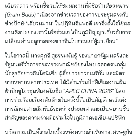
เฉียวกล่าว พร้อมชี้ชวนให้ชมผลงานที่มีชื่อว่า
เสียวหม่าน
(
Grain Buds)
“เนื่องจากช่วงเวลาของการประชุมตรงกับ
ช่วงปักษ์ ‘เสียวหม่าน’ ในปฏิทินจีนพอดี เราจึงตั้งใจใช้ผล
งานศิลปะของเรานี้เพื่อร่วมแบ่งปันภูมิปัญญาเกี่ยวกับการ
เปลี่ยนผ่านฤดูกาลของชาวจีนโบราณแก่ผู้มาเยือน”
ในโอกาสนี้ นางศุภจี สุธรรมพันธุ์ รองนายกรัฐมนตรีและ
รัฐมนตรีว่าการกระทรวงพาณิชย์ของไทย ตลอดจนกลุ่ม
นักธุรกิจชาวอินโดนีเซีย ผู้สื่อข่าวชาวอเมริกัน และมิตร
จากหลากหลายประเทศ ได้มีส่วนร่วมปักฝีเข็มลงบนผืน
ผ้าปักซูโจวชุดพิเศษในชื่อ “
APEC CHINA 2026
” โดย
การร่วมร้อยเรียงเส้นด้ายในครั้งนี้ถือเป็นสัญลักษณ์แห่ง
การถักทอสายสัมพันธ์ระหว่างประเทศ และเป็นพยานชิ้น
สำคัญของความร่วมมือร่วมใจในภูมิภาคเอเชีย-แปซิฟิก
นวัตกรรมเป็นทั้งกลไกเบื้องหลังความสำเร็จทางเศรษฐกิจ