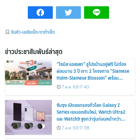
ซินหัว-เอเชียเน็ท/ดาต้าเซ็ต
ข่าวประชาสัมพันธ์ล่าสุด
“ไซมิส แอสเสท” ชูโปรบ้านอยู่ฟรี ไม่ต้อง
ผ่อนนาน 3 ปี เจาะ 2 โครงการ “Siamese
Holm–Siamese Blossom” พร้อม
ส่วนลดและสิทธิพิเศษถึง 31 สิงหาคม
7 ส.ค. 69 17:40
2569
ซัมซุง เปิดยอดจองทั่วโลก Galaxy Z
Series เจเนอเรชันใหม่, Watch Ultra2
และ Watch9 สูงกว่ารุ่นก่อนหน้ากว่า
30%
7 ส.ค. 69 17:38