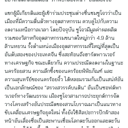
แขกผู้มีเกียรติและผู้เข้าร่วมประชุมต่างชื่นชมซูโจวว่าเป็น
เมืองที่มีความตื่นตัวทางอุตสาหกรรม ควบคู่ไปกับความ
งดงามเหนือกาลเวลา โดยปัจจุบัน ซูโจวมีมูลค่าผลผลิต
รวมของวิสาหกิจอุตสาหกรรมขนาดใหญ่กว่า 4.9 ล้าน
ล้านหยวน รั้งตำแหน่งเมืองอุตสาหกรรมที่ใหญ่ที่สุดเป็น
อันดับสองของประเทศจีน ซึ่งสะท้อนถึงฮาร์ดพาวเวอร์
ทางเศรษฐกิจ ขณะเดียวกัน ความประณีตงดงามในฐานะ
นครร้อยสวน ความลึกซึ้งของนครร้อยพิพิธภัณฑ์ และ
ความสุนทรีย์ของนครร้อยงิ้ว ได้หลอมรวมกันเป็นเสน่ห์อัน
เป็นเอกลักษณ์ของ “สรวงสวรรค์บนดิน” อันเป็นซอฟต์พา
วเวอร์ทางวัฒนธรรม เมืองซูโจวสามารถประยุกต์การจัด
วางโครงสร้างอันประณีตของสวนโบราณมาเป็นแนวทาง
ขับเคลื่อนเศรษฐกิจยุคใหม่ ทั้งยังใช้ศิลปะการปักผ้าสอง
หน้าอันเลื่องชื่อเป็นสะพานเชื่อมโลกตะวันออกและตะวัน