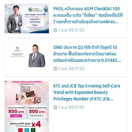
PHOL คว้าคะแนน AGM Checklist 100
คะแนนเต็ม ระดับ “ดีเยี่ยม” ต่อเนื่องเป็นปีที่
7 ตอกย้ำการดำเนินธุรกิจตามหลักธร
รมาภิบาล โปร่งใส สร้างความเชื่อมั่นผู้ถือ
7 ส.ค. 69 17:33
หุ้น
SINO ประกาศ Q2/69 ทำกำไรสุทธิ 10
ล้านบาท ฟื้นตัวแกร่งจากไตรมาสก่อน
เตรียมจ่ายปันผลระหว่างกาล 0.014423
บาทต่อหุ้น ครึ่งปีหลังมุ่งเติบโตต่อเนื่อง
7 ส.ค. 69 17:33
KTC and JCB Tap Growing Self-Care
Trend with Expanded Beauty
Privileges Number of KTC JCB
Cardmembers Spending on
7 ส.ค. 69 17:30
Cosmetics Rises 26%