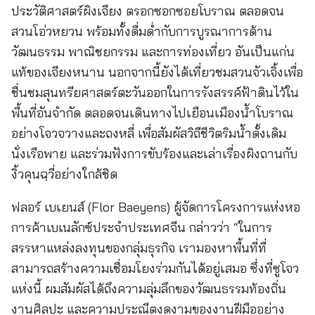
ประวัติศาสตร์ผิงเจียง ตรอกซอกซอยโบราณ ตลอดจน
สวนโอ่วหยวน พร้อมทั้งดื่มด่ำกับการบูรณาการด้าน
วัฒนธรรม พาณิชยกรรม และการท่องเที่ยว อันเป็นแก่น
แท้ของเจียงหนาน นอกจากนี้ยังได้เที่ยวชมสวนจัวเจิ้งเพื่อ
ชื่นชมสุนทรียศาสตร์ตะวันออกในการรังสรรค์ฟ้าดินไว้ใน
พื้นที่อันจำกัด ตลอดจนเดินทางไปเยือนเมืองน้ำโบราณ
อย่างโจวจวางและถงหลี่ เพื่อสัมผัสวิถีชีวิตริมน้ำดั้งเดิม
นั่งเรือพาย และร่วมฟังการขับร้องและเล่าเรื่องผิงถานกับ
งิ้วคุนฉฺวี่อย่างใกล้ชิด
ฟลอร์ เบเยนส์ (Flor Baeyens) ผู้จัดการโครงการแห่งหอ
การค้าเบเนลักซ์ประจำประเทศจีน กล่าวว่า “ในการ
สรรหาแหล่งลงทุนของกลุ่มธุรกิจ เรามองหาพื้นที่ที่
สามารถสร้างความเชื่อมโยงร่วมกันได้อยู่เสมอ ซึ่งที่ซูโจว
แห่งนี้ ผมสัมผัสได้ถึงความลุ่มลึกของวัฒนธรรมท้องถิ่น
งานศิลปะ และความประณีตงดงามของงานฝีมืออย่าง